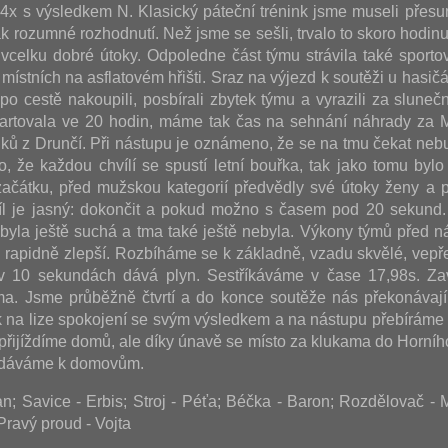
i 4x s výsledkem N. Klasický páteční trénink jsme museli přesu
k rozumné rozhodnutí. Než jsme se sešli, trvalo to skoro hodinu
vcelku dobré útoky. Odpoledne část týmu strávila také sporto
místních na asflatovém hřišti. Sraz na výjezd k soutěži u hasičá
, po cestě nakoupili, posbírali zbytek týmu a vyrazili za slun
artovala ve 20 hodin, máme tak čas na sehnání náhrady za M
uků z Drunčí. Při nástupu je oznámeno, že se na tmu čekat nebu
o, že každou chvílí se spustí letní bouřka, tak jako tomu bylo 
ačátku, před mužskou kategorií předvědly své útoky ženy a p
íl je jasný: dokončit a pokud možno s časem pod 20 sekund
ť byla ještě suchá a tma také ještě nebyla. Výkony týmů před n
u rapidně zlepší. Rozbíháme se k základně, vzadu skvělé, vepř
v 10 sekundách dává plyn. Sestříkáváme v čase 17,98s. Za
a. Jsme průběžně čtvrtí a do konce soutěže nás překonávají
 na lize spokojení se svým výsledkem a na nástupu přebíráme
 přijíždíme domů, ale díky únavě se místo za klukama do Horníh
vydáváme k domovům.
; Savice - Erbis; Stroj - Péťa; Béčka - Baron; Rozdělovač -
Pravý proud - Vojta