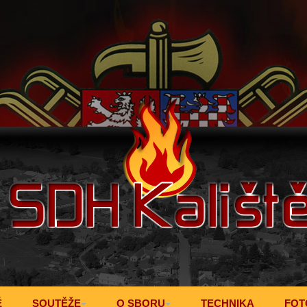
Ě
SOUTĚŽE
O SBORU
TECHNIKA
FOT