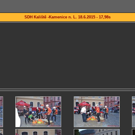
SDH Kaliště -Kamenice n. L. 18.6.2015 - 17,98s