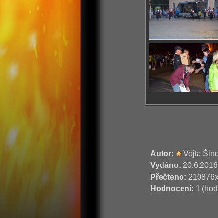
Autor:
Vojta Šin
Vydáno:
20.6.2016
Přečteno:
210876
Hodnocení:
1 (hod