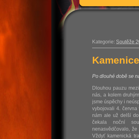
Kategorie:
Soutěže 
Kamenice
Po dlouhé době se ná
Dlouhou pauzu mezi
nás, a kolem druhým,
jsme úspěchy i neúspě
vybojovali 4. červn
nám ale už delší do
čekala noční so
nenasvědčovalo, že 
Vždyť kamenická tra