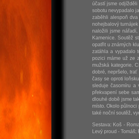
účastí jsme odjížděl
sobotu nevypadalo ja
zaběhli alespoň dva 
nohejbalový turnájek 
naložili jsme nářadí
Kamenice. Soutěž st
opatřit u známých kl
zatáhla a vypadalo t
pozici máme už ze z
mužská kategorie. C
dobré, nepršelo, tra
časy se oproti loňsk
sleduje časomíru a 
překvapení sebe sam
dlouhé době jsme tak
místo. Okolo půlnoci
také noční soutěž, 
Sestava: Koš - Roman
Levý proud - Tomáš; 