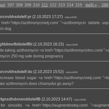
ozí
207
208
209
210
211
212
213
214
215
další »
...
299
srcnvbhsdslelf pr
(2.10.2023 17:27)
odpovědět
 href="https://azithromycinetj.com/ ">azithromycin tablets 
cin dog
gfddmofbldslelfBt
(2.10.2023 16:15)
odpovědět
le taking azithromycin <a href="https://azithromycintnu.com/ ">a
romycin 250 mg safe during pregnancy
srcnvbhsdslelf do
(2.10.2023 15:52)
odpovědět
ncrease blood sugar <a href="https://azithromycinetj.com/ ">b
take azithromycin does chlamydia go away?
ofgnxdhdxnenddslelfB
(2.10.2023 14:47)
odpovědět
or sinusitis <a href="https://augmentinsbq.com/ ">augment