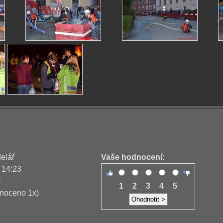
delář
Vaše hodnocení:
 14:23
x
1
2
3
4
5
noceno 1x)