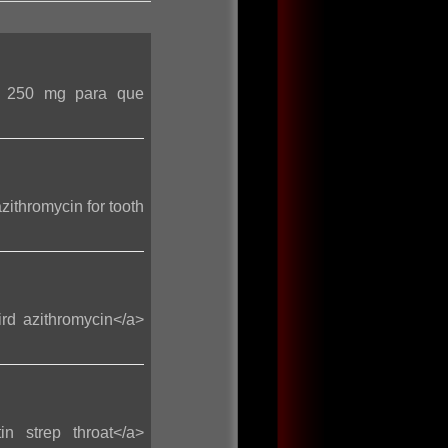
usp 250 mg para que
zithromycin for tooth
ird azithromycin</a>
in strep throat</a>