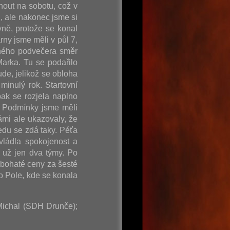
nout na sobotu, což v
, ale nakonec jsme si
vně, protože se konal
rny jsme měli v půl 7,
ečného podvečera směr
arka. Tu se podařilo
de, jelikož se obloha
minulý rok. Startovní
ak se rozjela naplno
. Podmínky jsme měli
ámi ale ukazovaly, že
edu se zdá taky. Péťa
vládla spokojenost a
 už jen dva týmy. Po
 bohaté ceny za šesté
o Pole, kde se konala
 Michal (SDH Drunče);