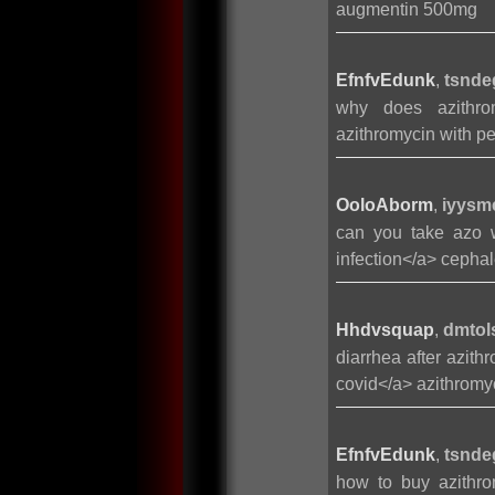
augmentin 500mg
EfnfvEdunk
,
tsnde
why does azithrom
azithromycin with pen
OoloAborm
,
iyysm
can you take azo w
infection</a> cephal
Hhdvsquap
,
dmtol
diarrhea after azith
covid</a> azithromy
EfnfvEdunk
,
tsnde
how to buy azithro