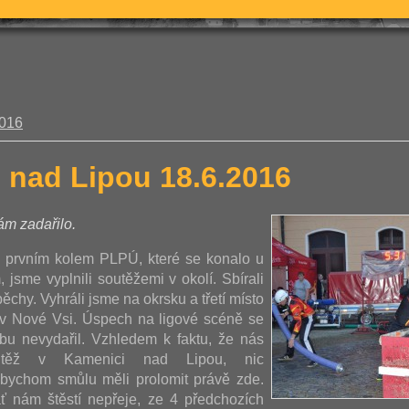
2016
 nad Lipou 18.6.2016
m zadařilo.
 prvním kolem PLPÚ, které se konalo u
 jsme vyplnili soutěžemi v okolí. Sbírali
chy. Vyhráli jsme na okrsku a třetí místo
a v Nové Vsi. Úspech na ligové scéně se
bu nevydařil. Vzhledem k faktu, že nás
utěž v Kamenici nad Lipou, nic
bychom smůlu měli prolomit právě zde.
ť nám štěstí nepřeje, ze 4 předchozích