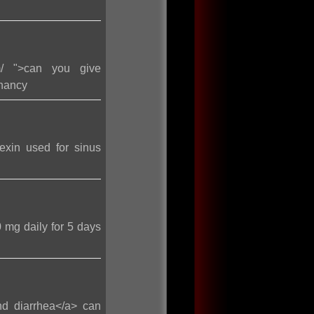
om/ ">can you give
gnancy
exin used for sinus
0 mg daily for 5 days
nd diarrhea</a> can