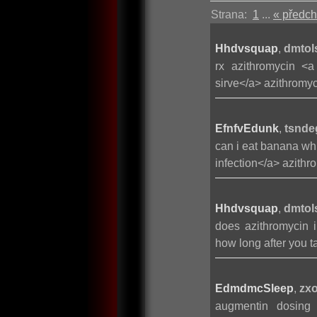
Strana:
1
...
« předch
Hhdvsquap
,
dmtol
rx azithromycin <a
sirve</a> azithromy
EfnfvEdunk
,
tsnde
can i eat banana whi
infection</a> azith
Hhdvsquap
,
dmtol
does azithromycin i
how long after you 
EdmdmcSleep
,
zx
augmentin dosing f