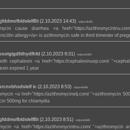
gfddmofbldslelfBt
(2.10.2023 14:43)
odpovědět
ycin cause diarrhea <a href="https://azithromycintnu.c
icillin allergy</a> is azithromycin safe in third trimester of pre
exotgigdfdhydfhfd
(2.10.2023 9:31)
odpovědět
ith cephalexin <a href="https://cephalexinuop.com/ ">cephal
exin expired 1 year
srcnvbhsdslelf ic
(2.10.2023 8:53)
odpovědět
romycin <a href="https://azithromycinetj.com/ ">azithromycin 50
cin 500mg for chlamydia
gfddmofbldslelfBt
(2.10.2023 8:51)
odpovědět
mycin <a href="https://azithromycintnu.com/ ">azithromycin a