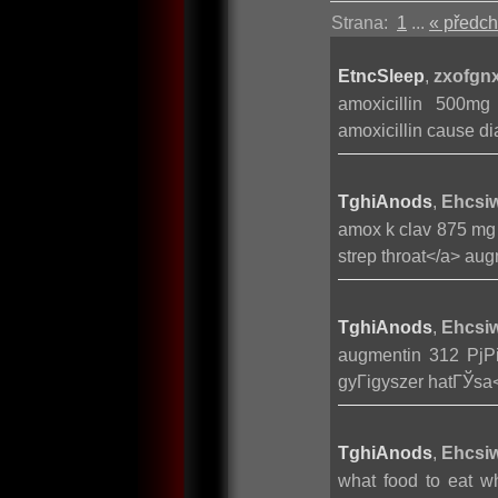
Strana:
1
...
« předch
EtncSleep
,
zxofgnx
amoxicillin 500mg 
amoxicillin cause di
TghiAnods
,
Ehcsiw
amox k clav 875 mg 
strep throat</a> au
TghiAnods
,
Ehcsiw
augmentin 312 РјР
gyГіgyszer hatГЎsa<
TghiAnods
,
Ehcsiw
what food to eat w