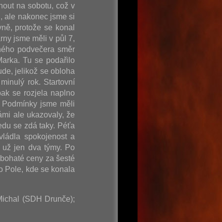
nout na sobotu, což v
, ale nakonec jsme si
vně, protože se konal
rny jsme měli v půl 7,
ečného podvečera směr
arka. Tu se podařilo
de, jelikož se obloha
minulý rok. Startovní
ak se rozjela naplno
. Podmínky jsme měli
ámi ale ukazovaly, že
edu se zdá taky. Péťa
vládla spokojenost a
 už jen dva týmy. Po
 bohaté ceny za šesté
o Pole, kde se konala
 Michal (SDH Drunče);