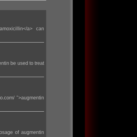
amoxicillin</a> can
tin be used to treat
o.com/ ">augmentin
dosage of augmentin