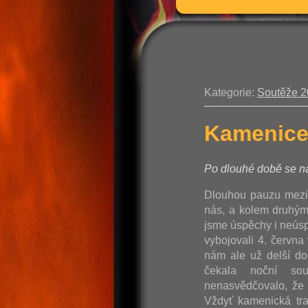
Kategorie:
Soutěže 
Kamenice
Po dlouhé době se ná
Dlouhou pauzu mezi
nás, a kolem druhým,
jsme úspěchy i neúspě
vybojovali 4. červn
nám ale už delší do
čekala noční so
nenasvědčovalo, že 
Vždyť kamenická tra