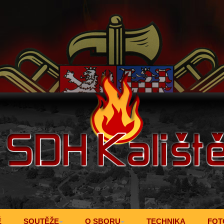
Ě
SOUTĚŽE
O SBORU
TECHNIKA
FOT