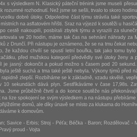
i 4x s výsledkem N. Klasický páteční trénink jsme museli přesu
k rozumné rozhodnutí. Než jsme se sešli, trvalo to skoro hodinu
vcelku dobré útoky. Odpoledne část týmu strávila také sporto
místních na asflatovém hřišti. Sraz na výjezd k soutěži u hasičá
, po cestě nakoupili, posbírali zbytek týmu a vyrazili za slun
artovala ve 20 hodin, máme tak čas na sehnání náhrady za M
uků z Drunčí. Při nástupu je oznámeno, že se na tmu čekat nebu
o, že každou chvílí se spustí letní bouřka, tak jako tomu bylo 
ačátku, před mužskou kategorií předvědly své útoky ženy a p
íl je jasný: dokončit a pokud možno s časem pod 20 sekund
ť byla ještě suchá a tma také ještě nebyla. Výkony týmů před n
u rapidně zlepší. Rozbíháme se k základně, vzadu skvělé, vepř
v 10 sekundách dává plyn. Sestříkáváme v čase 17,98s. Za
a. Jsme průběžně čtvrtí a do konce soutěže nás překonávají
 na lize spokojení se svým výsledkem a na nástupu přebíráme
 přijíždíme domů, ale díky únavě se místo za klukama do Horníh
vydáváme k domovům.
; Savice - Erbis; Stroj - Péťa; Béčka - Baron; Rozdělovač -
Pravý proud - Vojta