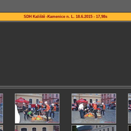
SDH Kaliště -Kamenice n. L. 18.6.2015 - 17,98s