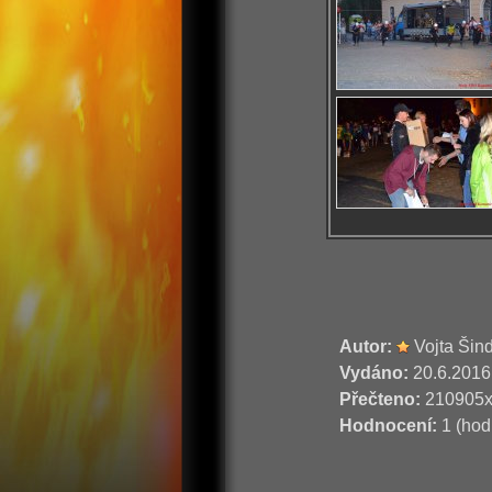
Autor:
Vojta Šin
Vydáno:
20.6.2016
Přečteno:
210905
Hodnocení:
1 (hod