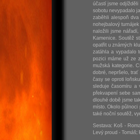
účastí jsme odjížděl
sobotu nevypadalo ja
zaběhli alespoň dva 
nohejbalový turnájek 
naložili jsme nářadí
Kamenice. Soutěž st
opatřit u známých kl
zatáhla a vypadalo t
pozici máme už ze z
mužská kategorie. C
dobré, nepršelo, tra
časy se oproti loňsk
sleduje časomíru a 
překvapení sebe sam
dlouhé době jsme tak
místo. Okolo půlnoci
také noční soutěž, 
Sestava: Koš - Roman
Levý proud - Tomáš; 