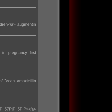
ildren</a> augmentin
n in pregnancy first
m/ ">can amoxicillin
јРі 57РјРі 5РјР»</a>