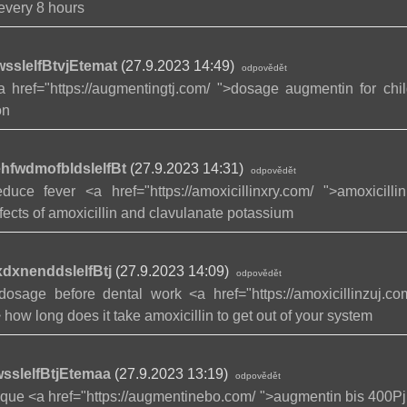
every 8 hours
sslelfBtvjEtemat
(27.9.2023 14:49)
odpovědět
a href="https://augmentingtj.com/ ">dosage augmentin for ch
on
hfwdmofbldslelfBt
(27.9.2023 14:31)
odpovědět
duce fever <a href="https://amoxicillinxry.com/ ">amoxicilli
ffects of amoxicillin and clavulanate potassium
dxnenddslelfBtj
(27.9.2023 14:09)
odpovědět
osage before dental work <a href="https://amoxicillinzuj.co
how long does it take amoxicillin to get out of your system
sslelfBtjEtemaa
(27.9.2023 13:19)
odpovědět
que <a href="https://augmentinebo.com/ ">augmentin bis 400Р