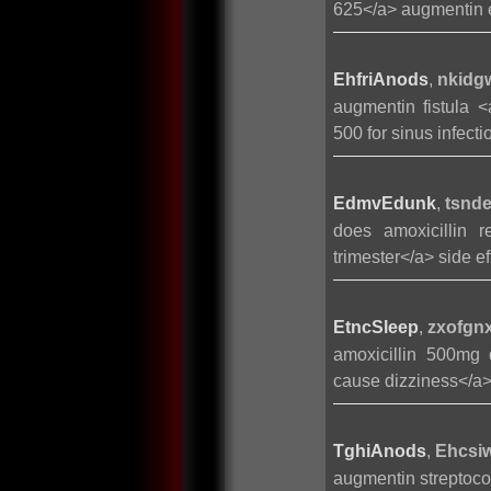
625</a> augmentin 
EhfriAnods
,
nkidgw
augmentin fistula <
500 for sinus infecti
EdmvEdunk
,
tsnde
does amoxicillin re
trimester</a> side e
EtncSleep
,
zxofgnx
amoxicillin 500mg d
cause dizziness</a> 
TghiAnods
,
Ehcsiw
augmentin streptoco