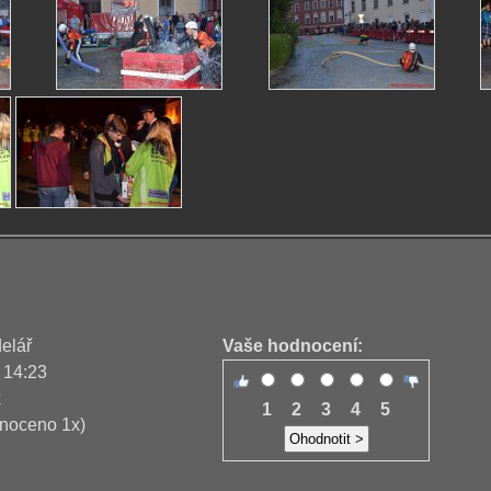
delář
Vaše hodnocení:
 14:23
x
1
2
3
4
5
noceno 1x)