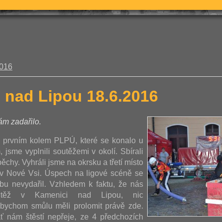
2016
 nad Lipou 18.6.2016
m zadařilo.
 prvním kolem PLPÚ, které se konalo u
 jsme vyplnili soutěžemi v okolí. Sbírali
chy. Vyhráli jsme na okrsku a třetí místo
a v Nové Vsi. Úspech na ligové scéně se
bu nevydařil. Vzhledem k faktu, že nás
utěž v Kamenici nad Lipou, nic
bychom smůlu měli prolomit právě zde.
ť nám štěstí nepřeje, ze 4 předchozích