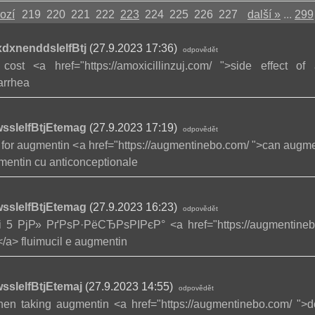
ozí
219
220
221
222
223
224
225
226
227
další »
...
299
dxnenddslelfBtj
(27.9.2023 17:36)
odpovědět
cost <a href="https://amoxicillinzuj.com/ ">side effect of 
arrhea
sslelfBtjEtemag
(27.9.2023 17:19)
odpovědět
for augmentin <a href="https://augmentinebo.com/ ">can augmen
gmentin cu anticonceptionale
sslelfBtjEtemag
(27.9.2023 16:23)
odpovědět
і 5 РјР» РґРѕР·РёСЂРѕРІРєР° <a href="https://augmentineb
/a> fluimucil e augmentin
sslelfBtjEtemaj
(27.9.2023 14:55)
odpovědět
hen taking augmentin <a href="https://augmentinebo.com/ ">