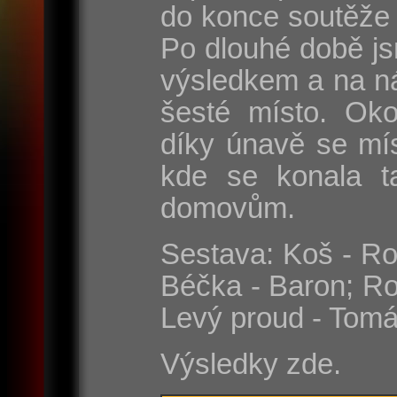
do konce soutěže 
Po dlouhé době js
výsledkem a na n
šesté místo. Oko
díky únavě se mí
kde se konala t
domovům.
Sestava: Koš - Rom
Béčka - Baron; Ro
Levý proud - Tomá
Výsledky zde.