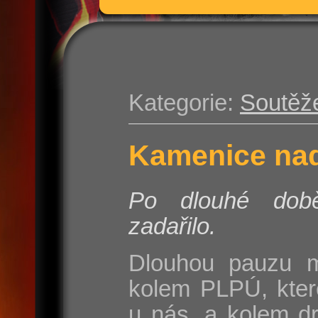
Kategorie:
Soutěž
Kamenice nad
Po dlouhé do
zadařilo.
Dlouhou pauzu m
kolem PLPÚ, kter
u nás, a kolem d