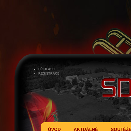
PŘIHLÁSIT
REGISTRACE
ÚVOD
AKTUÁLNĚ
SOUTĚŽ