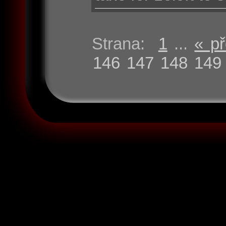
Strana:
1
...
« p
146
147
148
149