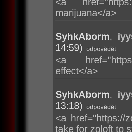
<a href="https:
marijuana</a>
SyhkAborm
,
iyy
14:59)
odpovědět
<a href="https:
effect</a>
SyhkAborm
,
iyy
13:18)
odpovědět
<a href="https://
take for zoloft to 