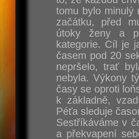
tomu bylo minulý 
začátku, před mu
útoky ženy a p
kategorie. Cíl je
časem pod 20 sek
nepršelo, trať by
nebyla. Výkony t
časy se oproti lo
k základně, vzad
Péťa sleduje časo
Sestříkáváme v ča
a překvapení seb