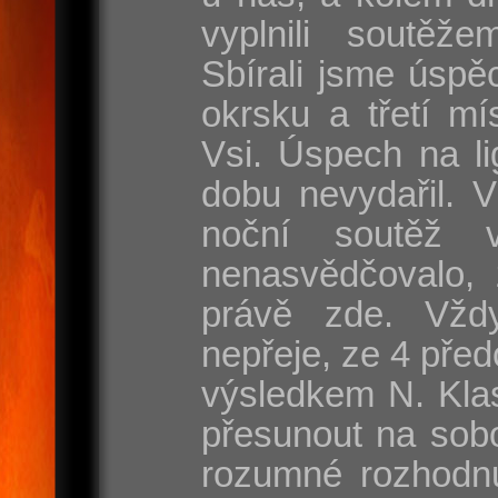
vyplnili soutěže
Sbírali jsme úspě
okrsku a třetí mí
Vsi. Úspech na l
dobu nevydařil. 
noční soutěž 
nenasvědčovalo, 
právě zde. Vžd
nepřeje, ze 4 před
výsledkem N. Klas
přesunout na sobo
rozumné rozhodnut