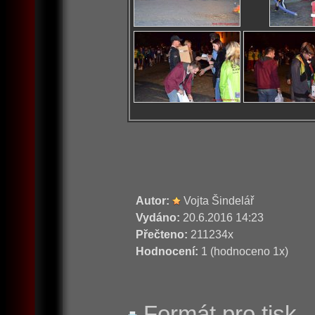
Autor:
Vojta Šindelář
Vydáno:
20.6.2016 14:23
Přečteno:
211234x
Hodnocení:
1 (hodnoceno 1x)
Formát pro tisk