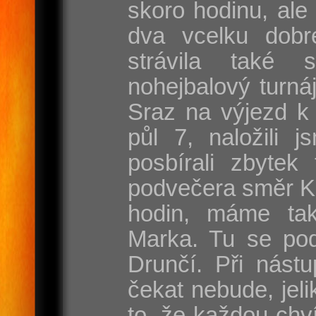
skoro hodinu, ale
dva vcelku dobr
strávila také 
nohejbalový turnáj
Sraz na výjezd k 
půl 7, naložili j
posbírali zbytek
podvečera směr Ka
hodin, máme ta
Marka. Tu se pod
Drunčí. Při nást
čekat nebude, jel
to, že každou chví