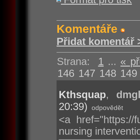
Komentáře
Přidat komentář 
Strana:
1
...
« p
146
147
148
149
Kthsquap
,
dmgh
20:39)
odpovědět
<a href="https:/
nursing intervent