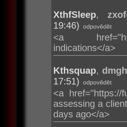
XthfSleep
,
zxof
19:46)
odpovědět
<a href="https:/
indications</a>
Kthsquap
,
dmgh
17:51)
odpovědět
<a href="https:/
assessing a clien
days ago</a>