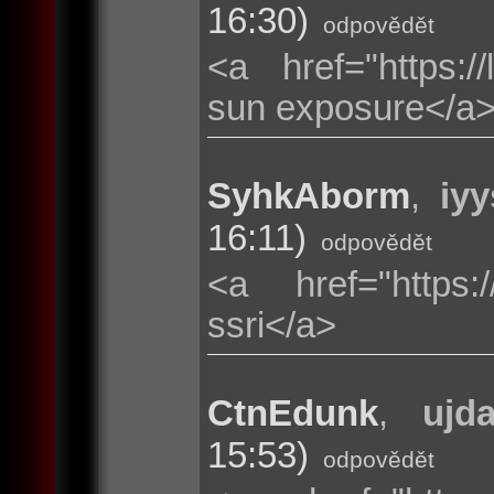
16:30)
odpovědět
<a href="https://l
sun exposure</a
SyhkAborm
,
iyy
16:11)
odpovědět
<a href="https:
ssri</a>
CtnEdunk
,
ujda
15:53)
odpovědět