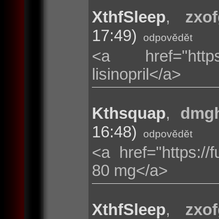
XthfSleep
,
zxof
17:49)
odpovědět
<a href="https:
lisinopril</a>
Kthsquap
,
dmgh
16:48)
odpovědět
<a href="https:/
80 mg</a>
XthfSleep
,
zxof