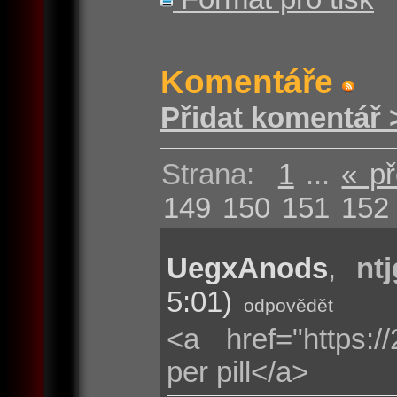
Komentáře
Přidat komentář 
Strana:
1
...
« p
149
150
151
152
UegxAnods
,
nt
5:01)
odpovědět
<a href="https:/
per pill</a>