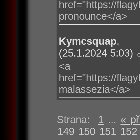
href="https://fla
pronounce</a>
Kymcsquap
(25.1.2024 5:03)
<a
href="https://fla
malassezia</a>
Strana:
1
...
« p
149
150
151
152