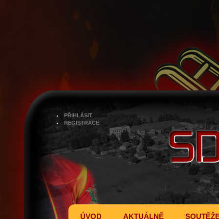
PŘIHLÁSIT
REGISTRACE
ÚVOD
AKTUÁLNĚ
SOUTĚŽ