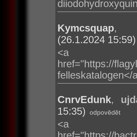
diiodohydroxyquin
Kymcsquap
(26.1.2024 15:59)
<a
href="https://flag
felleskatalogen</
CnrvEdunk
,
ujd
15:35)
odpovědět
<a
href="https://bac