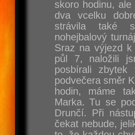
skoro hodinu, ale
dva vcelku dobr
strávila také 
nohejbalový turnáj
Sraz na výjezd k 
půl 7, naložili j
posbírali zbytek
podvečera směr Ka
hodin, máme ta
Marka. Tu se pod
Drunčí. Při nást
čekat nebude, jel
to, že každou chví