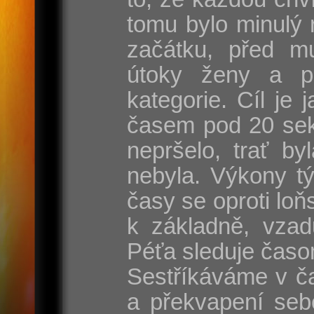
tomu bylo minulý 
začátku, před mu
útoky ženy a p
kategorie. Cíl je
časem pod 20 sek
nepršelo, trať by
nebyla. Výkony t
časy se oproti lo
k základně, vzad
Péťa sleduje časo
Sestříkáváme v ča
a překvapení seb