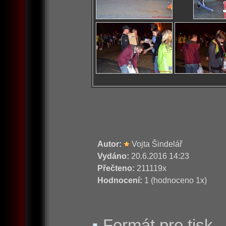
Autor:
Vojta Šindelář
Vydáno:
20.6.2016 14:23
Přečteno:
211119x
Hodnocení:
1 (hodnoceno 1x)
Formát pro tisk