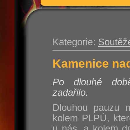
Kategorie:
Soutěž
Kamenice nad
Po dlouhé do
zadařilo.
Dlouhou pauzu m
kolem PLPÚ, kter
u nás, a kolem d