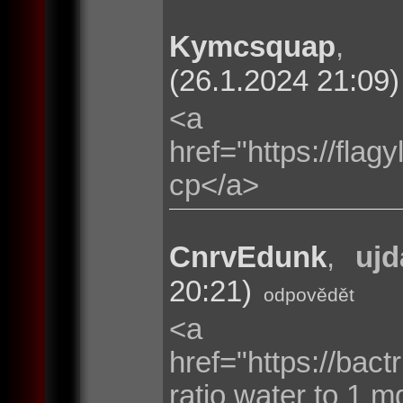
Kymcsquap
(26.1.2024 21:09)
<a
href="https://fla
cp</a>
CnrvEdunk
,
ujd
20:21)
odpovědět
<a
href="https://bac
ratio water to 1 