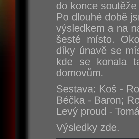
do konce soutěže 
Po dlouhé době js
výsledkem a na n
šesté místo. Oko
díky únavě se mí
kde se konala t
domovům.
Sestava: Koš - Rom
Béčka - Baron; Ro
Levý proud - Tomá
Výsledky zde.