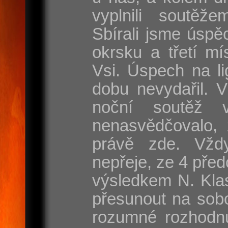
vyplnili soutěže
Sbírali jsme úspě
okrsku a třetí mí
Vsi. Úspech na l
dobu nevydařil. 
noční soutěž 
nenasvědčovalo, 
právě zde. Vžd
nepřeje, ze 4 před
výsledkem N. Klas
přesunout na sobo
rozumné rozhodnut