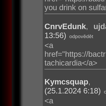
you drink on sulf
CnrvEdunk
,
ujd
13:56)
odpovědět
<a
href="https://bac
tachicardia</a>
Kymcsquap
(25.1.2024 6:18)
<a