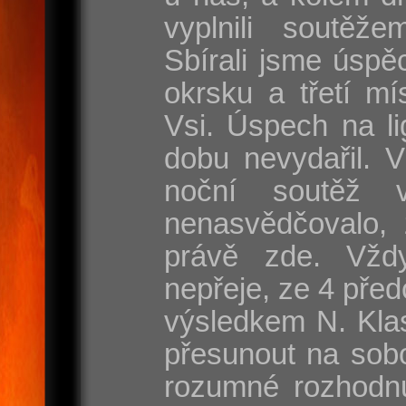
vyplnili soutěže
Sbírali jsme úspě
okrsku a třetí mí
Vsi. Úspech na l
dobu nevydařil. 
noční soutěž 
nenasvědčovalo, 
právě zde. Vžd
nepřeje, ze 4 před
výsledkem N. Klas
přesunout na sobo
rozumné rozhodnut