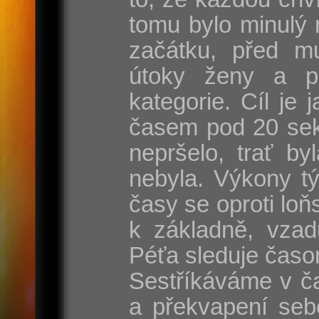
tomu bylo minulý 
začátku, před mu
útoky ženy a p
kategorie. Cíl je
časem pod 20 sek
nepršelo, trať by
nebyla. Výkony t
časy se oproti lo
k základně, vzad
Péťa sleduje časo
Sestříkáváme v ča
a překvapení seb