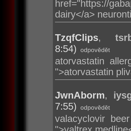
href="https://g
dairy</a> neuronti
TzqfClips
,
tsr
8:54)
odpovědět
atorvastatin aller
">atorvastatin pli
JwnAborm
,
iys
7:55)
odpovědět
valacyclovir beer
">valtrex medline<