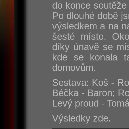
do konce soutěže 
Po dlouhé době js
výsledkem a na n
šesté místo. Oko
díky únavě se mí
kde se konala t
domovům.
Sestava: Koš - Rom
Béčka - Baron; Ro
Levý proud - Tomá
Výsledky zde.