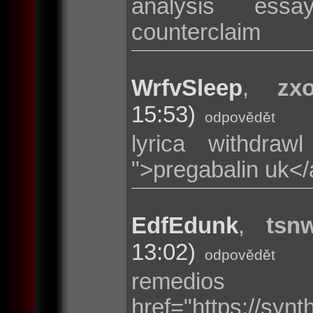
analysis essa
counterclaim
WrfvSleep
,
zxo
15:53)
odpovědět
lyrica withdrawl
">pregabalin uk<
EdfEdunk
,
tsnw
13:02)
odpovědět
remedio
href="https://s