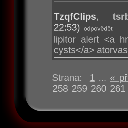
TzqfClips
,
tsr
22:53)
odpovědět
lipitor alert <a hr
cysts</a> atorvas
Strana:
1
...
« p
258
259
260
261