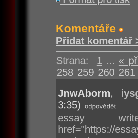
Komentáře
Přidat komentář 
Strana:
1
...
« p
258
259
260
261
JnwAborm
,
iys
3:35)
odpovědět
essay wr
href="https://e