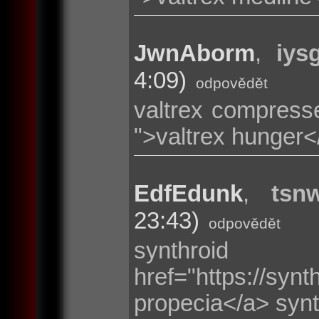
JwnAborm
,
iys
4:09)
odpovědět
valtrex compresse
">valtrex hunger<
EdfEdunk
,
tsnw
23:43)
odpovědět
synthr
href="https://s
propecia</a> synt