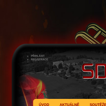
PŘIHLÁSIT
REGISTRACE
ÚVOD
AKTUÁLNĚ
SOUTĚŽ