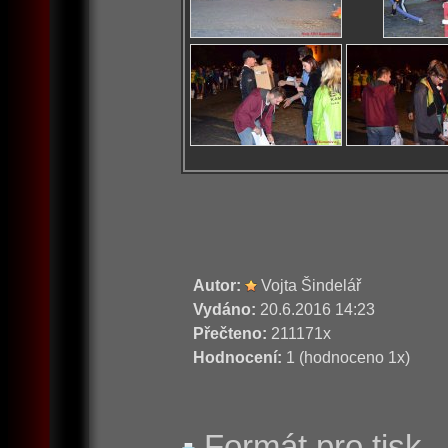
Autor:
Vojta Šindelář
Vydáno:
20.6.2016 14:23
Přečteno:
211171x
Hodnocení:
1 (hodnoceno 1x)
Formát pro tisk