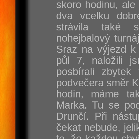
skoro hodinu, ale
dva vcelku dobr
strávila také 
nohejbalový turnáj
Sraz na výjezd k 
půl 7, naložili j
posbírali zbytek
podvečera směr Ka
hodin, máme ta
Marka. Tu se pod
Drunčí. Při nást
čekat nebude, jel
to, že každou chví