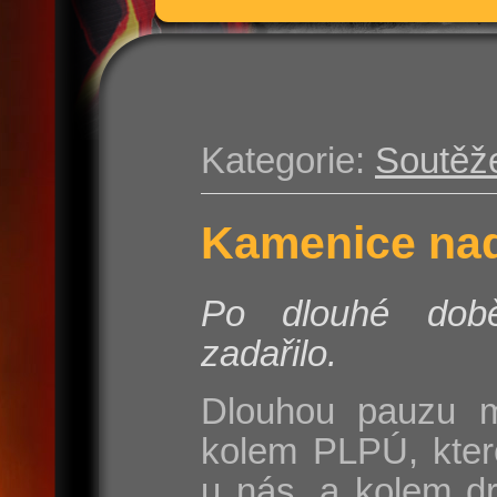
Kategorie:
Soutěž
Kamenice nad
Po dlouhé do
zadařilo.
Dlouhou pauzu m
kolem PLPÚ, kter
u nás, a kolem d