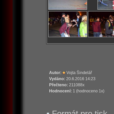
Autor:
Vojta Šindelář
Vydáno:
20.6.2016 14:23
Přečteno:
211088x
Hodnocení:
1 (hodnoceno 1x)
Formát pro tisk