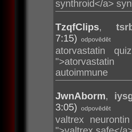
synthroid</a> syn
TzqfClips
,
tsr
7:15)
odpovědět
atorvastatin quiz
">atorvastati
autoimmune
JwnAborm
,
iys
3:05)
odpovědět
valtrex neurontin
">valtrex safe</a>