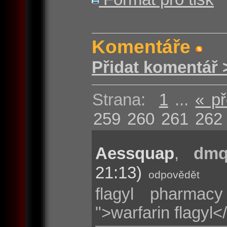
Komentáře
Přidat komentář 
Strana:
1
...
« p
259
260
261
262
Aessquap
,
dmqt
21:13)
odpovědět
flagyl pharmacy 
">warfarin flagyl