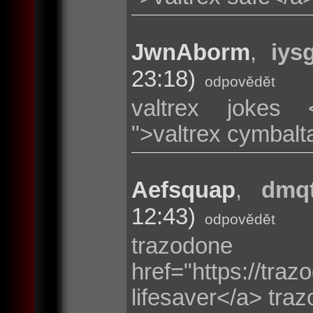
JwnAborm
,
iys
23:18)
odpovědět
valtrex jokes <a
">valtrex cymbalt
Aefsquap
,
dmqt
12:43)
odpovědět
trazodo
href="https://t
lifesaver</a> tra