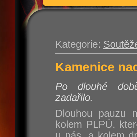
Kategorie:
Soutěž
Kamenice nad
Po dlouhé do
zadařilo.
Dlouhou pauzu m
kolem PLPÚ, kter
u nás, a kolem d