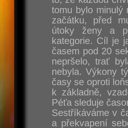
tomu bylo minulý 
začátku, před mu
útoky ženy a p
kategorie. Cíl je
časem pod 20 sek
nepršelo, trať by
nebyla. Výkony t
časy se oproti lo
k základně, vzad
Péťa sleduje časo
Sestříkáváme v ča
a překvapení seb