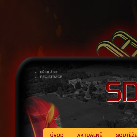
PŘIHLÁSIT
REGISTRACE
ÚVOD
AKTUÁLNĚ
SOUTĚŽ