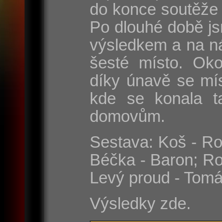
do konce soutěže 
Po dlouhé době js
výsledkem a na n
šesté místo. Oko
díky únavě se mí
kde se konala t
domovům.
Sestava: Koš - Rom
Béčka - Baron; Ro
Levý proud - Tomá
Výsledky zde.