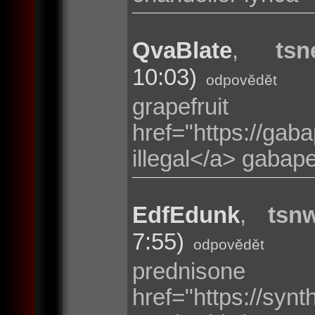
QvaBlate
,
tsn
10:03)
odpovědět
grapefru
href="https://g
illegal</a> gabap
EdfEdunk
,
tsnw
7:55)
odpovědět
prednison
href="https://sy