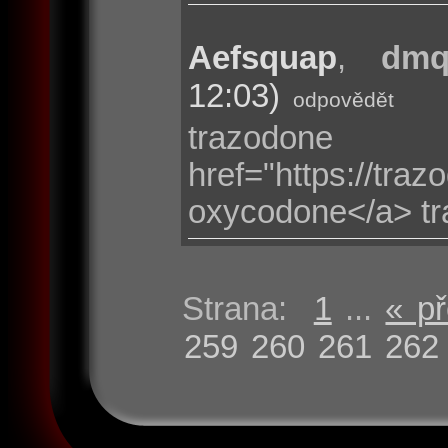
Aefsquap
,
dmqt
12:03)
odpovědět
trazodon
href="https://t
oxycodone</a> t
Strana:
1
...
« p
259
260
261
262