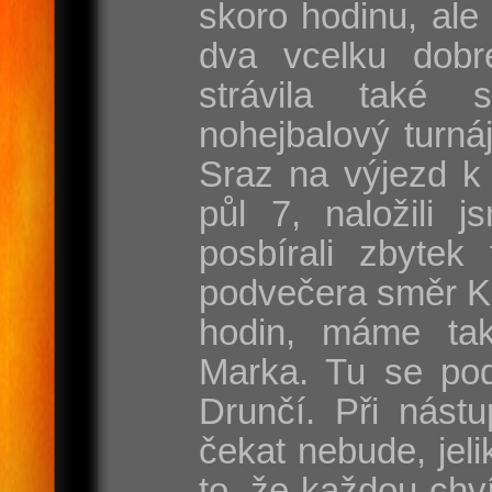
skoro hodinu, ale
dva vcelku dobr
strávila také 
nohejbalový turnáj
Sraz na výjezd k 
půl 7, naložili j
posbírali zbytek
podvečera směr Ka
hodin, máme ta
Marka. Tu se pod
Drunčí. Při nást
čekat nebude, jel
to, že každou chví