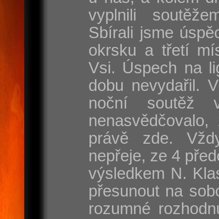
vyplnili soutěže
Sbírali jsme úspě
okrsku a třetí mí
Vsi. Úspech na l
dobu nevydařil. 
noční soutěž 
nenasvědčovalo, 
právě zde. Vžd
nepřeje, ze 4 před
výsledkem N. Klas
přesunout na sobo
rozumné rozhodnut