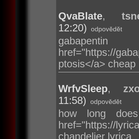
QvaBlate
,
tsn
12:20)
odpovědět
gabapent
href="https://g
ptosis</a> cheap 
WrfvSleep
,
zxo
11:58)
odpovědět
how long does
href="https://ly
chandelier lyrica