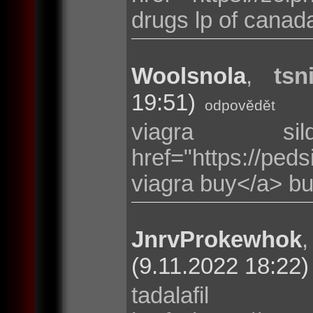
drugs lp of canad
Woolsnola
,
tsn
19:51)
odpovědět
viagra si
href="https://p
viagra buy</a> bu
JnrvProkewhok
(9.11.2022 18:22)
tadalafi