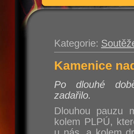
Kategorie:
Soutěž
Kamenice nad
Po dlouhé do
zadařilo.
Dlouhou pauzu m
kolem PLPÚ, kter
u nás, a kolem d