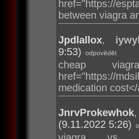
href="https://es
between viagra and
Jpdlallox
,
iywy
9:53)
odpovědět
cheap via
href="https://m
medication cost</a
JnrvProkewhok
(9.11.2022 5:26)
viagra vs c