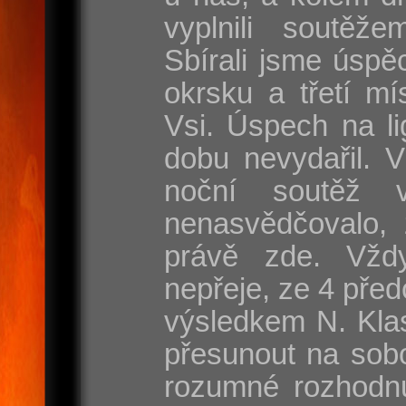
vyplnili soutěže
Sbírali jsme úspě
okrsku a třetí mí
Vsi. Úspech na l
dobu nevydařil. 
noční soutěž 
nenasvědčovalo, 
právě zde. Vžd
nepřeje, ze 4 před
výsledkem N. Klas
přesunout na sobo
rozumné rozhodnut