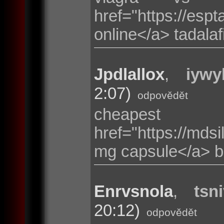
href="https://espt
online</a> tadalaf
Jpdlallox
,
iywy
2:07)
odpovědět
cheapest
href="https://mdsi
mg capsule</a> b
Enrvsnola
,
tsn
20:12)
odpovědět