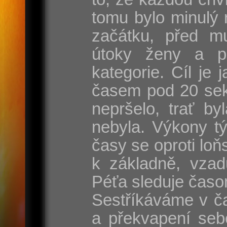
tomu bylo minulý 
začátku, před mu
útoky ženy a p
kategorie. Cíl je
časem pod 20 sek
nepršelo, trať by
nebyla. Výkony t
časy se oproti lo
k základně, vzad
Péťa sleduje časo
Sestříkáváme v ča
a překvapení seb