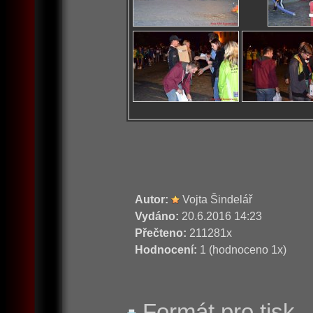
Autor:
Vojta Šindelář
Vydáno:
20.6.2016 14:23
Přečteno:
211281x
Hodnocení:
1 (hodnoceno 1x)
Formát pro tisk