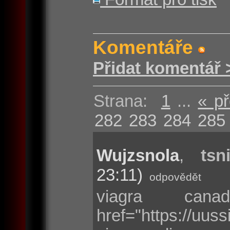
Komentáře
Přidat komentář 
Strana:
1
...
« p
282
283
284
285
Wujzsnola
,
tsn
23:11)
odpovědět
viagra can
href="https://uu