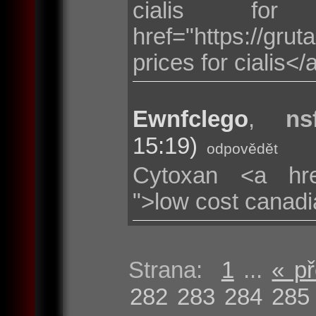
cialis fo
href="https://gru
prices for cialis<
Ewnfclego
,
ns
15:19)
odpovědět
Cytoxan <a href
">low cost canad
Strana:
1
...
« p
282
283
284
285