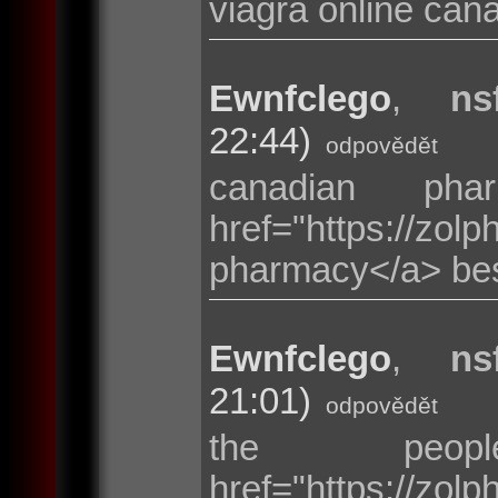
viagra online can
Ewnfclego
,
ns
22:44)
odpovědět
canadian ph
href="https://z
pharmacy</a> bes
Ewnfclego
,
ns
21:01)
odpovědět
the peop
href="https://