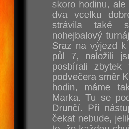
skoro hodinu, ale
dva vcelku dobr
strávila také 
nohejbalový turnáj
Sraz na výjezd k 
půl 7, naložili j
posbírali zbytek
podvečera směr Ka
hodin, máme ta
Marka. Tu se pod
Drunčí. Při nást
čekat nebude, jel
to, že každou chví