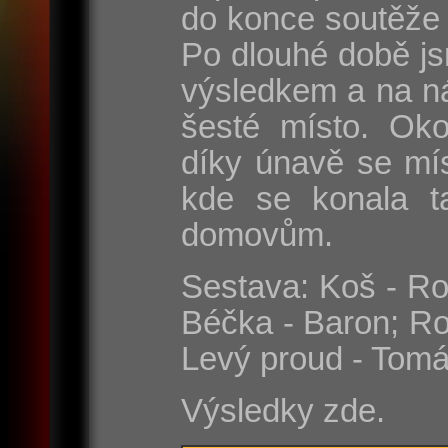
do konce soutěže 
Po dlouhé době js
výsledkem a na n
šesté místo. Oko
díky únavě se mí
kde se konala t
domovům.
Sestava: Koš - Rom
Béčka - Baron; Ro
Levý proud - Tomá
Výsledky zde.