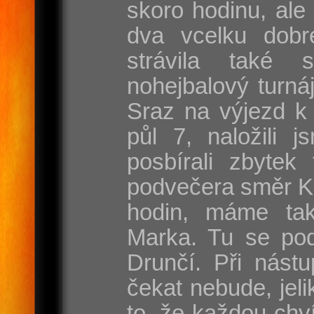
skoro hodinu, ale
dva vcelku dobr
strávila také 
nohejbalový turnáj
Sraz na výjezd k 
půl 7, naložili j
posbírali zbytek
podvečera směr Ka
hodin, máme ta
Marka. Tu se pod
Drunčí. Při nást
čekat nebude, jel
to, že každou chví