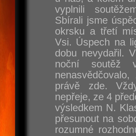
vyplnili soutěže
Sbírali jsme úspě
okrsku a třetí mí
Vsi. Úspech na l
dobu nevydařil. 
noční soutěž 
nenasvědčovalo, 
právě zde. Vžd
nepřeje, ze 4 před
výsledkem N. Klas
přesunout na sobo
rozumné rozhodnut