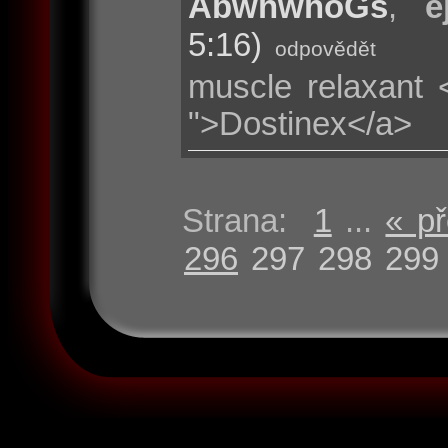
AbwhwhoGs
,
e
5:16)
odpovědět
muscle relaxant 
">Dostinex</a>
Strana:
1
...
« p
296
297
298
299