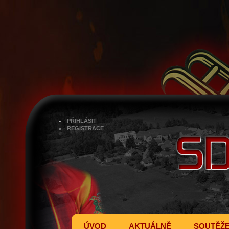
PŘIHLÁSIT
REGISTRACE
ÚVOD
AKTUÁLNĚ
SOUTĚŽ