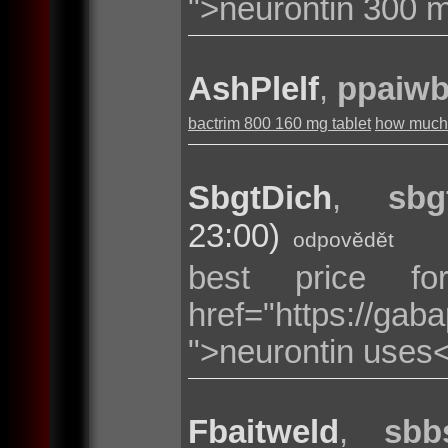
">neurontin 300 
AshPlelf
,
ppaiw
bactrim 800 160 mg tablet
how much i
SbgtDich
,
sbg
23:00)
odpovědět
best price f
href="https://gab
">neurontin uses
Fbaitweld
,
sbb