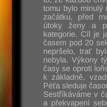
tomu bylo minulý 
začátku, před mu
útoky ženy a p
kategorie. Cíl je
časem pod 20 sek
nepršelo, trať by
nebyla. Výkony t
časy se oproti lo
k základně, vzad
Péťa sleduje časo
Sestříkáváme v ča
a překvapení seb