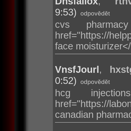
Dnsfallox
,
rth
9:53)
odpovědět
cvs pharmac
href="https://hel
face moisturizer<
VnsfJourl
,
hxst
0:52)
odpovědět
hcg injecti
href="https://
canadian pharma