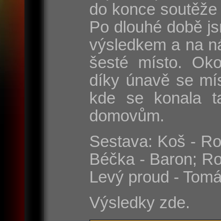
do konce soutěže 
Po dlouhé době js
výsledkem a na n
šesté místo. Oko
díky únavě se mí
kde se konala t
domovům.
Sestava: Koš - Rom
Béčka - Baron; Ro
Levý proud - Tomá
Výsledky zde.