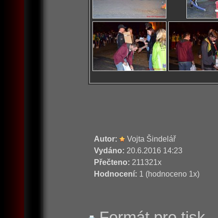
Autor:
Vojta Šindelář
Vydáno:
20.6.2016 14:23
Přečteno:
211321x
Hodnocení:
1 (hodnoceno 1x)
Formát pro tisk