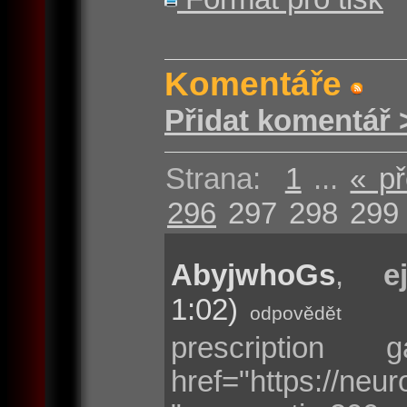
Komentáře
Přidat komentář 
Strana:
1
...
« p
296
297
298
299
AbyjwhoGs
,
e
1:02)
odpovědět
prescriptio
href="https://neu