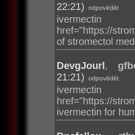
22:21)
odpovědět
ivermec
href="https://st
of stromectol med
DevgJourl
,
gfb
21:21)
odpovědět
ivermec
href="https://str
ivermectin for h