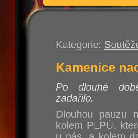
Kategorie:
Soutěž
Kamenice nad
Po dlouhé do
zadařilo.
Dlouhou pauzu m
kolem PLPÚ, kter
u nás, a kolem d