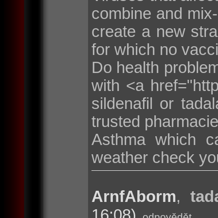
combine and mix-
create a new str
for which no vacc
Do health problems
with <a href="http
sildenafil or tada
trusted pharmaci
Asthma which ca
weather check yo
ArnfAborm
,
tad
16:08)
odpovědět