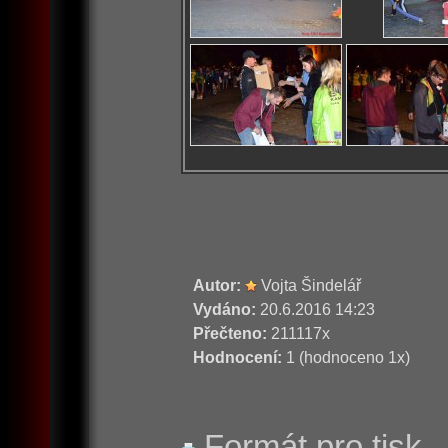
Autor:
Vojta Šindelář
Vydáno:
20.6.2016 14:23
Přečteno:
211117x
Hodnocení:
1 (hodnoceno 1x)
Formát pro tisk