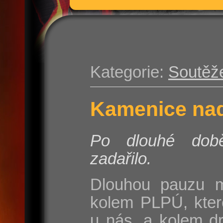
Kategorie:
Soutěž
Kamenice nad
Po dlouhé do
zadařilo.
Dlouhou pauzu m
kolem PLPÚ, kter
u nás, a kolem d