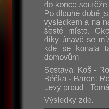
do konce soutěže 
Po dlouhé době js
výsledkem a na n
šesté místo. Oko
díky únavě se mí
kde se konala t
domovům.
Sestava: Koš - Rom
Béčka - Baron; Ro
Levý proud - Tomá
Výsledky zde.