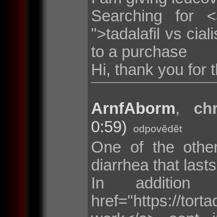
Searching for <a 
">tadalafil vs cia
to a purchase
Hi, thank you for 
ArnfAborm
,
ch
0:59)
odpovědět
One of the othe
diarrhea that last
In additio
href="https://tor