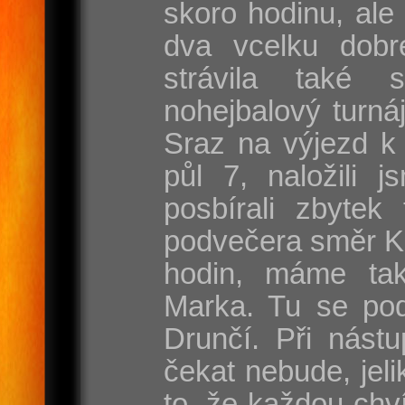
skoro hodinu, ale
dva vcelku dobr
strávila také 
nohejbalový turnáj
Sraz na výjezd k 
půl 7, naložili j
posbírali zbytek
podvečera směr Ka
hodin, máme ta
Marka. Tu se pod
Drunčí. Při nást
čekat nebude, jel
to, že každou chví