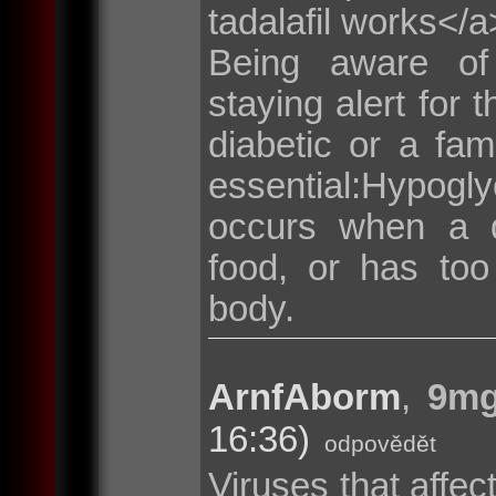
tadalafil works</a>
Being aware of
staying alert for 
diabetic or a fa
essential:Hypog
occurs when a d
food, or has too
body.
ArnfAborm
,
9mg
16:36)
odpovědět
Viruses that affec