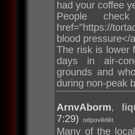
had your coffee ye
People chec
href="https://torta
blood pressure</a>
The risk is lower 
days in air-con
grounds and who p
during non-peak bi
ArnvAborm
,
li
7:29)
odpovědět
Many of the loca