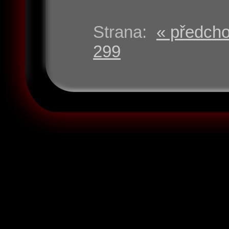
Strana:
« předcho
299