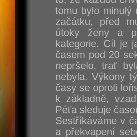
tomu bylo minulý 
začátku, před mu
útoky ženy a p
kategorie. Cíl je
časem pod 20 sek
nepršelo, trať by
nebyla. Výkony t
časy se oproti lo
k základně, vzad
Péťa sleduje časo
Sestříkáváme v ča
a překvapení seb