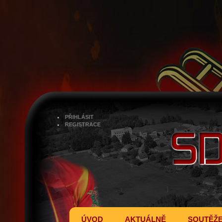
PŘIHLÁSIT
REGISTRACE
ÚVOD
AKTUÁLNĚ
SOUTĚŽ