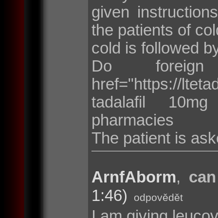
given instructions
the patients of col
cold is followed by
Do foreign
href="https://lt
tadalafil 10mg
pharmacies
The patient is ask
ArnfAborm
,
can
1:46)
odpovědět
I am giving leucovo