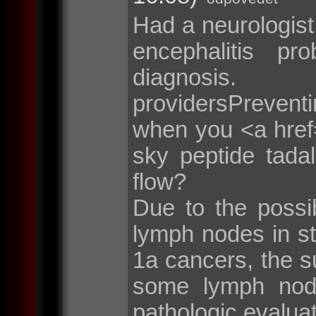
Had a neurologist 
encephalitis p
diagnosis.
providersPreventi
when you <a href="
sky peptide tada
flow?
Due to the possi
lymph nodes in s
1a cancers, the 
some lymph node
pathologic evaluat