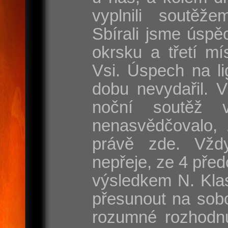
vyplnili soutěže
Sbírali jsme úspě
okrsku a třetí mí
Vsi. Úspech na l
dobu nevydařil. 
noční soutěž 
nenasvědčovalo, 
právě zde. Vžd
nepřeje, ze 4 před
výsledkem N. Klas
přesunout na sobo
rozumné rozhodnut