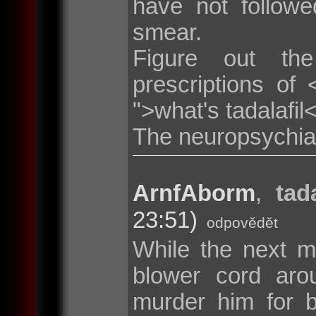
have not follow
smear.
Figure out the
prescriptions of <
">what's tadalafil
The neuropsychiatr
ArnfAborm
,
tad
23:51)
odpovědět
While the next m
blower cord aro
murder him for 