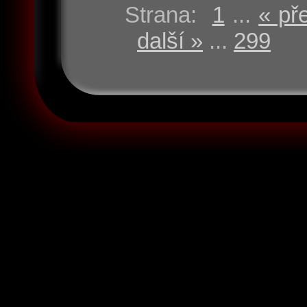
Strana:
1
...
« př
další »
...
299