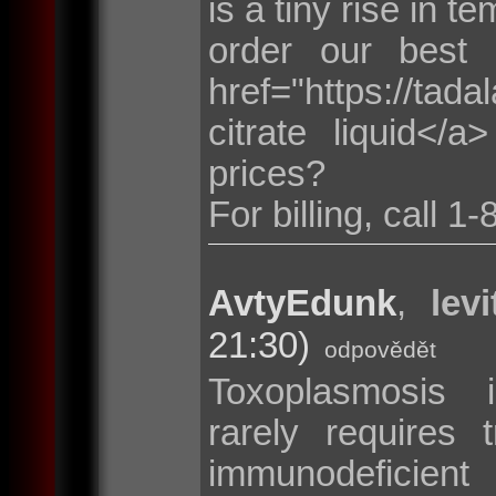
is a tiny rise in 
order our best
href="https://ta
citrate liquid</
prices?
For billing, call 
AvtyEdunk
,
lev
21:30)
odpovědět
Toxoplasmosis 
rarely requires 
immunodeficien