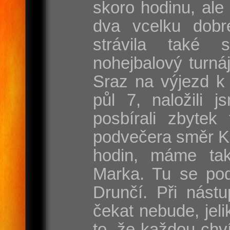
skoro hodinu, ale
dva vcelku dobr
strávila také 
nohejbalový turnáj
Sraz na výjezd k 
půl 7, naložili j
posbírali zbytek
podvečera směr Ka
hodin, máme ta
Marka. Tu se pod
Drunčí. Při nást
čekat nebude, jel
to, že každou chví