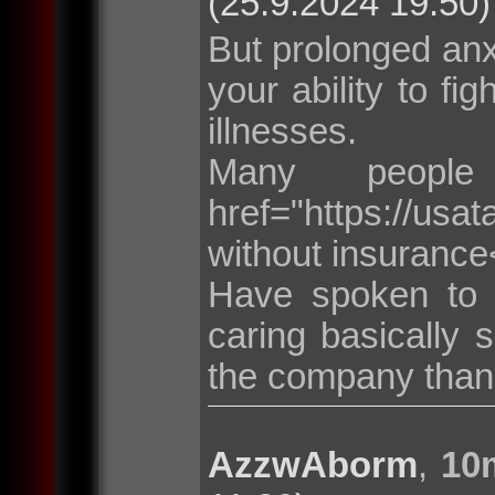
(25.9.2024 19:50)
But prolonged anxi
your ability to fig
illnesses.
Many peopl
href="https://usat
without insurance
Have spoken to
caring basically
the company than
AzzwAborm
,
10m