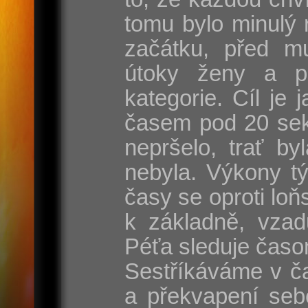
tomu bylo minulý 
začátku, před mu
útoky ženy a p
kategorie. Cíl je
časem pod 20 sek
nepršelo, trať by
nebyla. Výkony t
časy se oproti lo
k základně, vzad
Péťa sleduje časo
Sestříkáváme v ča
a překvapení seb