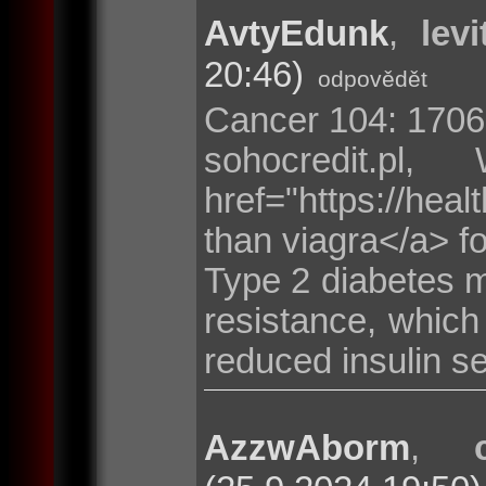
AvtyEdunk
,
lev
20:46)
odpovědět
Cancer 104: 1706
sohocredit.p
href="https://healt
than viagra</a> fo
Type 2 diabetes me
resistance, which
reduced insulin se
AzzwAborm
,