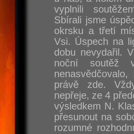
vyplnili soutěže
Sbírali jsme úspě
okrsku a třetí mí
Vsi. Úspech na l
dobu nevydařil. 
noční soutěž 
nenasvědčovalo, 
právě zde. Vžd
nepřeje, ze 4 před
výsledkem N. Klas
přesunout na sobo
rozumné rozhodnut