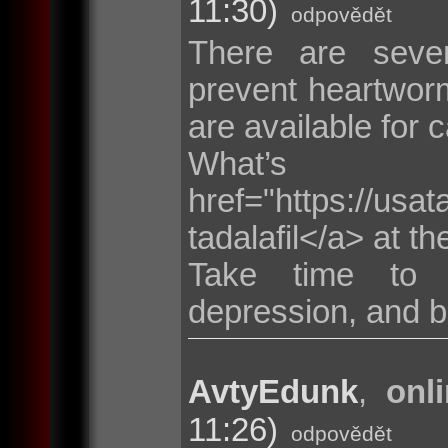
11:30)
odpovědět
There are seve
prevent heartwor
are available for 
What’s
href="https://us
tadalafil</a> at 
Take time to 
depression, and b
AvtyEdunk
,
onl
11:26)
odpovědět