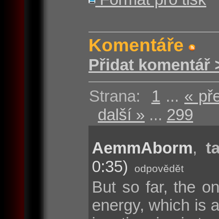
Komentáře
Přidat komentář 
Strana:
1
...
« př
další »
...
299
AemmAborm
,
t
0:35)
odpovědět
But so far, the on
energy, which is 