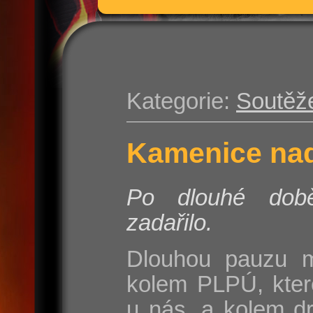
Kategorie:
Soutěž
Kamenice nad
Po dlouhé do
zadařilo.
Dlouhou pauzu m
kolem PLPÚ, kter
u nás, a kolem d