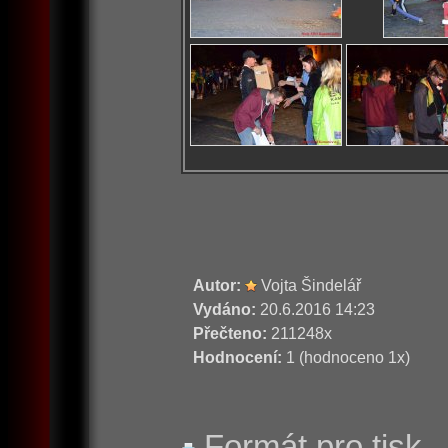
Autor:
Vojta Šindelář
Vydáno:
20.6.2016 14:23
Přečteno:
211248x
Hodnocení:
1 (hodnoceno 1x)
Formát pro tisk