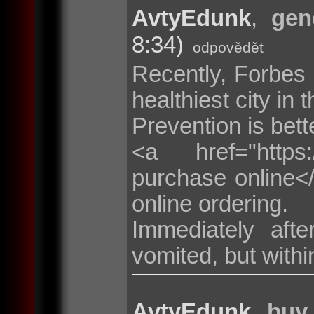
AvtyEdunk
,
gen
8:34)
odpovědět
Recently, Forbes 
healthiest city in 
Prevention is bette
<a href="https:/
purchase online</
online ordering.
Immediately afte
vomited, but withi
AvtyEdunk
,
buy