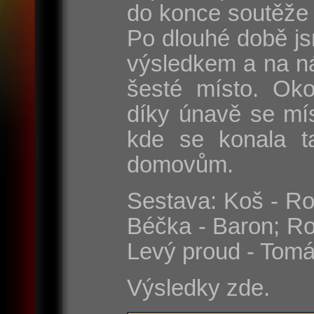
do konce soutěže 
Po dlouhé době js
výsledkem a na n
šesté místo. Oko
díky únavě se mí
kde se konala t
domovům.
Sestava: Koš - Rom
Béčka - Baron; Ro
Levý proud - Tomá
Výsledky zde.