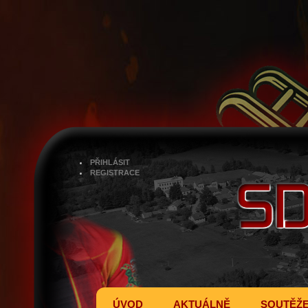
PŘIHLÁSIT
REGISTRACE
ÚVOD
AKTUÁLNĚ
SOUTĚŽ