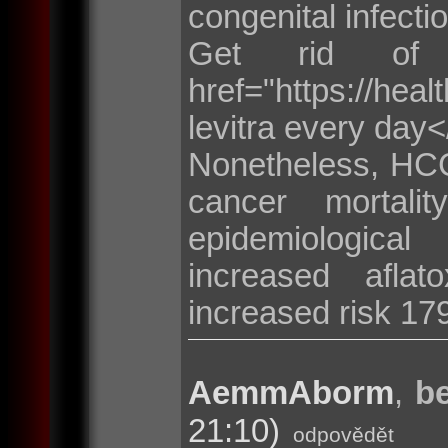
congenital infecti
Get rid of
href="https://he
levitra every day
Nonetheless, HCC
cancer mortali
epidemiologica
increased aflat
increased risk 17
AemmAborm
,
be
21:10)
odpovědět