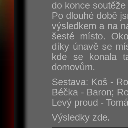
do konce soutěže 
Po dlouhé době js
výsledkem a na n
šesté místo. Oko
díky únavě se mí
kde se konala t
domovům.
Sestava: Koš - Rom
Béčka - Baron; Ro
Levý proud - Tomá
Výsledky zde.