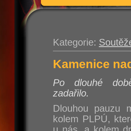
Kategorie:
Soutěž
Kamenice nad
Po dlouhé do
zadařilo.
Dlouhou pauzu m
kolem PLPÚ, kter
u nás, a kolem d