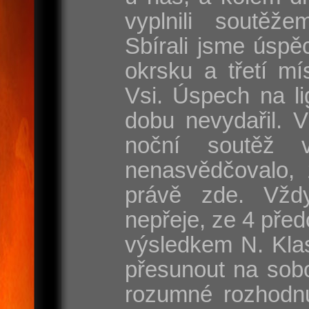
vyplnili soutěže
Sbírali jsme úspě
okrsku a třetí mí
Vsi. Úspech na l
dobu nevydařil. 
noční soutěž 
nenasvědčovalo, 
právě zde. Vžd
nepřeje, ze 4 před
výsledkem N. Klas
přesunout na sobo
rozumné rozhodnut