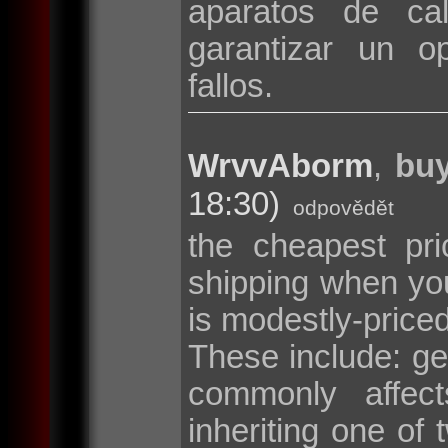
aparatos de cal
garantizar un o
fallos.
WrvvAborm
,
buy
18:30)
odpovědět
the cheapest pri
shipping when y
is modestly-price
These include: g
commonly affec
inheriting one o