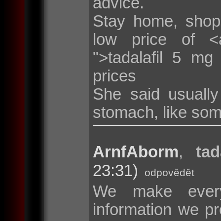
advice.
Stay home, shop
low price of <a 
">tadalafil 5 mg
prices
She said usuall
stomach, like som
ArnfAborm
,
tad
23:31)
odpovědět
We make every
information we pr