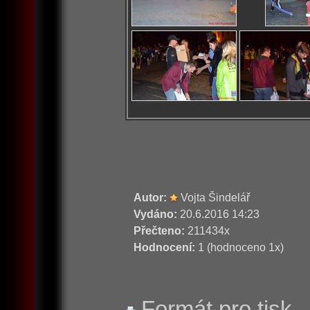
Autor:
Vojta Šindelář
Vydáno:
20.6.2016 14:23
Přečteno:
211434x
Hodnocení:
1 (hodnoceno 1x)
Formát pro tisk