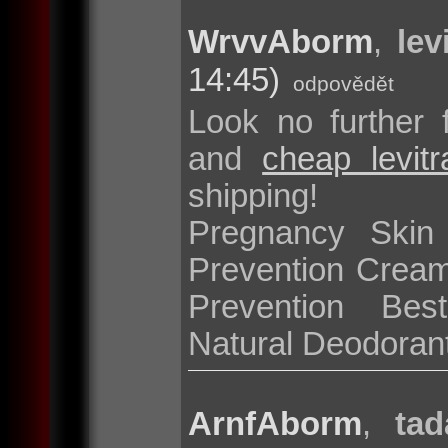
WrvvAborm
,
lev
14:45)
odpovědět
Look no further 
and
cheap levit
shipping!
Pregnancy Skin
Prevention Cream
Prevention Bes
Natural Deodoran
ArnfAborm
,
tad