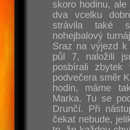
skoro hodinu, ale
dva vcelku dobr
strávila také 
nohejbalový turnáj
Sraz na výjezd k 
půl 7, naložili j
posbírali zbytek
podvečera směr Ka
hodin, máme ta
Marka. Tu se pod
Drunčí. Při nást
čekat nebude, jel
to, že každou chví