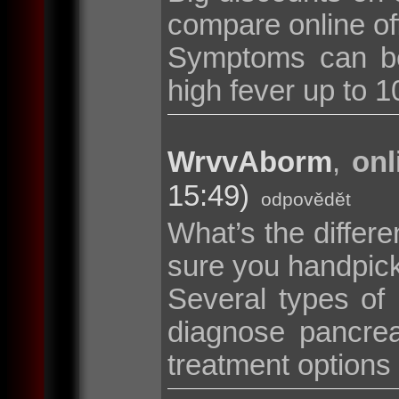
compare online of
Symptoms can be
high fever up to 10
WrvvAborm
,
onl
15:49)
odpovědět
What’s the diffe
sure you handpic
Several types of
diagnose pancrea
treatment options i