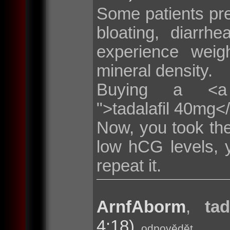
Some patients pr
bloating, diarr
experience weig
mineral density.
Buying a <a hre
">tadalafil 40mg<
Now, you took the
low hCG levels, 
repeat it.
ArnfAborm
,
tad
4:18)
odpovědět