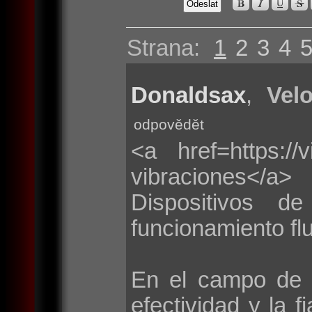
Strana:
1
2
3
4
Donaldsax
,
Velo
odpovědět
<a href=https://
vibraciones</a>
Dispositivos d
funcionamiento flu
En el campo de 
efectividad y la f