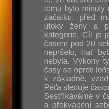
tomu bylo minulý 
začátku, před mu
útoky ženy a p
kategorie. Cíl je
časem pod 20 sek
nepršelo, trať by
nebyla. Výkony t
časy se oproti lo
k základně, vzad
Péťa sleduje časo
Sestříkáváme v ča
a překvapení seb