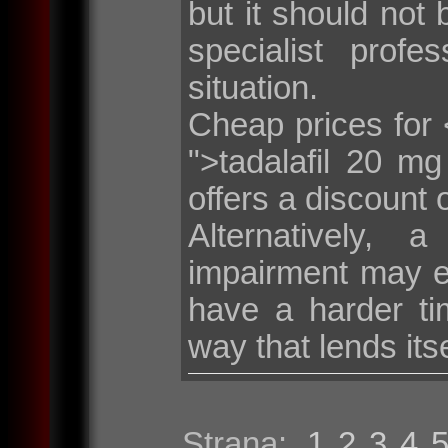
but it should not 
specialist profe
situation.
Cheap prices for <
">tadalafil 20 m
offers a discount 
Alternatively, 
impairment may e
have a harder tim
way that lends its
Strana:
1
2
3
4