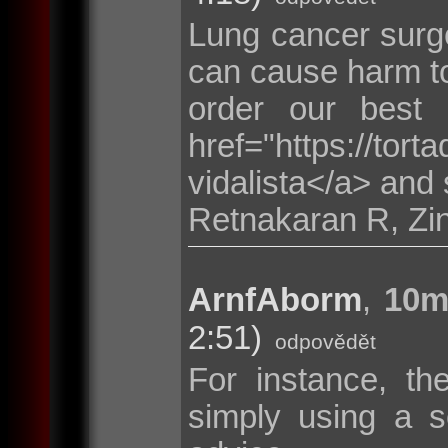
Lung cancer surge
can cause harm to
order our best
href="https://tor
vidalista</a> and 
Retnakaran R, Zi
ArnfAborm
,
10m
2:51)
odpovědět
For instance, th
simply using a s