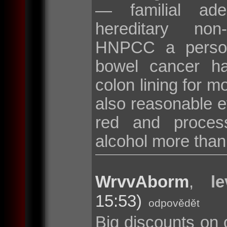
— familial ad
hereditary non
HNPCC a persona
bowel cancer hav
colon lining for m
also reasonable ev
red and proces
alcohol more than
WrvvAborm
,
l
15:53)
odpovědět
Big discounts on 