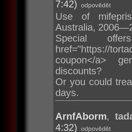
7:42)
odpovědět
Use of mifepris
Australia, 2006—
Special of
href="https://t
coupon</a> ge
discounts?
Or you could trea
days.
ArnfAborm
,
tad
4:32)
odpovědět