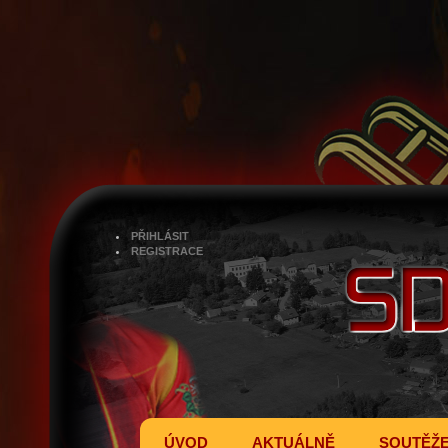
PŘIHLÁSIT
REGISTRACE
ÚVOD
AKTUÁLNĚ
SOUTĚŽ