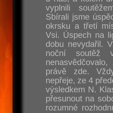
vyplnili soutěže
Sbírali jsme úspě
okrsku a třetí mí
Vsi. Úspech na l
dobu nevydařil. 
noční soutěž 
nenasvědčovalo, 
právě zde. Vžd
nepřeje, ze 4 před
výsledkem N. Klas
přesunout na sobo
rozumné rozhodnut