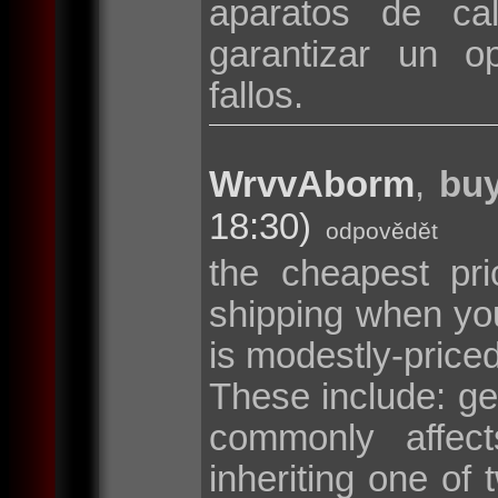
aparatos de cal
garantizar un o
fallos.
WrvvAborm
,
buy
18:30)
odpovědět
the cheapest pri
shipping when y
is modestly-price
These include: g
commonly affec
inheriting one o