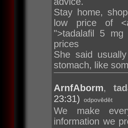
advice.
Stay home, shop
low price of <a 
">tadalafil 5 mg
prices
She said usuall
stomach, like som
ArnfAborm
,
tad
23:31)
odpovědět
We make every
information we pr