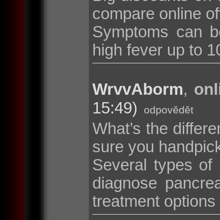
compare online of
Symptoms can be
high fever up to 10
WrvvAborm
,
onl
15:49)
odpovědět
What’s the diffe
sure you handpic
Several types of
diagnose pancrea
treatment options i