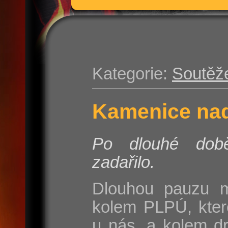
Kategorie:
Soutěž
Kamenice nad
Po dlouhé do
zadařilo.
Dlouhou pauzu m
kolem PLPÚ, kter
u nás, a kolem d