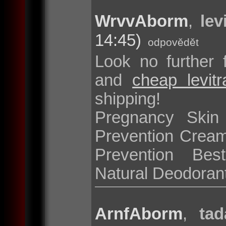
WrvvAborm
,
lev
14:45)
odpovědět
Look no further 
and
cheap levit
shipping!
Pregnancy Skin
Prevention Cream
Prevention Bes
Natural Deodoran
ArnfAborm
,
tad