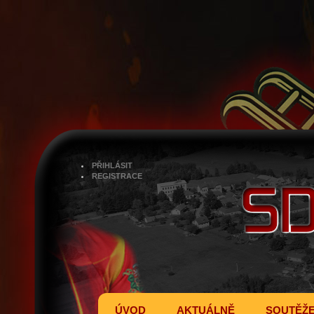
PŘIHLÁSIT
REGISTRACE
ÚVOD
AKTUÁLNĚ
SOUTĚŽ