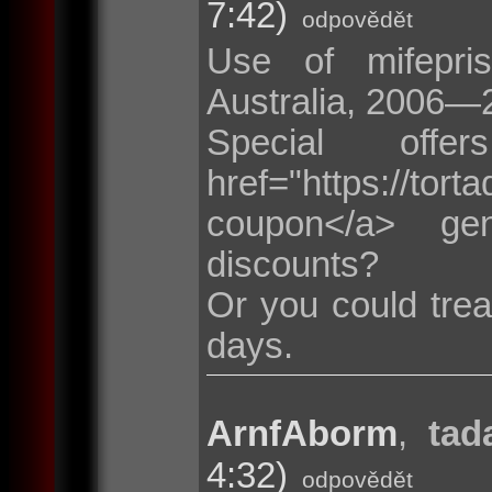
7:42)
odpovědět
Use of mifepris
Australia, 2006—
Special of
href="https://t
coupon</a> ge
discounts?
Or you could trea
days.
ArnfAborm
,
tad
4:32)
odpovědět