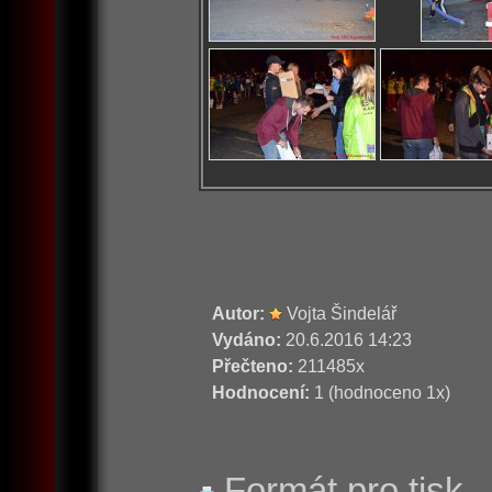
Autor:
Vojta Šindelář
Vydáno:
20.6.2016 14:23
Přečteno:
211485x
Hodnocení:
1 (hodnoceno 1x)
Formát pro tisk