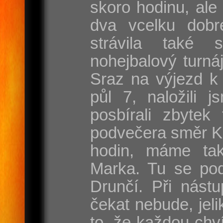
skoro hodinu, ale
dva vcelku dobr
strávila také 
nohejbalový turnáj
Sraz na výjezd k 
půl 7, naložili j
posbírali zbytek
podvečera směr Ka
hodin, máme ta
Marka. Tu se pod
Drunčí. Při nást
čekat nebude, jel
to, že každou chví