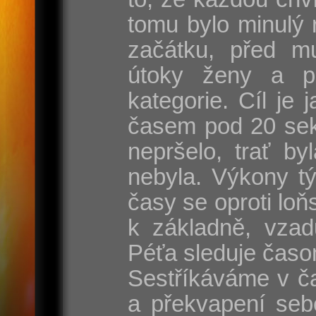
tomu bylo minulý 
začátku, před mu
útoky ženy a p
kategorie. Cíl je
časem pod 20 sek
nepršelo, trať by
nebyla. Výkony t
časy se oproti lo
k základně, vzad
Péťa sleduje časo
Sestříkáváme v ča
a překvapení seb