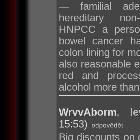
— familial ad
hereditary non
HNPCC a persona
bowel cancer hav
colon lining for m
also reasonable ev
red and proces
alcohol more than
WrvvAborm
,
l
15:53)
odpovědět
Big discounts on 