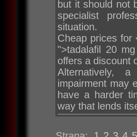
but it should not 
specialist profe
situation.
Cheap prices for <
">tadalafil 20 m
offers a discount 
Alternatively, 
impairment may e
have a harder tim
way that lends its
Strana:
1
2
3
4