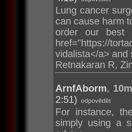
Lung cancer surge
can cause harm to
order our best
href="https://tor
vidalista</a> and 
Retnakaran R, Zi
ArnfAborm
,
10m
2:51)
odpovědět
For instance, th
simply using a s