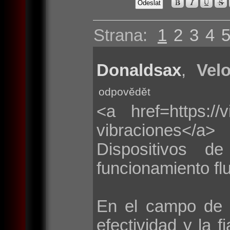
Strana:
1
2
3
4
Donaldsax
,
Velo
odpovědět
<a href=https://
vibraciones</a>
Dispositivos d
funcionamiento flu
En el campo de 
efectividad y la f