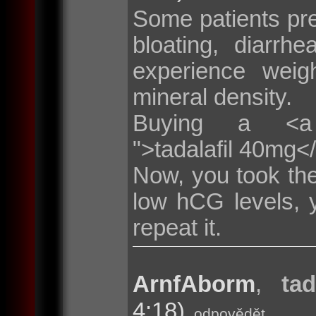
Some patients pr
bloating, diarr
experience weig
mineral density.
Buying a <a hre
">tadalafil 40mg<
Now, you took the
low hCG levels, 
repeat it.
ArnfAborm
,
tad
4:18)
odpovědět