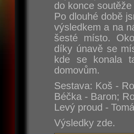
do konce soutěže 
Po dlouhé době js
výsledkem a na n
šesté místo. Oko
díky únavě se mí
kde se konala t
domovům.
Sestava: Koš - Rom
Béčka - Baron; Ro
Levý proud - Tomá
Výsledky zde.