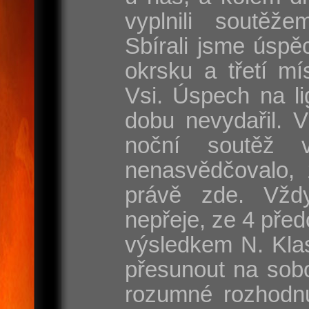
vyplnili soutěže
Sbírali jsme úspě
okrsku a třetí mí
Vsi. Úspech na l
dobu nevydařil. 
noční soutěž 
nenasvědčovalo, 
právě zde. Vžd
nepřeje, ze 4 před
výsledkem N. Klas
přesunout na sobo
rozumné rozhodnut