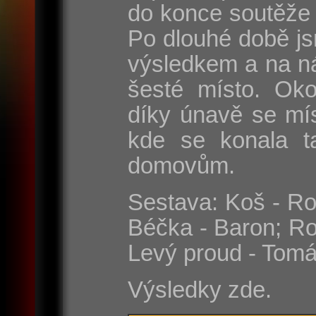
do konce soutěže 
Po dlouhé době js
výsledkem a na n
šesté místo. Oko
díky únavě se mí
kde se konala t
domovům.
Sestava: Koš - Rom
Béčka - Baron; Ro
Levý proud - Tomá
Výsledky zde.