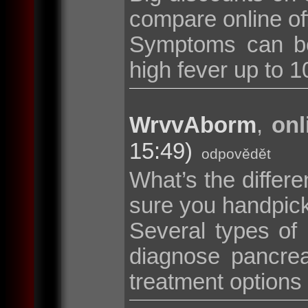
compare online of
Symptoms can be
high fever up to 10
WrvvAborm
,
onl
15:49)
odpovědět
What’s the diffe
sure you handpic
Several types of
diagnose pancrea
treatment options i