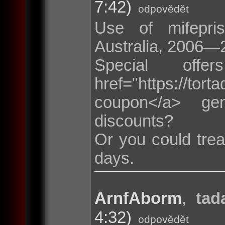
7:42)
odpovědět
Use of mifepris
Australia, 2006—
Special of
href="https://t
coupon</a> ge
discounts?
Or you could trea
days.
ArnfAborm
,
tad
4:32)
odpovědět