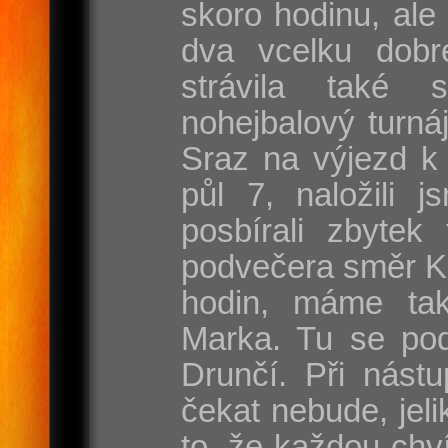
skoro hodinu, ale
dva vcelku dobr
strávila také 
nohejbalový turnáj
Sraz na výjezd k 
půl 7, naložili j
posbírali zbytek
podvečera směr Ka
hodin, máme ta
Marka. Tu se pod
Drunčí. Při nást
čekat nebude, jel
to, že každou chví