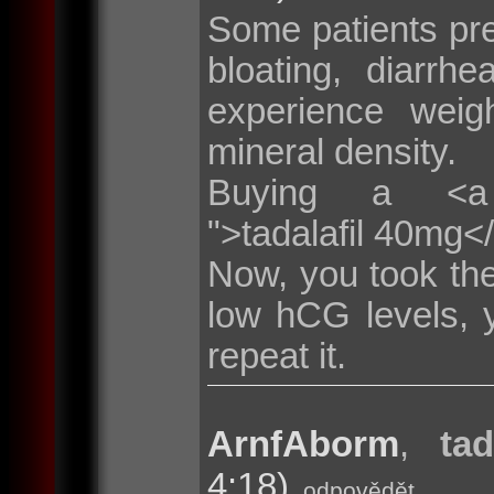
Some patients pr
bloating, diarr
experience weig
mineral density.
Buying a <a hre
">tadalafil 40mg<
Now, you took the
low hCG levels, 
repeat it.
ArnfAborm
,
tad
4:18)
odpovědět