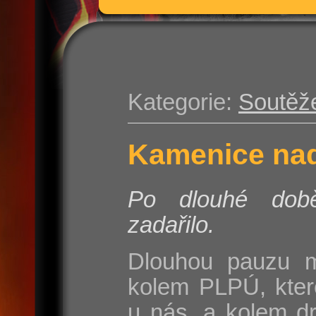
Kategorie:
Soutěž
Kamenice nad
Po dlouhé do
zadařilo.
Dlouhou pauzu m
kolem PLPÚ, kter
u nás, a kolem d