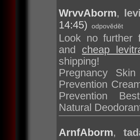
WrvvAborm
,
lev
14:45)
odpovědět
Look no further 
and
cheap levit
shipping!
Pregnancy Skin
Prevention Cream
Prevention Bes
Natural Deodoran
ArnfAborm
,
tad