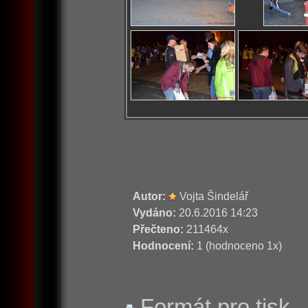
Autor:
Vojta Šindelář
Vydáno:
20.6.2016 14:23
Přečteno:
211464x
Hodnocení:
1 (hodnoceno 1x)
Formát pro tisk