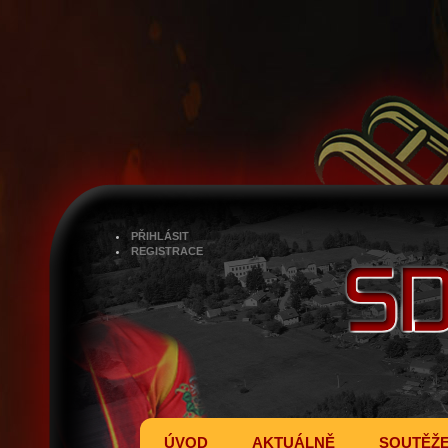
PŘIHLÁSIT
REGISTRACE
ÚVOD
AKTUÁLNĚ
SOUTĚŽ