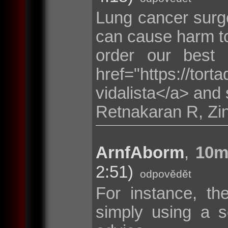
Lung cancer surge
can cause harm to
order our best
href="https://tor
vidalista</a> and 
Retnakaran R, Zi
ArnfAborm
,
10m
2:51)
odpovědět
For instance, th
simply using a s