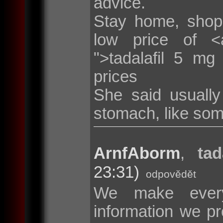
advice.
Stay home, shop
low price of <a 
">tadalafil 5 mg
prices
She said usuall
stomach, like som
ArnfAborm
,
tad
23:31)
odpovědět
We make every
information we pr