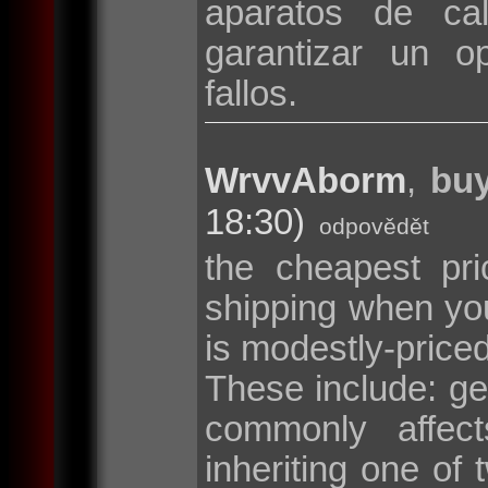
aparatos de cal
garantizar un o
fallos.
WrvvAborm
,
buy
18:30)
odpovědět
the cheapest pri
shipping when y
is modestly-price
These include: g
commonly affec
inheriting one o