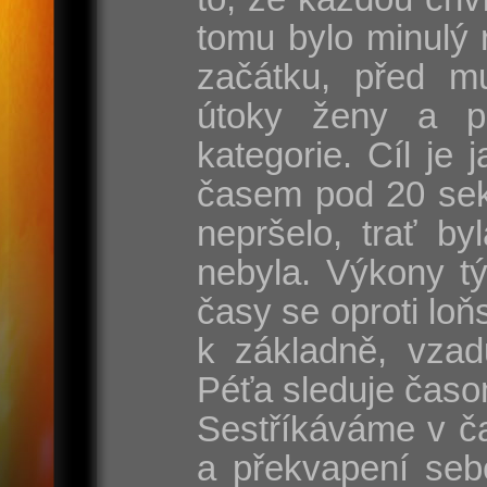
tomu bylo minulý 
začátku, před mu
útoky ženy a p
kategorie. Cíl je
časem pod 20 sek
nepršelo, trať by
nebyla. Výkony t
časy se oproti lo
k základně, vzad
Péťa sleduje časo
Sestříkáváme v ča
a překvapení seb