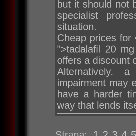
but it should not 
specialist profe
situation.
Cheap prices for <
">tadalafil 20 m
offers a discount 
Alternatively, 
impairment may e
have a harder tim
way that lends its
Strana:
1
2
3
4