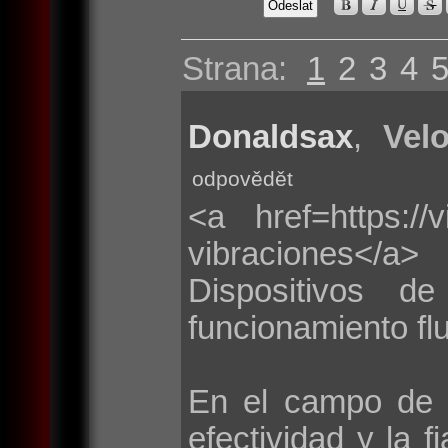
Strana:
1
2
3
4
Donaldsax
,
Velo
odpovědět
<a href=https://
vibraciones</a>
Dispositivos d
funcionamiento flu
En el campo de 
efectividad y la f