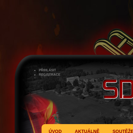
PŘIHLÁSIT
REGISTRACE
ÚVOD
AKTUÁLNĚ
SOUTĚŽ