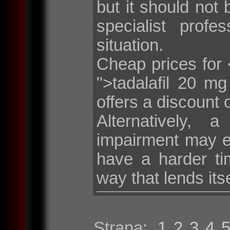
but it should not 
specialist profe
situation.
Cheap prices for <
">tadalafil 20 m
offers a discount 
Alternatively, 
impairment may e
have a harder tim
way that lends its
Strana:
1
2
3
4