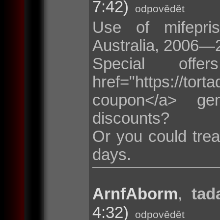
7:42)
odpovědět
Use of mifepris
Australia, 2006—
Special of
href="https://t
coupon</a> ge
discounts?
Or you could trea
days.
ArnfAborm
,
tad
4:32)
odpovědět