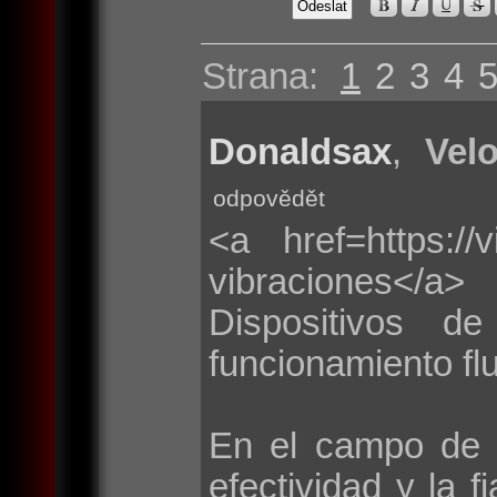
Strana:
1
2
3
4
Donaldsax
,
Velo
odpovědět
<a href=https://
vibraciones</a>
Dispositivos d
funcionamiento flu
En el campo de 
efectividad y la f