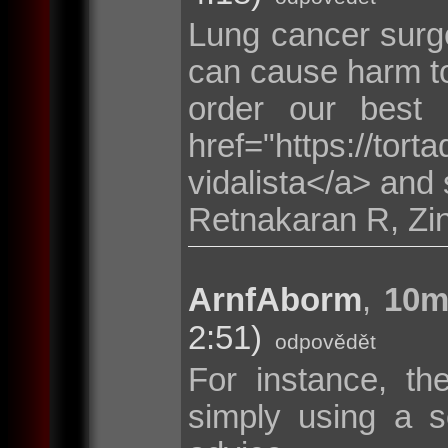
Lung cancer surge
can cause harm to
order our best
href="https://tor
vidalista</a> and 
Retnakaran R, Zi
ArnfAborm
,
10m
2:51)
odpovědět
For instance, th
simply using a s