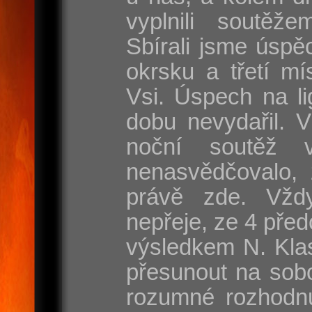
vyplnili soutěže
Sbírali jsme úspě
okrsku a třetí mí
Vsi. Úspech na l
dobu nevydařil. 
noční soutěž 
nenasvědčovalo, 
právě zde. Vžd
nepřeje, ze 4 před
výsledkem N. Klas
přesunout na sobo
rozumné rozhodnut