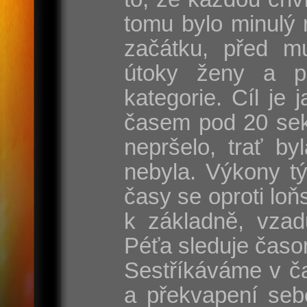
tomu bylo minulý 
začátku, před mu
útoky ženy a p
kategorie. Cíl je
časem pod 20 sek
nepršelo, trať by
nebyla. Výkony t
časy se oproti lo
k základně, vzad
Péťa sleduje časo
Sestříkáváme v ča
a překvapení seb