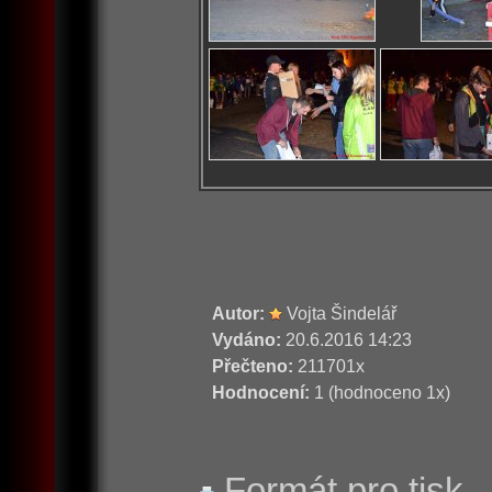
Autor:
Vojta Šindelář
Vydáno:
20.6.2016 14:23
Přečteno:
211701x
Hodnocení:
1 (hodnoceno 1x)
Formát pro tisk