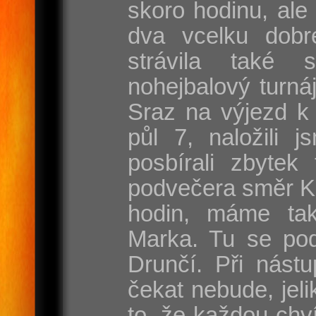
skoro hodinu, ale
dva vcelku dobr
strávila také 
nohejbalový turnáj
Sraz na výjezd k 
půl 7, naložili j
posbírali zbytek
podvečera směr Ka
hodin, máme ta
Marka. Tu se pod
Drunčí. Při nást
čekat nebude, jel
to, že každou chví