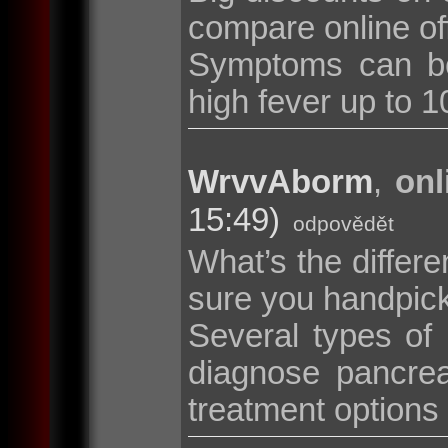
compare online of
Symptoms can be
high fever up to 10
WrvvAborm
,
onl
15:49)
odpovědět
What’s the diffe
sure you handpic
Several types of
diagnose pancrea
treatment options i