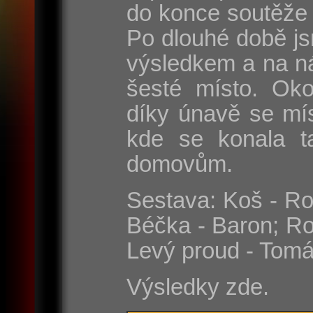
do konce soutěže 
Po dlouhé době js
výsledkem a na n
šesté místo. Oko
díky únavě se mí
kde se konala t
domovům.
Sestava: Koš - Rom
Béčka - Baron; Ro
Levý proud - Tomá
Výsledky zde.