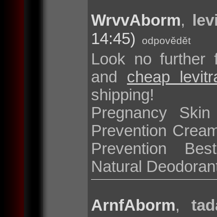
WrvvAborm
,
lev
14:45)
odpovědět
Look no further 
and
cheap levit
shipping!
Pregnancy Skin
Prevention Cream
Prevention Bes
Natural Deodoran
ArnfAborm
,
tad