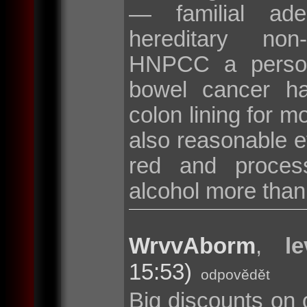
— familial ad
hereditary non
HNPCC a persona
bowel cancer hav
colon lining for m
also reasonable ev
red and proces
alcohol more than
WrvvAborm
,
l
15:53)
odpovědět
Big discounts on 