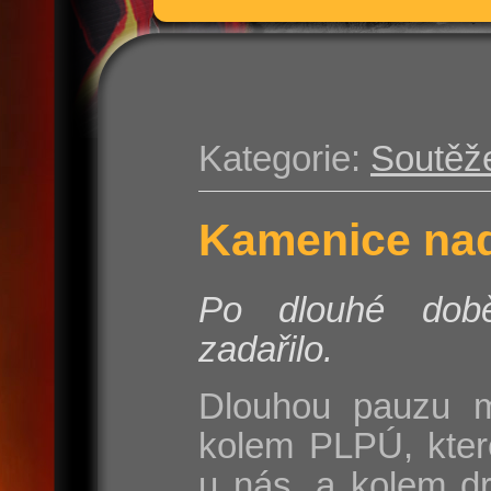
Kategorie:
Soutěž
Kamenice nad
Po dlouhé do
zadařilo.
Dlouhou pauzu m
kolem PLPÚ, kter
u nás, a kolem d