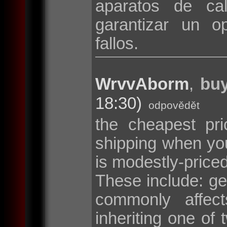
aparatos de cal
garantizar un o
fallos.
WrvvAborm
,
buy
18:30)
odpovědět
the cheapest pri
shipping when y
is modestly-price
These include: g
commonly affec
inheriting one o