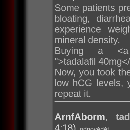
Some patients pr
bloating, diarr
experience weig
mineral density.
Buying a <a hre
">tadalafil 40mg<
Now, you took the
low hCG levels, 
repeat it.
ArnfAborm
,
tad
4:18)
odpovědět