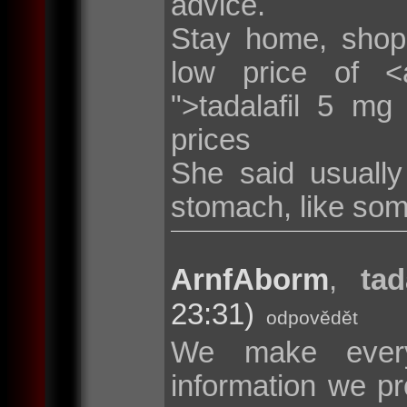
advice.
Stay home, shop
low price of <a 
">tadalafil 5 mg
prices
She said usuall
stomach, like som
ArnfAborm
,
tad
23:31)
odpovědět
We make every
information we pr