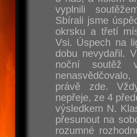
vyplnili soutěže
Sbírali jsme úspě
okrsku a třetí mí
Vsi. Úspech na l
dobu nevydařil. 
noční soutěž 
nenasvědčovalo, 
právě zde. Vžd
nepřeje, ze 4 před
výsledkem N. Klas
přesunout na sobo
rozumné rozhodnut