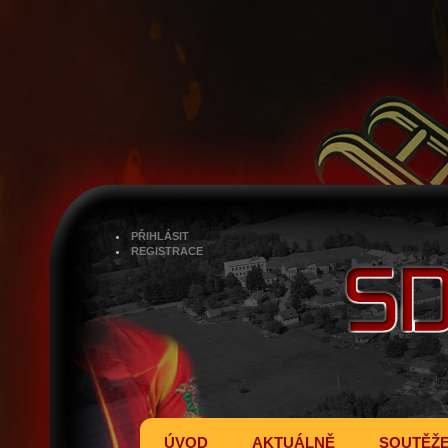
PŘIHLÁSIT
REGISTRACE
ÚVOD
AKTUÁLNĚ
SOUTĚŽ