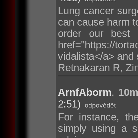
Lung cancer surge
can cause harm to
order our best
href="https://tor
vidalista</a> and 
Retnakaran R, Zi
ArnfAborm
,
10m
2:51)
odpovědět
For instance, th
simply using a s