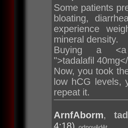
Some patients pr
bloating, diarr
experience weig
mineral density.
Buying a <a hre
">tadalafil 40mg<
Now, you took the
low hCG levels, 
repeat it.
ArnfAborm
,
tad
4:18)
odpovědět