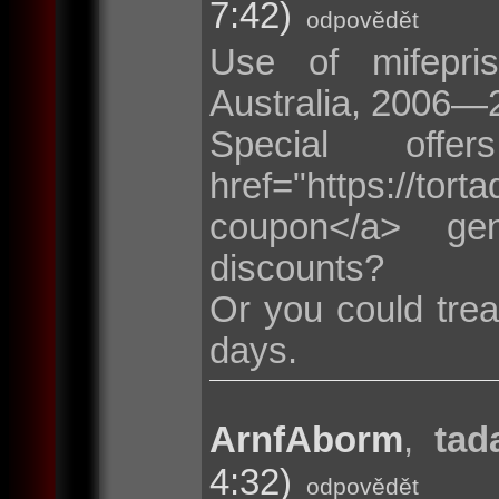
7:42)
odpovědět
Use of mifepris
Australia, 2006—
Special of
href="https://t
coupon</a> ge
discounts?
Or you could trea
days.
ArnfAborm
,
tad
4:32)
odpovědět