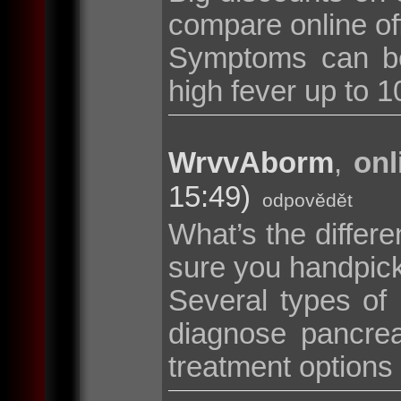
compare online of
Symptoms can be
high fever up to 10
WrvvAborm
,
onl
15:49)
odpovědět
What’s the diffe
sure you handpic
Several types of
diagnose pancrea
treatment options i