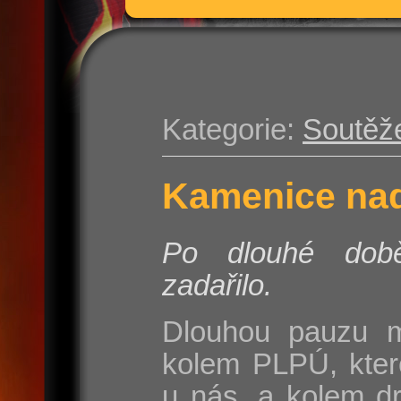
Kategorie:
Soutěž
Kamenice nad
Po dlouhé do
zadařilo.
Dlouhou pauzu m
kolem PLPÚ, kter
u nás, a kolem d