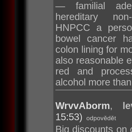
— familial ad
hereditary non
HNPCC a persona
bowel cancer hav
colon lining for m
also reasonable ev
red and proces
alcohol more than
WrvvAborm
,
l
15:53)
odpovědět
Big discounts on 