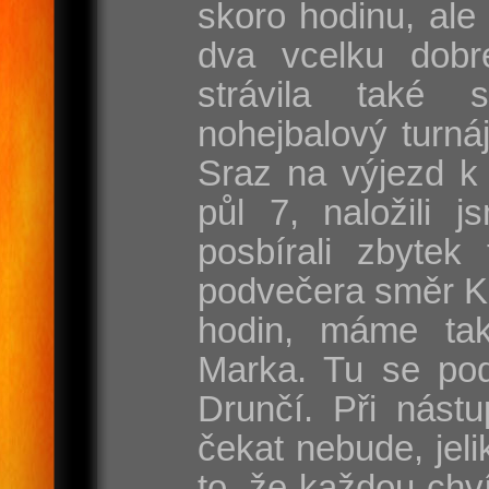
skoro hodinu, ale
dva vcelku dobr
strávila také 
nohejbalový turnáj
Sraz na výjezd k 
půl 7, naložili j
posbírali zbytek
podvečera směr Ka
hodin, máme ta
Marka. Tu se pod
Drunčí. Při nást
čekat nebude, jel
to, že každou chví