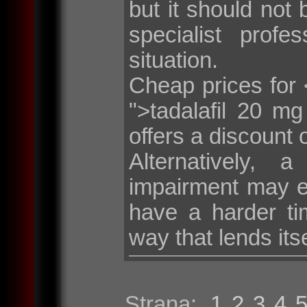
but it should not 
specialist profe
situation.
Cheap prices for <
">tadalafil 20 m
offers a discount 
Alternatively, 
impairment may e
have a harder tim
way that lends its
Strana:
1
2
3
4