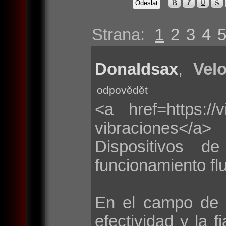
Strana:
1
2
3
4
Donaldsax
,
Velo
odpovědět
<a href=https://
vibraciones</a>
Dispositivos d
funcionamiento flu
En el campo de 
efectividad y la f