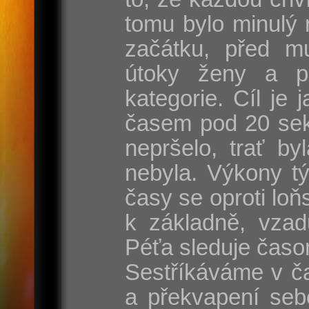
tomu bylo minulý 
začátku, před mu
útoky ženy a p
kategorie. Cíl je
časem pod 20 sek
nepršelo, trať by
nebyla. Výkony t
časy se oproti lo
k základně, vzad
Péťa sleduje časo
Sestříkáváme v ča
a překvapení seb