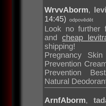
WrvvAborm
,
lev
14:45)
odpovědět
Look no further 
and
cheap levit
shipping!
Pregnancy Skin
Prevention Cream
Prevention Bes
Natural Deodoran
ArnfAborm
,
tad