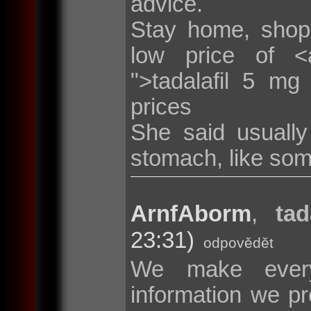
advice.
Stay home, shop
low price of <a 
">tadalafil 5 mg
prices
She said usuall
stomach, like som
ArnfAborm
,
tad
23:31)
odpovědět
We make every
information we pr