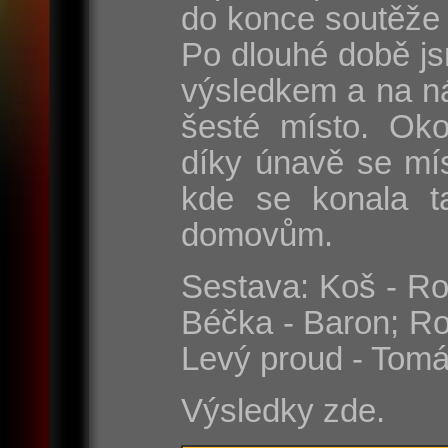
do konce soutěže 
Po dlouhé době js
výsledkem a na n
šesté místo. Oko
díky únavě se mí
kde se konala t
domovům.
Sestava: Koš - Rom
Béčka - Baron; Ro
Levý proud - Tomá
Výsledky zde.