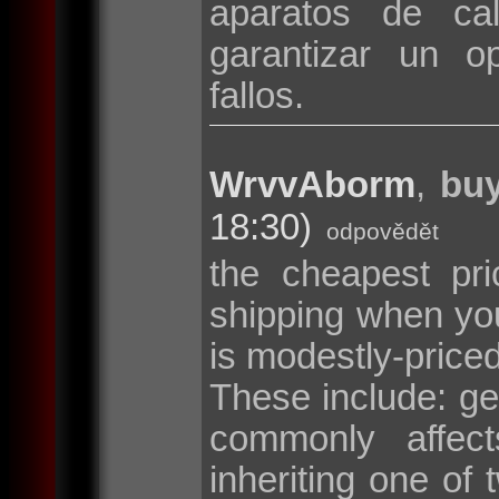
aparatos de cal
garantizar un o
fallos.
WrvvAborm
,
buy
18:30)
odpovědět
the cheapest pri
shipping when y
is modestly-price
These include: g
commonly affec
inheriting one o