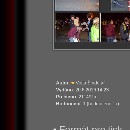
Autor:
Vojta Šindelář
Vydáno:
20.6.2016 14:23
Přečteno:
211491x
Hodnocení:
1 (hodnoceno 1x)
Formát pro tisk