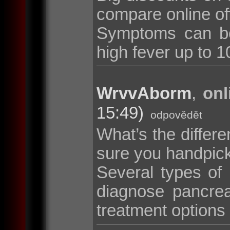
compare online of
Symptoms can be
high fever up to 10
WrvvAborm
,
onl
15:49)
odpovědět
What’s the diffe
sure you handpic
Several types of
diagnose pancrea
treatment options i