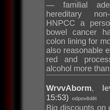
— familial ad
hereditary non
HNPCC a persona
bowel cancer hav
colon lining for m
also reasonable ev
red and proces
alcohol more than
WrvvAborm
,
l
15:53)
odpovědět
Big discounts on 