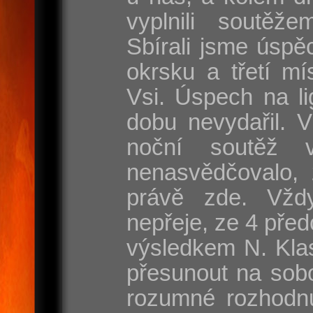
vyplnili soutěže
Sbírali jsme úspě
okrsku a třetí mí
Vsi. Úspech na l
dobu nevydařil. 
noční soutěž 
nenasvědčovalo, 
právě zde. Vžd
nepřeje, ze 4 před
výsledkem N. Klas
přesunout na sobo
rozumné rozhodnut