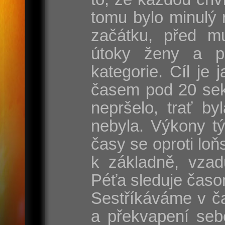
tomu bylo minulý 
začátku, před mu
útoky ženy a p
kategorie. Cíl je
časem pod 20 sek
nepršelo, trať by
nebyla. Výkony t
časy se oproti lo
k základně, vzad
Péťa sleduje časo
Sestříkáváme v ča
a překvapení seb