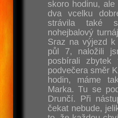
skoro hodinu, ale
dva vcelku dobr
strávila také 
nohejbalový turnáj
Sraz na výjezd k 
půl 7, naložili j
posbírali zbytek
podvečera směr Ka
hodin, máme ta
Marka. Tu se pod
Drunčí. Při nást
čekat nebude, jel
to, že každou chví