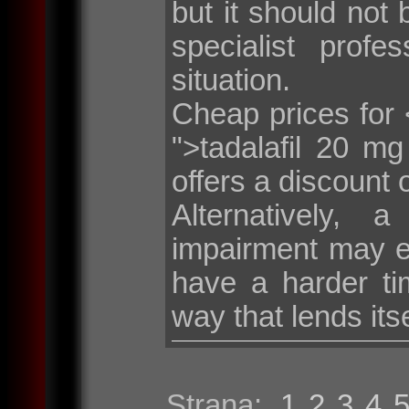
but it should not 
specialist profe
situation.
Cheap prices for <
">tadalafil 20 m
offers a discount 
Alternatively, 
impairment may e
have a harder tim
way that lends its
Strana:
1
2
3
4