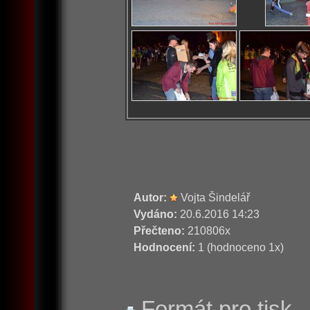
Autor:
Vojta Šindelář
Vydáno:
20.6.2016 14:23
Přečteno:
210806x
Hodnocení:
1 (hodnoceno 1x)
Formát pro tisk