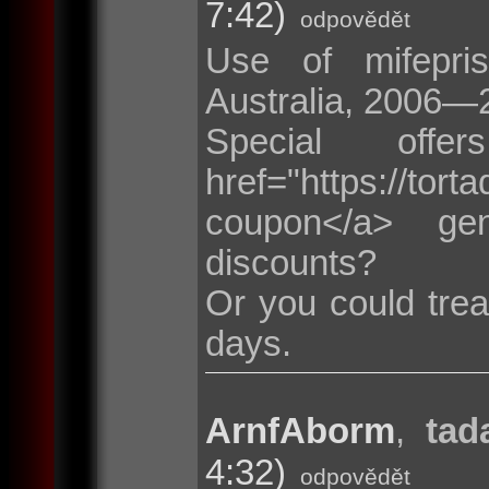
7:42)
odpovědět
Use of mifepris
Australia, 2006—
Special of
href="https://t
coupon</a> ge
discounts?
Or you could trea
days.
ArnfAborm
,
tad
4:32)
odpovědět