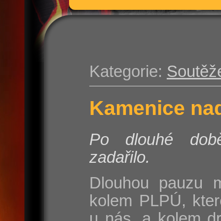
Kategorie:
Soutěž
Kamenice nad
Po dlouhé do
zadařilo.
Dlouhou pauzu m
kolem PLPÚ, kter
u nás, a kolem d