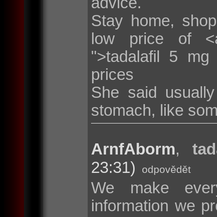
advice.
Stay home, shop
low price of <a 
">tadalafil 5 mg
prices
She said usuall
stomach, like som
ArnfAborm
,
tad
23:31)
odpovědět
We make every
information we pr