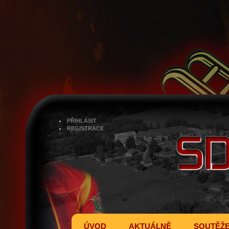
PŘIHLÁSIT
REGISTRACE
ÚVOD
AKTUÁLNĚ
SOUTĚŽ