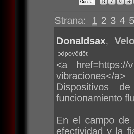
Strana:
1
2
3
4
Donaldsax
,
Velo
odpovědět
<a href=https://
vibraciones</a>
Dispositivos d
funcionamiento flu
En el campo de 
efectividad y la f