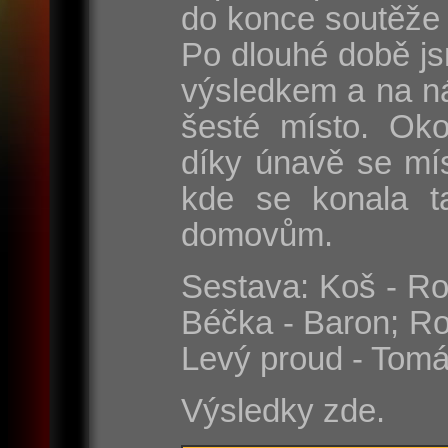
do konce soutěže 
Po dlouhé době js
výsledkem a na n
šesté místo. Oko
díky únavě se mí
kde se konala t
domovům.
Sestava: Koš - Rom
Béčka - Baron; Ro
Levý proud - Tomá
Výsledky zde.