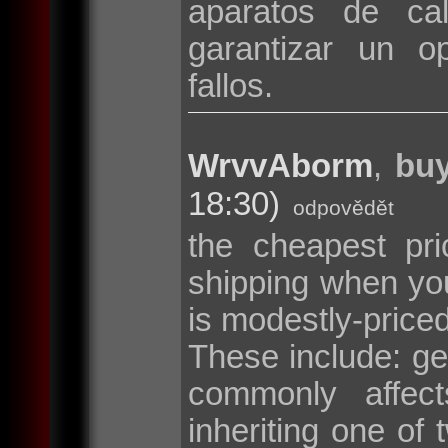
aparatos de cal
garantizar un o
fallos.
WrvvAborm
,
buy
18:30)
odpovědět
the cheapest pri
shipping when y
is modestly-price
These include: g
commonly affec
inheriting one o