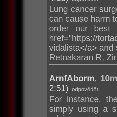
Lung cancer surge
can cause harm to
order our best
href="https://tor
vidalista</a> and 
Retnakaran R, Zi
ArnfAborm
,
10m
2:51)
odpovědět
For instance, th
simply using a s