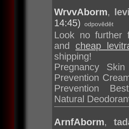
WrvvAborm
,
lev
14:45)
odpovědět
Look no further 
and
cheap levit
shipping!
Pregnancy Skin
Prevention Cream
Prevention Bes
Natural Deodoran
ArnfAborm
,
tad