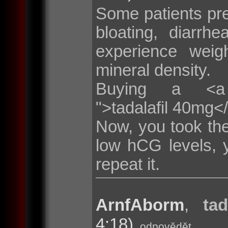
Some patients pr
bloating, diarr
experience weig
mineral density.
Buying a <a hre
">tadalafil 40mg<
Now, you took the
low hCG levels, 
repeat it.
ArnfAborm
,
tad
4:18)
odpovědět