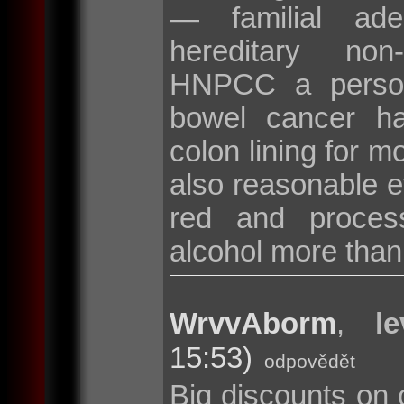
— familial ad
hereditary non
HNPCC a persona
bowel cancer hav
colon lining for m
also reasonable ev
red and proces
alcohol more than
WrvvAborm
,
l
15:53)
odpovědět
Big discounts on 