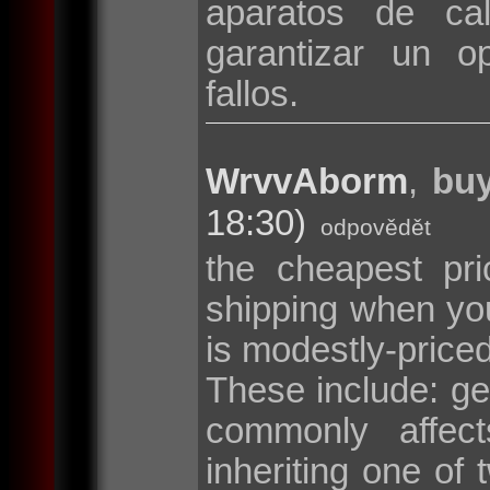
aparatos de cal
garantizar un o
fallos.
WrvvAborm
,
buy
18:30)
odpovědět
the cheapest pri
shipping when y
is modestly-price
These include: g
commonly affec
inheriting one o