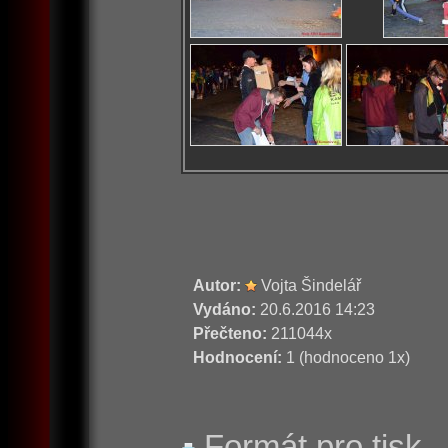
Autor:
Vojta Šindelář
Vydáno:
20.6.2016 14:23
Přečteno:
211044x
Hodnocení:
1 (hodnoceno 1x)
Formát pro tisk