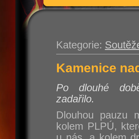
Kategorie:
Soutěž
Kamenice nad
Po dlouhé do
zadařilo.
Dlouhou pauzu m
kolem PLPÚ, kter
u nás, a kolem d