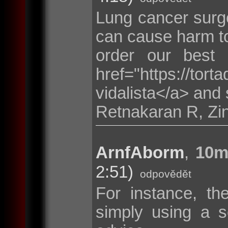
Lung cancer surge
can cause harm to
order our best
href="https://tor
vidalista</a> and 
Retnakaran R, Zi
ArnfAborm
,
10m
2:51)
odpovědět
For instance, th
simply using a s