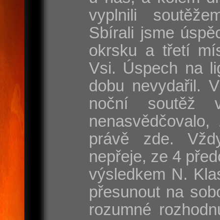
vyplnili soutěže
Sbírali jsme úspě
okrsku a třetí mí
Vsi. Úspech na l
dobu nevydařil. 
noční soutěž 
nenasvědčovalo, 
právě zde. Vžd
nepřeje, ze 4 před
výsledkem N. Klas
přesunout na sobo
rozumné rozhodnut