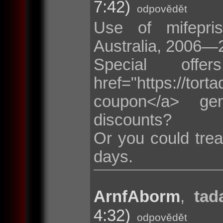
7:42)
odpovědět
Use of mifepris
Australia, 2006—
Special of
href="https://t
coupon</a> ge
discounts?
Or you could trea
days.
ArnfAborm
,
tad
4:32)
odpovědět