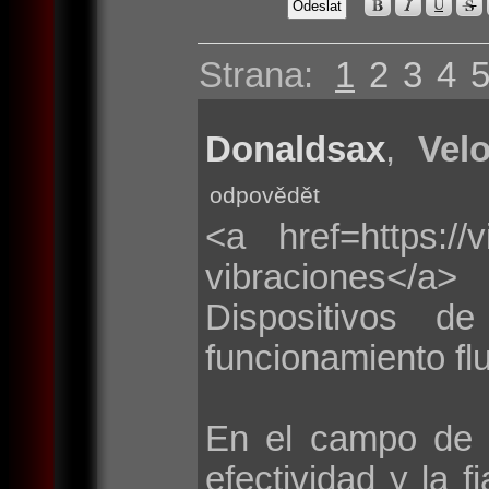
Strana:
1
2
3
4
Donaldsax
,
Velo
odpovědět
<a href=https://
vibraciones</a>
Dispositivos d
funcionamiento flu
En el campo de 
efectividad y la f