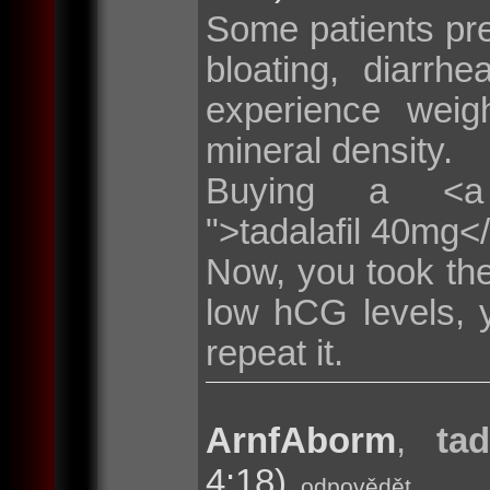
Some patients pr
bloating, diarr
experience weig
mineral density.
Buying a <a hre
">tadalafil 40mg<
Now, you took the
low hCG levels, 
repeat it.
ArnfAborm
,
tad
4:18)
odpovědět