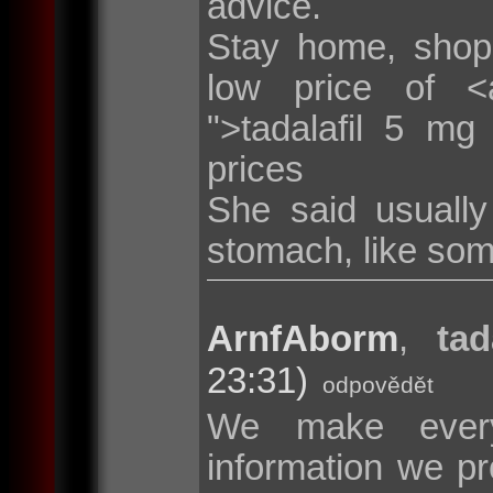
advice.
Stay home, shop
low price of <a 
">tadalafil 5 mg
prices
She said usuall
stomach, like som
ArnfAborm
,
tad
23:31)
odpovědět
We make every
information we pr