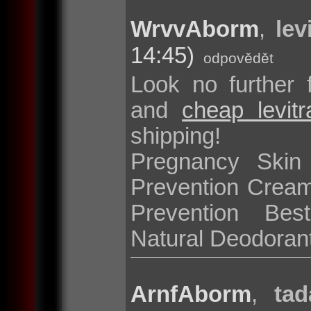
WrvvAborm
,
lev
14:45)
odpovědět
Look no further 
and
cheap levit
shipping!
Pregnancy Skin
Prevention Cream
Prevention Bes
Natural Deodoran
ArnfAborm
,
tad