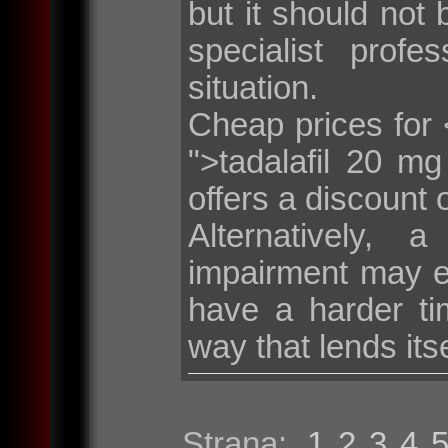
but it should not 
specialist profe
situation.
Cheap prices for <
">tadalafil 20 m
offers a discount 
Alternatively, 
impairment may e
have a harder tim
way that lends its
Strana:
1
2
3
4