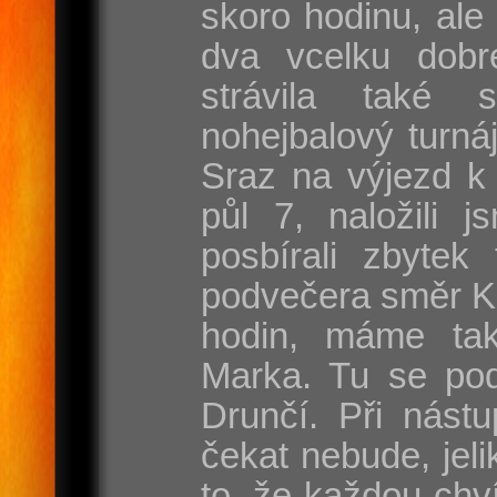
skoro hodinu, ale
dva vcelku dobr
strávila také 
nohejbalový turnáj
Sraz na výjezd k 
půl 7, naložili j
posbírali zbytek
podvečera směr Ka
hodin, máme ta
Marka. Tu se pod
Drunčí. Při nást
čekat nebude, jel
to, že každou chví