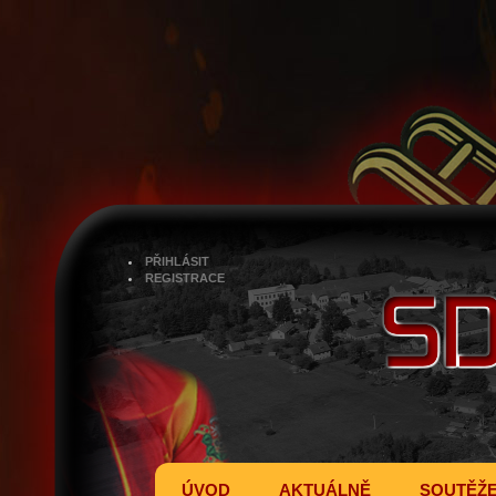
PŘIHLÁSIT
REGISTRACE
ÚVOD
AKTUÁLNĚ
SOUTĚŽ