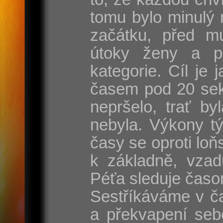
tomu bylo minulý 
začátku, před mu
útoky ženy a p
kategorie. Cíl je
časem pod 20 sek
nepršelo, trať by
nebyla. Výkony t
časy se oproti lo
k základně, vzad
Péťa sleduje časo
Sestříkáváme v ča
a překvapení seb