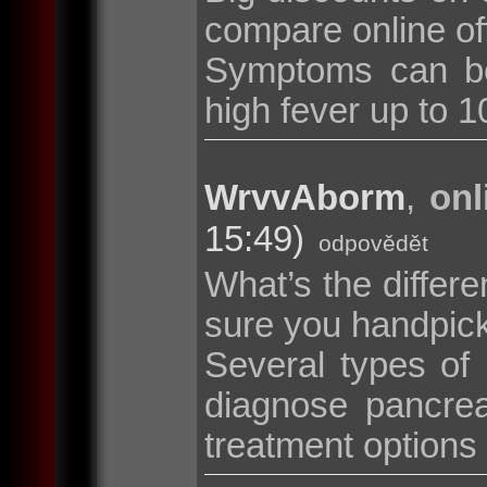
compare online of
Symptoms can be
high fever up to 10
WrvvAborm
,
onl
15:49)
odpovědět
What’s the diffe
sure you handpic
Several types of
diagnose pancrea
treatment options i