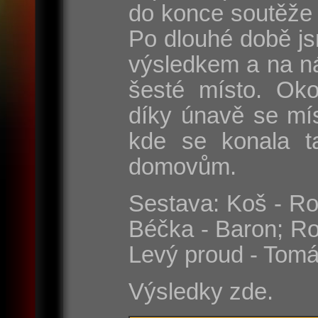
do konce soutěže 
Po dlouhé době js
výsledkem a na n
šesté místo. Oko
díky únavě se mí
kde se konala t
domovům.
Sestava: Koš - Rom
Béčka - Baron; Ro
Levý proud - Tomá
Výsledky zde.