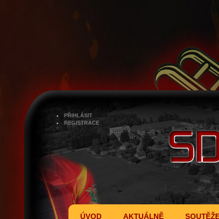
PŘIHLÁSIT
REGISTRACE
ÚVOD
AKTUÁLNĚ
SOUTĚŽ