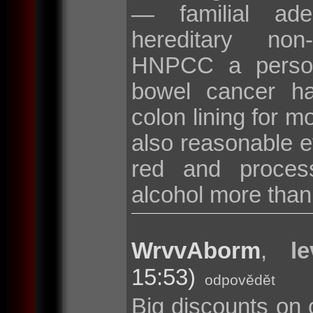
— familial ad
hereditary non
HNPCC a persona
bowel cancer hav
colon lining for m
also reasonable ev
red and proces
alcohol more than
WrvvAborm
,
l
15:53)
odpovědět
Big discounts on 