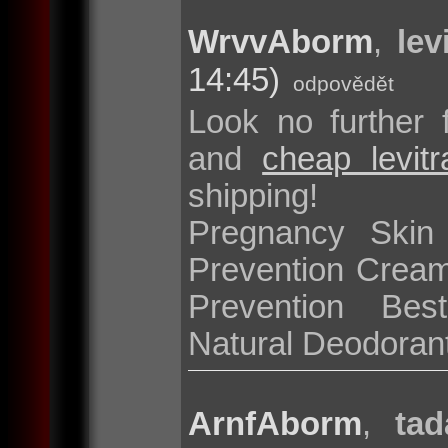
WrvvAborm
,
lev
14:45)
odpovědět
Look no further 
and
cheap levit
shipping!
Pregnancy Skin
Prevention Cream
Prevention Bes
Natural Deodoran
ArnfAborm
,
tad