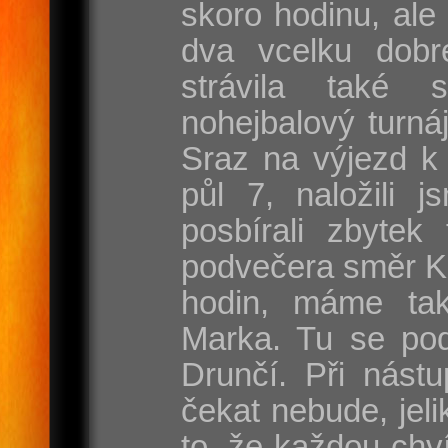
skoro hodinu, ale
dva vcelku dobr
strávila také 
nohejbalový turnáj
Sraz na výjezd k 
půl 7, naložili j
posbírali zbytek
podvečera směr Ka
hodin, máme ta
Marka. Tu se pod
Drunčí. Při nást
čekat nebude, jel
to, že každou chví