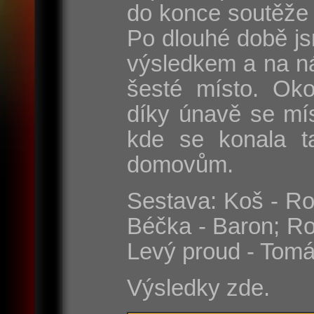
do konce soutěže 
Po dlouhé době js
výsledkem a na n
šesté místo. Oko
díky únavě se mí
kde se konala t
domovům.
Sestava: Koš - Rom
Béčka - Baron; Ro
Levý proud - Tomá
Výsledky zde.