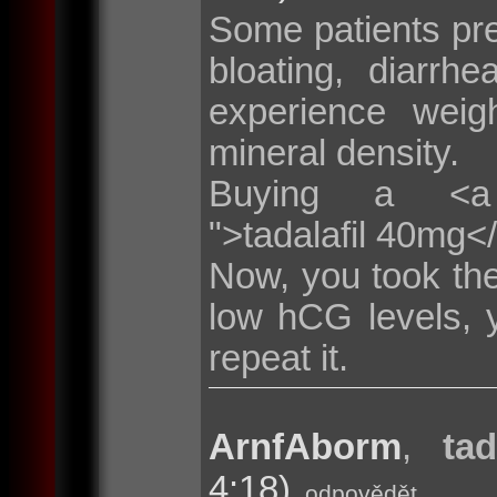
Some patients pr
bloating, diarr
experience weig
mineral density.
Buying a <a hre
">tadalafil 40mg<
Now, you took the
low hCG levels, 
repeat it.
ArnfAborm
,
tad
4:18)
odpovědět