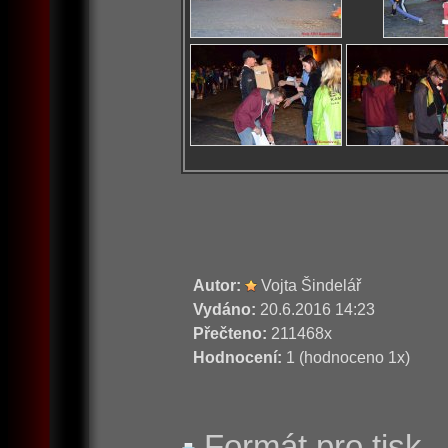
Autor:
Vojta Šindelář
Vydáno:
20.6.2016 14:23
Přečteno:
211468x
Hodnocení:
1 (hodnoceno 1x)
Formát pro tisk