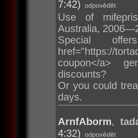
7:42)
odpovědět
Use of mifepris
Australia, 2006—
Special of
href="https://t
coupon</a> ge
discounts?
Or you could trea
days.
ArnfAborm
,
tad
4:32)
odpovědět