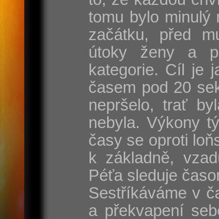
tomu bylo minulý 
začátku, před mu
útoky ženy a p
kategorie. Cíl je
časem pod 20 sek
nepršelo, trať by
nebyla. Výkony t
časy se oproti lo
k základně, vzad
Péťa sleduje časo
Sestříkáváme v ča
a překvapení seb