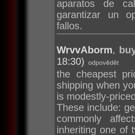
aparatos de cal
garantizar un o
fallos.
WrvvAborm
,
buy
18:30)
odpovědět
the cheapest pri
shipping when y
is modestly-price
These include: g
commonly affec
inheriting one o