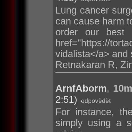
Lung cancer surge
can cause harm to
order our best
href="https://tor
vidalista</a> and 
Retnakaran R, Zi
ArnfAborm
,
10m
2:51)
odpovědět
For instance, th
simply using a s