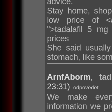
advice.
Stay home, shop
low price of <a 
">tadalafil 5 mg
prices
She said usuall
stomach, like som
ArnfAborm
,
tad
23:31)
odpovědět
We make every
information we pr