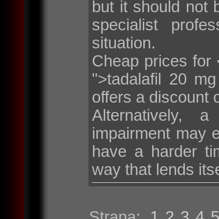
but it should not 
specialist profe
situation.
Cheap prices for <
">tadalafil 20 m
offers a discount 
Alternatively, 
impairment may e
have a harder tim
way that lends its
Strana:
1
2
3
4