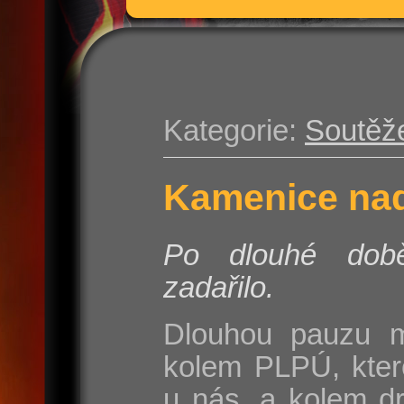
Kategorie:
Soutěž
Kamenice nad
Po dlouhé do
zadařilo.
Dlouhou pauzu m
kolem PLPÚ, kter
u nás, a kolem d