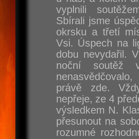
vyplnili soutěže
Sbírali jsme úspě
okrsku a třetí mí
Vsi. Úspech na l
dobu nevydařil. 
noční soutěž 
nenasvědčovalo, 
právě zde. Vžd
nepřeje, ze 4 před
výsledkem N. Klas
přesunout na sobo
rozumné rozhodnut