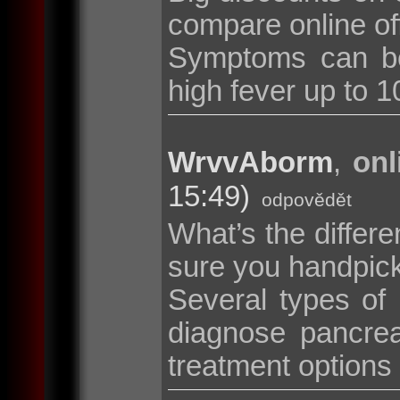
compare online of
Symptoms can be
high fever up to 10
WrvvAborm
,
onl
15:49)
odpovědět
What’s the diffe
sure you handpic
Several types of
diagnose pancrea
treatment options i