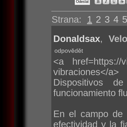
Strana:
1
2
3
4
Donaldsax
,
Velo
odpovědět
<a href=https://
vibraciones</a>
Dispositivos d
funcionamiento flu
En el campo de 
efectividad y la f