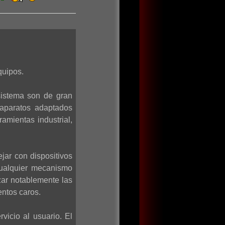
quipos.
sistema son de gran
 aparatos adaptados
amientas industrial,
jar con dispositivos
cualquier mecanismo
zar notablemente las
entos caros.
vicio al usuario. El