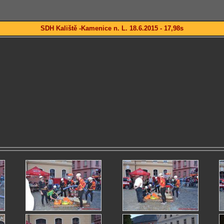
SDH Kaliště -Kamenice n. L. 18.6.2015 - 17,98s