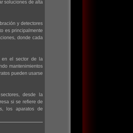
ar soluciones de alta
bración y detectores
to es principalmente
aciones, donde cada
 en el sector de la
iendo mantenimientos
aratos pueden usarse
sectores, desde la
esa si se refiere de
os, los aparatos de