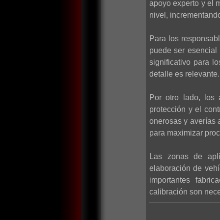
apoyo experto y el m
nivel, incrementando 
Para los responsabl
puede ser esencial 
significativo para
detalle es relevante.
Por otro lado, los
protección y el con
onerosas y averías 
para maximizar proc
Las zonas de apli
elaboración de vehí
importantes fabric
calibración son nece