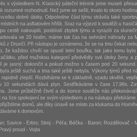
i 4x s výsledkem N. Klasický páteční trénink jsme museli přesu
k rozumné rozhodnutí. Než jsme se sešli, trvalo to skoro hodinu
vcelku dobré útoky. Odpoledne část týmu strávila také sporto
místních na asflatovém hřišti. Sraz na výjezd k soutěži u hasičá
, po cestě nakoupili, posbírali zbytek týmu a vyrazili za slun
artovala ve 20 hodin, máme tak čas na sehnání náhrady za M
uků z Drunčí. Při nástupu je oznámeno, že se na tmu čekat nebu
o, že každou chvílí se spustí letní bouřka, tak jako tomu bylo 
ačátku, před mužskou kategorií předvědly své útoky ženy a p
íl je jasný: dokončit a pokud možno s časem pod 20 sekund
ť byla ještě suchá a tma také ještě nebyla. Výkony týmů před n
u rapidně zlepší. Rozbíháme se k základně, vzadu skvělé, vepř
v 10 sekundách dává plyn. Sestříkáváme v čase 17,98s. Za
a. Jsme průběžně čtvrtí a do konce soutěže nás překonávají
 na lize spokojení se svým výsledkem a na nástupu přebíráme
 přijíždíme domů, ale díky únavě se místo za klukama do Horníh
vydáváme k domovům.
; Savice - Erbis; Stroj - Péťa; Béčka - Baron; Rozdělovač -
Pravý proud - Vojta