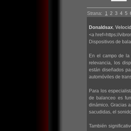
Strana:
1
2
3
4
5
Donaldsax
,
Velocid
<a href=https://vib
Dispositivos de bala
En el campo de la 
relevancia, los di
están diseñados par
automóviles de trans
Para los especialis
de balanceo es fun
dinámico. Gracias a
sacudidas, el sonido
También significati