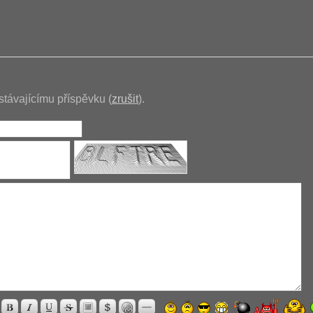
stávajícímu příspěvku (
zrušit
).