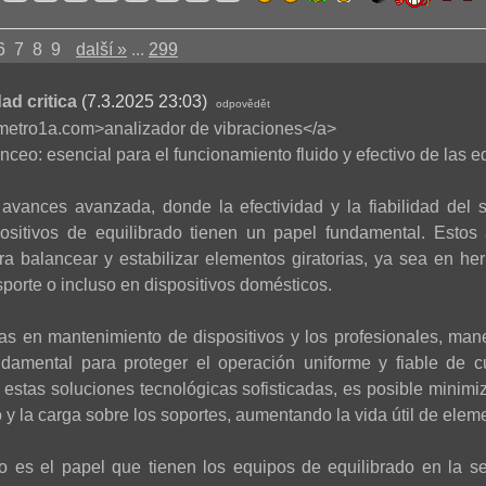
6
7
8
9
další »
...
299
ad critica
(7.3.2025 23:03)
odpovědět
rometro1a.com>analizador de vibraciones</a>
nceo: esencial para el funcionamiento fluido y efectivo de las e
avances avanzada, donde la efectividad y la fiabilidad del 
spositivos de equilibrado tienen un papel fundamental. Estos
a balancear y estabilizar elementos giratorias, ya sea en herr
porte o incluso en dispositivos domésticos.
tas en mantenimiento de dispositivos y los profesionales, mane
damental para proteger el operación uniforme y fiable de 
 estas soluciones tecnológicas sofisticadas, es posible minimi
 y la carga sobre los soportes, aumentando la vida útil de elem
vo es el papel que tienen los equipos de equilibrado en la ser