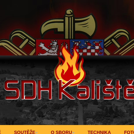
Ě
SOUTĚŽE
O SBORU
TECHNIKA
FOT