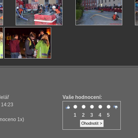
delář
Vaše hodnocení:
 14:23
1
2
3
4
5
noceno 1x)