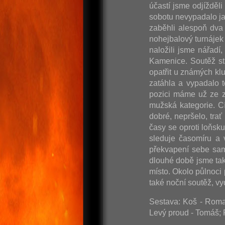
účastí jsme odjížděl
sobotu nevypadalo ja
zaběhli alespoň dva 
nohejbalový turnájek 
naložili jsme nářadí
Kamenice. Soutěž st
opatřit u známých kl
zatáhla a vypadalo t
pozici máme už ze z
mužská kategorie. C
dobré, nepršelo, tra
časy se oproti loňsk
sleduje časomíru a 
překvapení sebe sam
dlouhé době jsme tak
místo. Okolo půlnoci
také noční soutěž, 
Sestava: Koš - Roman
Levý proud - Tomáš; 