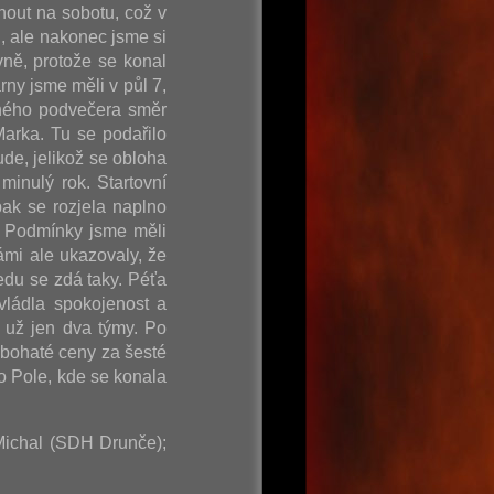
nout na sobotu, což v
, ale nakonec jsme si
vně, protože se konal
rny jsme měli v půl 7,
ečného podvečera směr
arka. Tu se podařilo
de, jelikož se obloha
minulý rok. Startovní
ak se rozjela naplno
. Podmínky jsme měli
ámi ale ukazovaly, že
edu se zdá taky. Péťa
vládla spokojenost a
 už jen dva týmy. Po
 bohaté ceny za šesté
o Pole, kde se konala
 Michal (SDH Drunče);