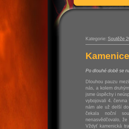
Kategorie:
Soutěže 
Kamenice
Po dlouhé době se ná
Dlouhou pauzu mezi
nás, a kolem druhým,
jsme úspěchy i neúspě
vybojovali 4. červn
nám ale už delší do
čekala noční so
nenasvědčovalo, že 
Vždyť kamenická tra