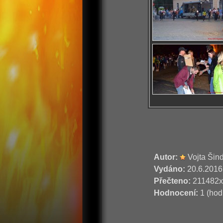
Autor:
Vojta Šin
Vydáno:
20.6.2016
Přečteno:
211482x
Hodnocení:
1 (hod