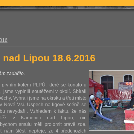
2016
 nad Lipou 18.6.2016
m zadařilo.
 prvním kolem PLPÚ, které se konalo u
 jsme vyplnili soutěžemi v okolí. Sbírali
chy. Vyhráli jsme na okrsku a třetí místo
a v Nové Vsi. Úspech na ligové scéně se
bu nevydařil. Vzhledem k faktu, že nás
utěž v Kamenici nad Lipou, nic
bychom smůlu měli prolomit právě zde.
ť nám štěstí nepřeje, ze 4 předchozích