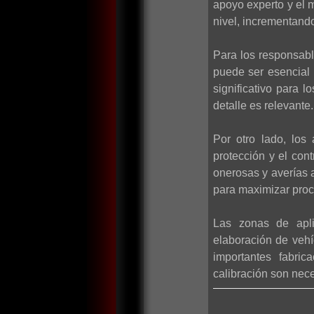
apoyo experto y el m
nivel, incrementando 
Para los responsabl
puede ser esencial 
significativo para
detalle es relevante.
Por otro lado, los
protección y el con
onerosas y averías 
para maximizar proc
Las zonas de apli
elaboración de vehí
importantes fabric
calibración son nece