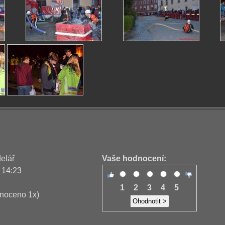
delář
Vaše hodnocení:
 14:23
1
2
3
4
5
noceno 1x)