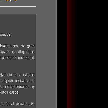
quipos.
sistema son de gran
 aparatos adaptados
amientas industrial,
jar con dispositivos
cualquier mecanismo
zar notablemente las
entos caros.
vicio al usuario. El