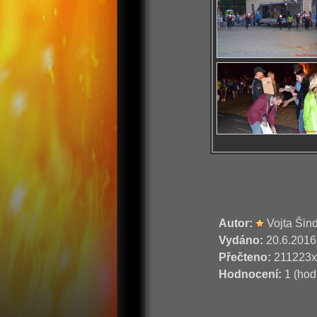
Autor:
Vojta Šin
Vydáno:
20.6.2016
Přečteno:
211223x
Hodnocení:
1 (hod