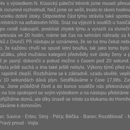
i 4x s výsledkem N. Klasický páteční trénink jsme museli přesu
k rozumné rozhodnutí. Než jsme se sešli, trvalo to skoro hodinu
vcelku dobré útoky. Odpoledne část týmu strávila také sporto
místních na asflatovém hřišti. Sraz na výjezd k soutěži u hasičá
, po cestě nakoupili, posbírali zbytek týmu a vyrazili za slun
artovala ve 20 hodin, máme tak čas na sehnání náhrady za M
uků z Drunčí. Při nástupu je oznámeno, že se na tmu čekat nebu
o, že každou chvílí se spustí letní bouřka, tak jako tomu bylo 
ačátku, před mužskou kategorií předvědly své útoky ženy a p
íl je jasný: dokončit a pokud možno s časem pod 20 sekund
ť byla ještě suchá a tma také ještě nebyla. Výkony týmů před n
u rapidně zlepší. Rozbíháme se k základně, vzadu skvělé, vepř
v 10 sekundách dává plyn. Sestříkáváme v čase 17,98s. Za
a. Jsme průběžně čtvrtí a do konce soutěže nás překonávají
 na lize spokojení se svým výsledkem a na nástupu přebíráme
 přijíždíme domů, ale díky únavě se místo za klukama do Horníh
vydáváme k domovům.
; Savice - Erbis; Stroj - Péťa; Béčka - Baron; Rozdělovač -
Pravý proud - Vojta