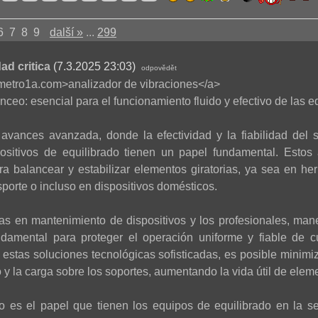
6
7
8
9
další »
...
299
ad critica
(7.3.2025 23:03)
odpovědět
rometro1a.com>analizador de vibraciones</a>
nceo: esencial para el funcionamiento fluido y efectivo de las e
avances avanzada, donde la efectividad y la fiabilidad del 
spositivos de equilibrado tienen un papel fundamental. Estos
a balancear y estabilizar elementos giratorias, ya sea en herr
porte o incluso en dispositivos domésticos.
tas en mantenimiento de dispositivos y los profesionales, mane
damental para proteger el operación uniforme y fiable de 
 estas soluciones tecnológicas sofisticadas, es posible minimi
 y la carga sobre los soportes, aumentando la vida útil de elem
vo es el papel que tienen los equipos de equilibrado en la ser