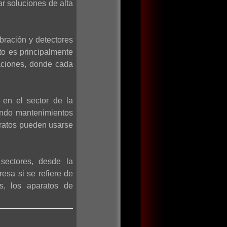
ar soluciones de alta
bración y detectores
to es principalmente
aciones, donde cada
 en el sector de la
iendo mantenimientos
aratos pueden usarse
sectores, desde la
esa si se refiere de
os, los aparatos de