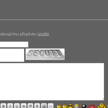
stávajícímu příspěvku (
zrušit
).