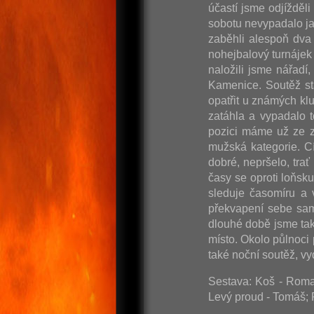
účastí jsme odjížděl
sobotu nevypadalo ja
zaběhli alespoň dva 
nohejbalový turnájek 
naložili jsme nářadí
Kamenice. Soutěž st
opatřit u známých kl
zatáhla a vypadalo t
pozici máme už ze z
mužská kategorie. C
dobré, nepršelo, tra
časy se oproti loňsk
sleduje časomíru a 
překvapení sebe sam
dlouhé době jsme tak
místo. Okolo půlnoci
také noční soutěž, 
Sestava: Koš - Roman
Levý proud - Tomáš; 