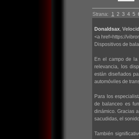
Strana:
1
2
3
4
5
Donaldsax
,
Velocid
<a href=https://vib
Dispositivos de bala
En el campo de la 
relevancia, los di
están diseñados par
automóviles de trans
Para los especialis
de balanceo es fun
dinámico. Gracias a
sacudidas, el sonido
También significati