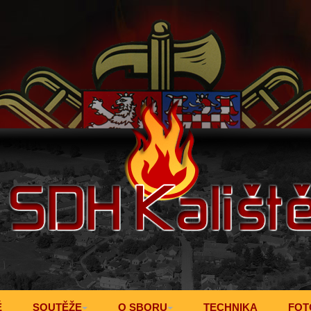
Ě
SOUTĚŽE
O SBORU
TECHNIKA
FOT