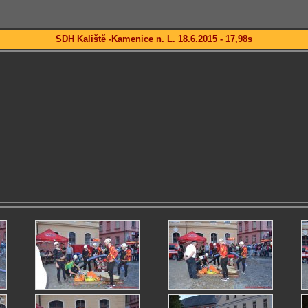
SDH Kaliště -Kamenice n. L. 18.6.2015 - 17,98s