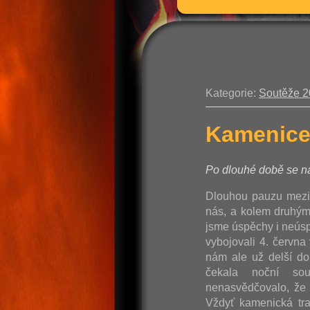
Kategorie:
Soutěže 
Kamenice
Po dlouhé době se ná
Dlouhou pauzu mezi
nás, a kolem druhým,
jsme úspěchy i neúspě
vybojovali 4. červn
nám ale už delší do
čekala noční so
nenasvědčovalo, že 
Vždyť kamenická tra