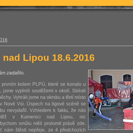
2016
 nad Lipou 18.6.2016
m zadařilo.
 prvním kolem PLPÚ, které se konalo u
 jsme vyplnili soutěžemi v okolí. Sbírali
chy. Vyhráli jsme na okrsku a třetí místo
a v Nové Vsi. Úspech na ligové scéně se
bu nevydařil. Vzhledem k faktu, že nás
utěž v Kamenici nad Lipou, nic
bychom smůlu měli prolomit právě zde.
ť nám štěstí nepřeje, ze 4 předchozích