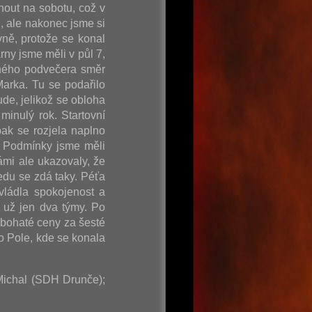
nout na sobotu, což v
, ale nakonec jsme si
vně, protože se konal
rny jsme měli v půl 7,
ečného podvečera směr
arka. Tu se podařilo
de, jelikož se obloha
minulý rok. Startovní
ak se rozjela naplno
. Podmínky jsme měli
ámi ale ukazovaly, že
edu se zdá taky. Péťa
vládla spokojenost a
 už jen dva týmy. Po
 bohaté ceny za šesté
o Pole, kde se konala
 Michal (SDH Drunče);