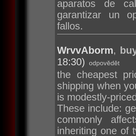
aparatos de cal
garantizar un o
fallos.
WrvvAborm
,
buy
18:30)
odpovědět
the cheapest pri
shipping when y
is modestly-price
These include: g
commonly affec
inheriting one o