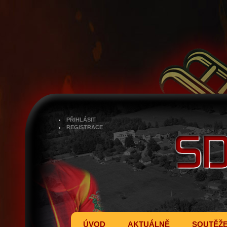
PŘIHLÁSIT
REGISTRACE
ÚVOD
AKTUÁLNĚ
SOUTĚŽ