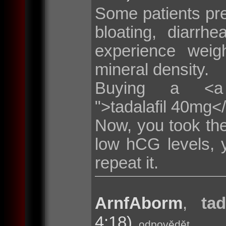
Some patients pr
bloating, diarr
experience weig
mineral density.
Buying a <a hre
">tadalafil 40mg<
Now, you took the
low hCG levels, 
repeat it.
ArnfAborm
,
tad
4:18)
odpovědět