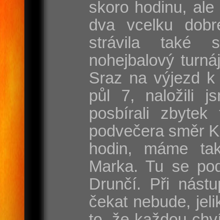
skoro hodinu, ale
dva vcelku dobr
strávila také 
nohejbalový turnáj
Sraz na výjezd k 
půl 7, naložili j
posbírali zbytek
podvečera směr Ka
hodin, máme ta
Marka. Tu se pod
Drunčí. Při nást
čekat nebude, jel
to, že každou chví