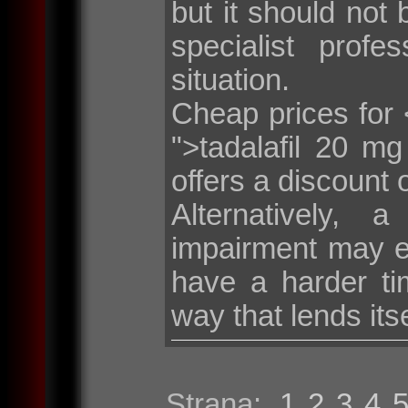
but it should not 
specialist profe
situation.
Cheap prices for <
">tadalafil 20 m
offers a discount 
Alternatively, 
impairment may e
have a harder tim
way that lends its
Strana:
1
2
3
4