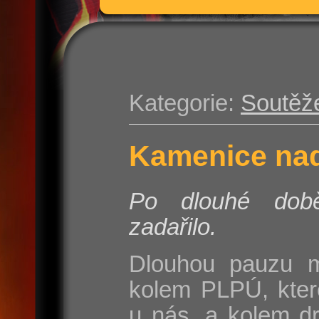
Kategorie:
Soutěž
Kamenice nad
Po dlouhé do
zadařilo.
Dlouhou pauzu m
kolem PLPÚ, kter
u nás, a kolem d