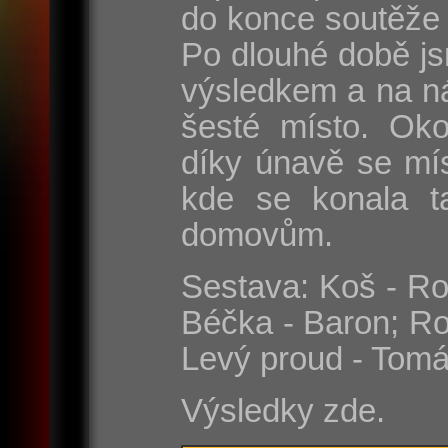
do konce soutěže 
Po dlouhé době js
výsledkem a na n
šesté místo. Oko
díky únavě se mí
kde se konala t
domovům.
Sestava: Koš - Rom
Béčka - Baron; Ro
Levý proud - Tomá
Výsledky zde.