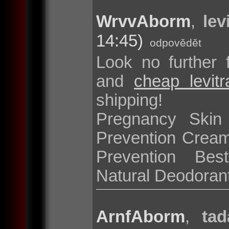
WrvvAborm
,
lev
14:45)
odpovědět
Look no further 
and
cheap levit
shipping!
Pregnancy Skin
Prevention Cream
Prevention Bes
Natural Deodoran
ArnfAborm
,
tad