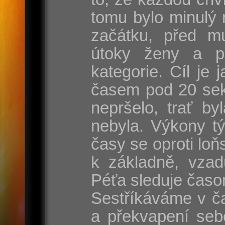
tomu bylo minulý 
začátku, před mu
útoky ženy a p
kategorie. Cíl je
časem pod 20 sek
nepršelo, trať by
nebyla. Výkony t
časy se oproti lo
k základně, vzad
Péťa sleduje časo
Sestříkáváme v ča
a překvapení seb