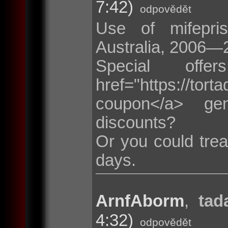
7:42)
odpovědět
Use of mifepris
Australia, 2006—
Special of
href="https://t
coupon</a> ge
discounts?
Or you could trea
days.
ArnfAborm
,
tad
4:32)
odpovědět