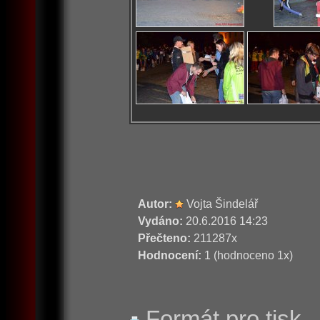
Autor:
Vojta Šindelář
Vydáno:
20.6.2016 14:23
Přečteno:
211287x
Hodnocení:
1 (hodnoceno 1x)
Formát pro tisk