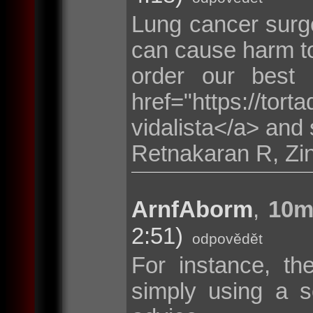
Lung cancer surge
can cause harm to
order our best
href="https://tor
vidalista</a> and 
Retnakaran R, Zi
ArnfAborm
,
10m
2:51)
odpovědět
For instance, th
simply using a s