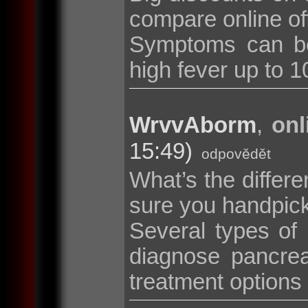
compare online of
Symptoms can be
high fever up to 10
WrvvAborm
,
onl
15:49)
odpovědět
What’s the diffe
sure you handpic
Several types of
diagnose pancrea
treatment options i