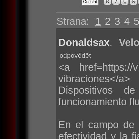
Strana:
1
2
3
4
Donaldsax
,
Velo
odpovědět
<a href=https://
vibraciones</a>
Dispositivos d
funcionamiento flu
En el campo de 
efectividad y la f