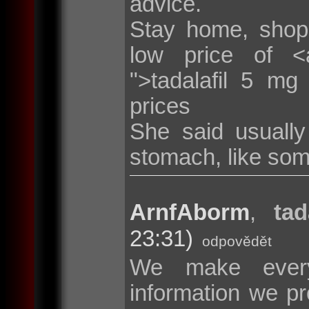
advice.
Stay home, shop
low price of <a 
">tadalafil 5 mg
prices
She said usuall
stomach, like som
ArnfAborm
,
tad
23:31)
odpovědět
We make every
information we pr