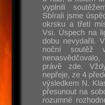
vyplnili soutěže
Sbírali jsme úspě
okrsku a třetí mí
Vsi. Úspech na l
dobu nevydařil. 
noční soutěž 
nenasvědčovalo, 
právě zde. Vžd
nepřeje, ze 4 před
výsledkem N. Klas
přesunout na sobo
rozumné rozhodnut