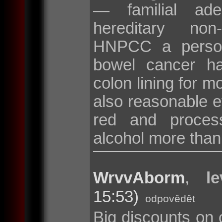
— familial ad
hereditary non
HNPCC a persona
bowel cancer hav
colon lining for m
also reasonable ev
red and proces
alcohol more than
WrvvAborm
,
l
15:53)
odpovědět
Big discounts on 