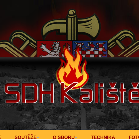
Ě
SOUTĚŽE
O SBORU
TECHNIKA
FOT