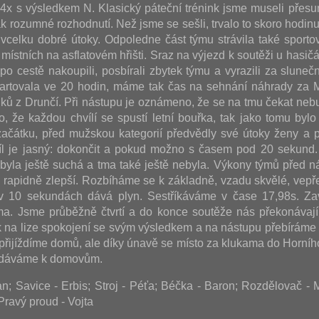
i 4x s výsledkem N. Klasický páteční trénink jsme museli přesu
k rozumné rozhodnutí. Než jsme se sešli, trvalo to skoro hodinu
vcelku dobré útoky. Odpoledne část týmu strávila také sporto
místních na asflatovém hřišti. Sraz na výjezd k soutěži u hasičá
, po cestě nakoupili, posbírali zbytek týmu a vyrazili za slun
artovala ve 20 hodin, máme tak čas na sehnání náhrady za M
uků z Drunčí. Při nástupu je oznámeno, že se na tmu čekat nebu
o, že každou chvílí se spustí letní bouřka, tak jako tomu bylo 
ačátku, před mužskou kategorií předvědly své útoky ženy a p
íl je jasný: dokončit a pokud možno s časem pod 20 sekund
ť byla ještě suchá a tma také ještě nebyla. Výkony týmů před n
u rapidně zlepší. Rozbíháme se k základně, vzadu skvělé, vepř
v 10 sekundách dává plyn. Sestříkáváme v čase 17,98s. Za
a. Jsme průběžně čtvrtí a do konce soutěže nás překonávají
 na lize spokojení se svým výsledkem a na nástupu přebíráme
 přijíždíme domů, ale díky únavě se místo za klukama do Horníh
vydáváme k domovům.
; Savice - Erbis; Stroj - Péťa; Béčka - Baron; Rozdělovač -
Pravý proud - Vojta