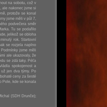
nout na sobotu, což v
, ale nakonec jsme si
vně, protože se konal
rny jsme měli v půl 7,
ečného podvečera směr
arka. Tu se podařilo
de, jelikož se obloha
minulý rok. Startovní
ak se rozjela naplno
. Podmínky jsme měli
ámi ale ukazovaly, že
edu se zdá taky. Péťa
vládla spokojenost a
 už jen dva týmy. Po
 bohaté ceny za šesté
o Pole, kde se konala
 Michal (SDH Drunče);