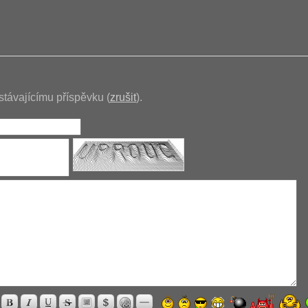
stávajícímu příspěvku (
zrušit
).