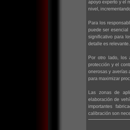
apoyo experto y el m
nivel, incrementando 
Para los responsabl
puede ser esencial 
significativo para
detalle es relevante.
Por otro lado, los
protección y el con
onerosas y averías 
para maximizar proc
Las zonas de apli
elaboración de vehí
importantes fabric
calibración son nece