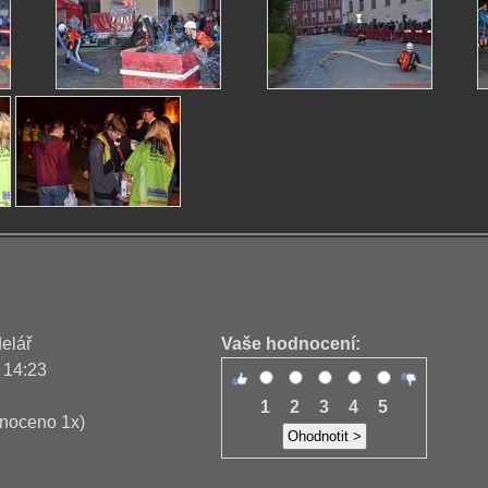
delář
Vaše hodnocení:
 14:23
1
2
3
4
5
noceno 1x)