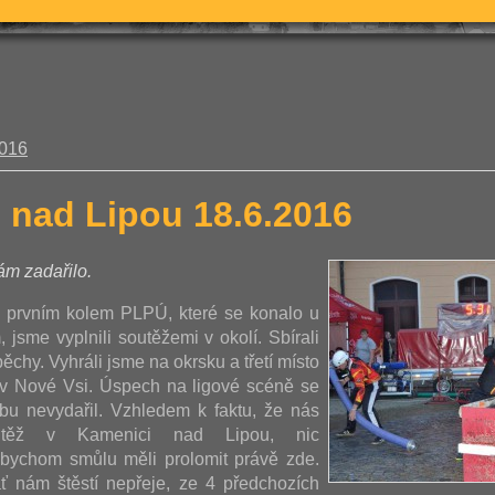
2016
 nad Lipou 18.6.2016
m zadařilo.
 prvním kolem PLPÚ, které se konalo u
 jsme vyplnili soutěžemi v okolí. Sbírali
chy. Vyhráli jsme na okrsku a třetí místo
a v Nové Vsi. Úspech na ligové scéně se
bu nevydařil. Vzhledem k faktu, že nás
utěž v Kamenici nad Lipou, nic
bychom smůlu měli prolomit právě zde.
ť nám štěstí nepřeje, ze 4 předchozích