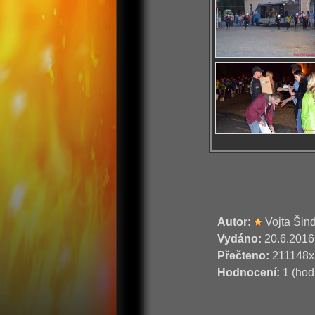
Autor:
Vojta Šin
Vydáno:
20.6.2016
Přečteno:
211148x
Hodnocení:
1 (hod