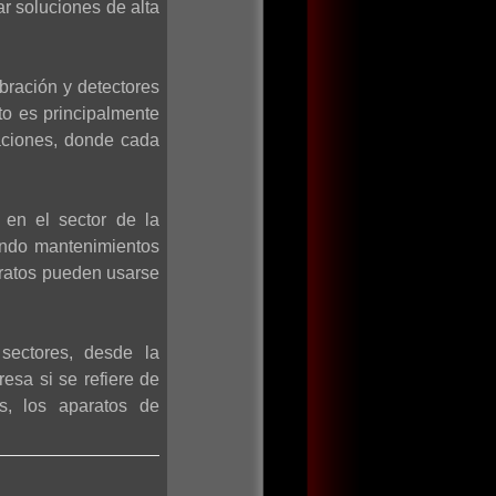
ar soluciones de alta
bración y detectores
to es principalmente
aciones, donde cada
 en el sector de la
iendo mantenimientos
aratos pueden usarse
sectores, desde la
esa si se refiere de
os, los aparatos de