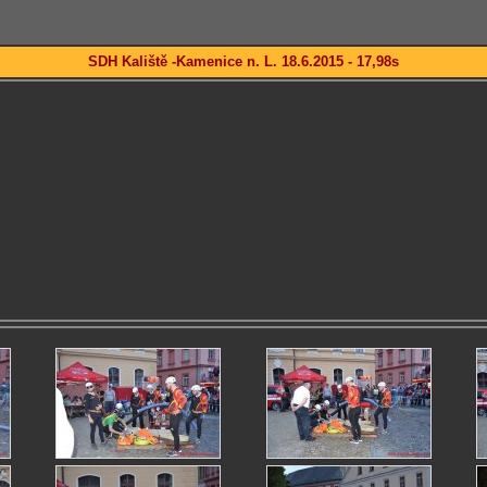
SDH Kaliště -Kamenice n. L. 18.6.2015 - 17,98s