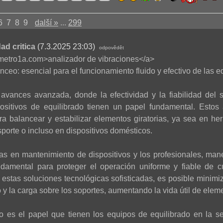
6
7
8
9
další »
...
299
ad critica
(7.3.2025 23:03)
odpovědět
rometro1a.com>analizador de vibraciones</a>
nceo: esencial para el funcionamiento fluido y efectivo de las e
avances avanzada, donde la efectividad y la fiabilidad del 
spositivos de equilibrado tienen un papel fundamental. Estos
a balancear y estabilizar elementos giratorias, ya sea en herr
porte o incluso en dispositivos domésticos.
tas en mantenimiento de dispositivos y los profesionales, mane
damental para proteger el operación uniforme y fiable de 
 estas soluciones tecnológicas sofisticadas, es posible minimi
 y la carga sobre los soportes, aumentando la vida útil de elem
vo es el papel que tienen los equipos de equilibrado en la ser