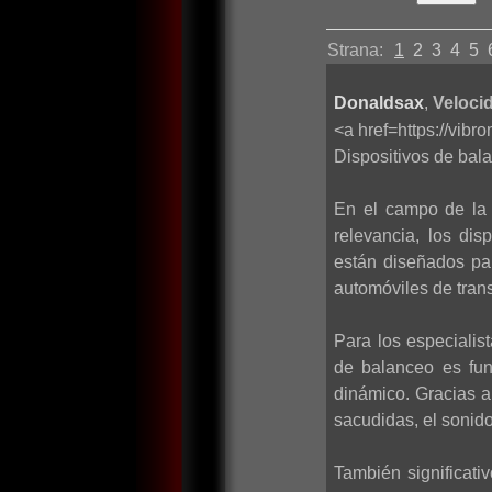
Strana:
1
2
3
4
5
Donaldsax
,
Velocid
<a href=https://vib
Dispositivos de bala
En el campo de la 
relevancia, los di
están diseñados par
automóviles de trans
Para los especialis
de balanceo es fun
dinámico. Gracias a
sacudidas, el sonido
También significati