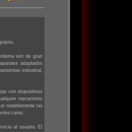
quipos.
sistema son de gran
 aparatos adaptados
amientas industrial,
jar con dispositivos
cualquier mecanismo
zar notablemente las
entos caros.
vicio al usuario. El