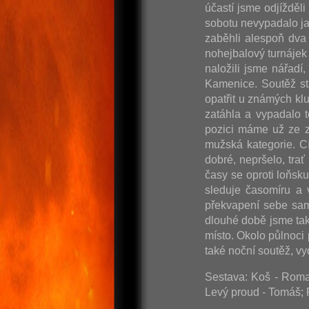
účastí jsme odjížděl
sobotu nevypadalo ja
zaběhli alespoň dva 
nohejbalový turnájek 
naložili jsme nářadí
Kamenice. Soutěž st
opatřit u známých kl
zatáhla a vypadalo t
pozici máme už ze z
mužská kategorie. C
dobré, nepršelo, tra
časy se oproti loňsk
sleduje časomíru a 
překvapení sebe sam
dlouhé době jsme tak
místo. Okolo půlnoci
také noční soutěž, 
Sestava: Koš - Roman
Levý proud - Tomáš; 