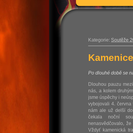
Kategorie:
Soutěže 
Kamenice
Po dlouhé době se ná
Dlouhou pauzu mezi
nás, a kolem druhým,
jsme úspěchy i neúspě
vybojovali 4. červn
nám ale už delší do
čekala noční so
nenasvědčovalo, že 
Vždyť kamenická tra