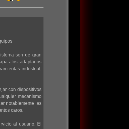
quipos.
sistema son de gran
 aparatos adaptados
amientas industrial,
jar con dispositivos
cualquier mecanismo
zar notablemente las
entos caros.
vicio al usuario. El