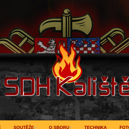
Ě
SOUTĚŽE
O SBORU
TECHNIKA
FOT