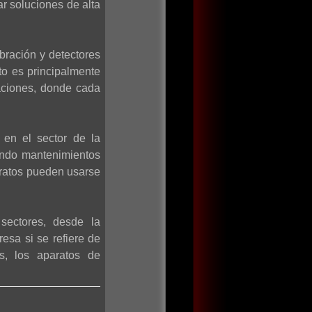
ar soluciones de alta
bración y detectores
to es principalmente
aciones, donde cada
 en el sector de la
iendo mantenimientos
aratos pueden usarse
sectores, desde la
esa si se refiere de
os, los aparatos de