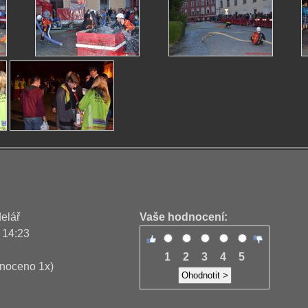
delář
Vaše hodnocení:
 14:23
1
2
3
4
5
noceno 1x)