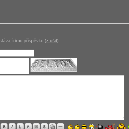
stávajícímu příspěvku (
zrušit
).