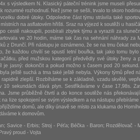
i 4x s výsledkem N. Klasický páteční trénink jsme museli přesu
k rozumné rozhodnutí. Než jsme se sešli, trvalo to skoro hodinu
vcelku dobré útoky. Odpoledne část týmu strávila také sporto
místních na asflatovém hřišti. Sraz na výjezd k soutěži u hasičá
, po cestě nakoupili, posbírali zbytek týmu a vyrazili za slun
artovala ve 20 hodin, máme tak čas na sehnání náhrady za M
uků z Drunčí. Při nástupu je oznámeno, že se na tmu čekat nebu
o, že každou chvílí se spustí letní bouřka, tak jako tomu bylo 
ačátku, před mužskou kategorií předvědly své útoky ženy a p
íl je jasný: dokončit a pokud možno s časem pod 20 sekund
ť byla ještě suchá a tma také ještě nebyla. Výkony týmů před n
u rapidně zlepší. Rozbíháme se k základně, vzadu skvělé, vepř
v 10 sekundách dává plyn. Sestříkáváme v čase 17,98s. Za
a. Jsme průběžně čtvrtí a do konce soutěže nás překonávají
 na lize spokojení se svým výsledkem a na nástupu přebíráme
 přijíždíme domů, ale díky únavě se místo za klukama do Horníh
vydáváme k domovům.
; Savice - Erbis; Stroj - Péťa; Béčka - Baron; Rozdělovač -
Pravý proud - Vojta