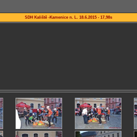
SDH Kaliště -Kamenice n. L. 18.6.2015 - 17,98s