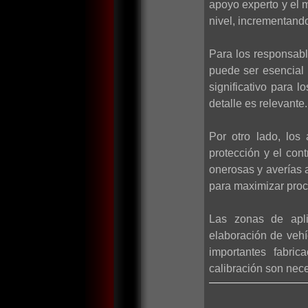
apoyo experto y el m
nivel, incrementando 
Para los responsabl
puede ser esencial 
significativo para
detalle es relevante.
Por otro lado, los
protección y el con
onerosas y averías 
para maximizar proc
Las zonas de apli
elaboración de vehí
importantes fabric
calibración son nece