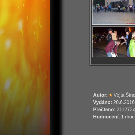
Autor:
Vojta Šin
Vydáno:
20.6.2016
Přečteno:
211273x
Hodnocení:
1 (hod