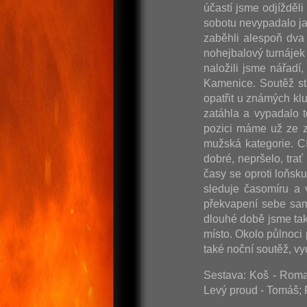
účastí jsme odjížděl
sobotu nevypadalo ja
zaběhli alespoň dva 
nohejbalový turnájek 
naložili jsme nářadí
Kamenice. Soutěž st
opatřit u známých kl
zatáhla a vypadalo t
pozici máme už ze z
mužská kategorie. C
dobré, nepršelo, tra
časy se oproti loňsk
sleduje časomíru a 
překvapení sebe sam
dlouhé době jsme tak
místo. Okolo půlnoci
také noční soutěž, 
Sestava: Koš - Roman
Levý proud - Tomáš; 