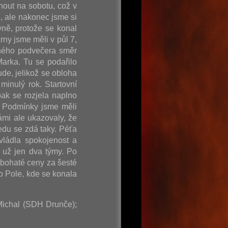
nout na sobotu, což v
, ale nakonec jsme si
vně, protože se konal
rny jsme měli v půl 7,
ečného podvečera směr
arka. Tu se podařilo
de, jelikož se obloha
minulý rok. Startovní
ak se rozjela naplno
. Podmínky jsme měli
ámi ale ukazovaly, že
edu se zdá taky. Péťa
vládla spokojenost a
 už jen dva týmy. Po
 bohaté ceny za šesté
o Pole, kde se konala
 Michal (SDH Drunče);