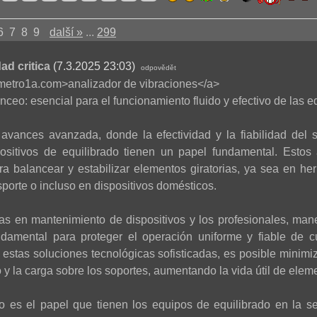
6
7
8
9
další »
...
299
ad critica
(7.3.2025 23:03)
odpovědět
rometro1a.com>analizador de vibraciones</a>
nceo: esencial para el funcionamiento fluido y efectivo de las e
avances avanzada, donde la efectividad y la fiabilidad del 
spositivos de equilibrado tienen un papel fundamental. Estos
a balancear y estabilizar elementos giratorias, ya sea en herr
porte o incluso en dispositivos domésticos.
tas en mantenimiento de dispositivos y los profesionales, mane
damental para proteger el operación uniforme y fiable de 
 estas soluciones tecnológicas sofisticadas, es posible minimi
 y la carga sobre los soportes, aumentando la vida útil de elem
vo es el papel que tienen los equipos de equilibrado en la ser