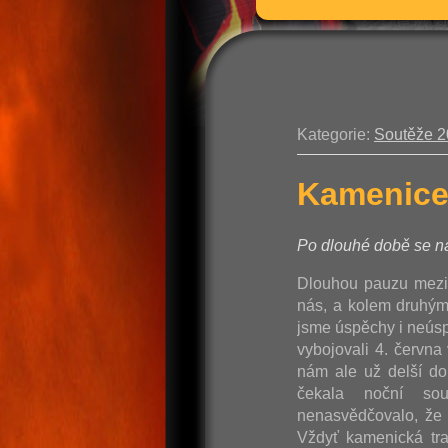
Kategorie:
Soutěže 
Kamenice
Po dlouhé době se ná
Dlouhou pauzu mezi
nás, a kolem druhým,
jsme úspěchy i neúspě
vybojovali 4. červn
nám ale už delší do
čekala noční so
nenasvědčovalo, že 
Vždyť kamenická tra