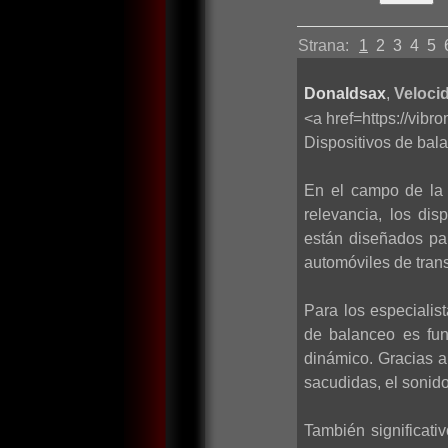
Strana:
1
2
3
4
5
Donaldsax
,
Velocid
<a href=https://vib
Dispositivos de bala
En el campo de la 
relevancia, los di
están diseñados par
automóviles de trans
Para los especialis
de balanceo es fun
dinámico. Gracias a
sacudidas, el sonido
También significati