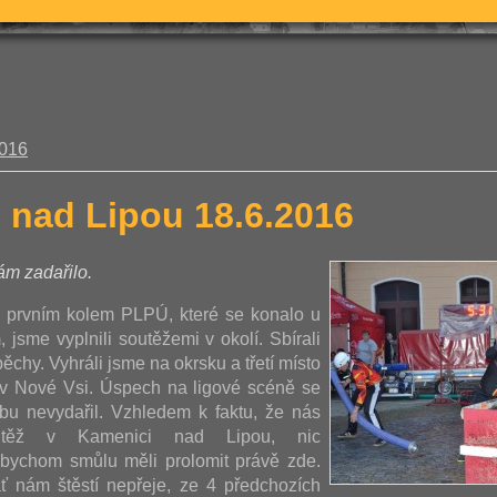
2016
 nad Lipou 18.6.2016
m zadařilo.
 prvním kolem PLPÚ, které se konalo u
 jsme vyplnili soutěžemi v okolí. Sbírali
chy. Vyhráli jsme na okrsku a třetí místo
a v Nové Vsi. Úspech na ligové scéně se
bu nevydařil. Vzhledem k faktu, že nás
utěž v Kamenici nad Lipou, nic
bychom smůlu měli prolomit právě zde.
ť nám štěstí nepřeje, ze 4 předchozích