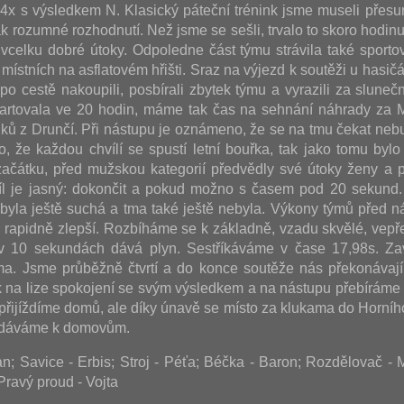
i 4x s výsledkem N. Klasický páteční trénink jsme museli přesu
k rozumné rozhodnutí. Než jsme se sešli, trvalo to skoro hodinu
vcelku dobré útoky. Odpoledne část týmu strávila také sporto
místních na asflatovém hřišti. Sraz na výjezd k soutěži u hasičá
, po cestě nakoupili, posbírali zbytek týmu a vyrazili za slun
artovala ve 20 hodin, máme tak čas na sehnání náhrady za M
uků z Drunčí. Při nástupu je oznámeno, že se na tmu čekat nebu
o, že každou chvílí se spustí letní bouřka, tak jako tomu bylo 
ačátku, před mužskou kategorií předvědly své útoky ženy a p
íl je jasný: dokončit a pokud možno s časem pod 20 sekund
ť byla ještě suchá a tma také ještě nebyla. Výkony týmů před n
u rapidně zlepší. Rozbíháme se k základně, vzadu skvělé, vepř
v 10 sekundách dává plyn. Sestříkáváme v čase 17,98s. Za
a. Jsme průběžně čtvrtí a do konce soutěže nás překonávají
 na lize spokojení se svým výsledkem a na nástupu přebíráme
 přijíždíme domů, ale díky únavě se místo za klukama do Horníh
vydáváme k domovům.
; Savice - Erbis; Stroj - Péťa; Béčka - Baron; Rozdělovač -
Pravý proud - Vojta