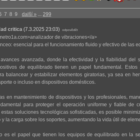
6
7
8
9
další »
...
299
ad critica
(7.3.2025 23:03)
odpovědět
rometro1a.com>analizador de vibraciones</a>
nceo: esencial para el funcionamiento fluido y efectivo de las e
avances avanzada, donde la efectividad y la fiabilidad del 
spositivos de equilibrado tienen un papel fundamental. Estos
a balancear y estabilizar elementos giratorias, ya sea en herr
porte o incluso en dispositivos domésticos.
tas en mantenimiento de dispositivos y los profesionales, mane
damental para proteger el operación uniforme y fiable de 
 estas soluciones tecnológicas sofisticadas, es posible minimi
 y la carga sobre los soportes, aumentando la vida útil de elem
vo es el papel que tienen los equipos de equilibrado en la ser