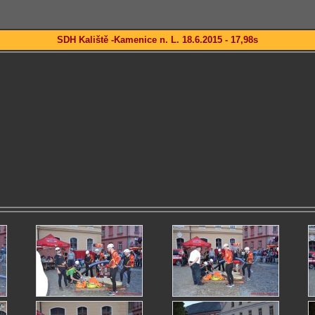
SDH Kaliště -Kamenice n. L. 18.6.2015 - 17,98s