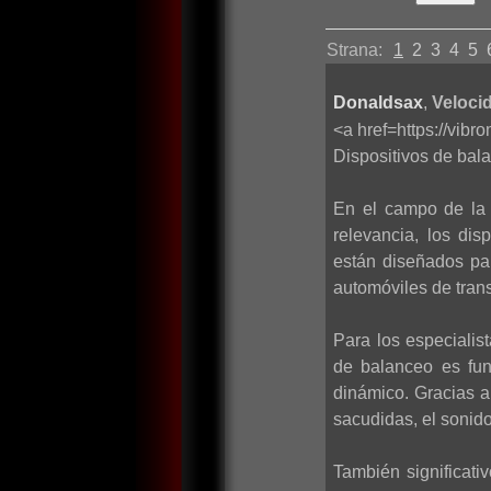
Strana:
1
2
3
4
5
Donaldsax
,
Velocid
<a href=https://vib
Dispositivos de bala
En el campo de la 
relevancia, los di
están diseñados par
automóviles de trans
Para los especialis
de balanceo es fun
dinámico. Gracias a
sacudidas, el sonido
También significati