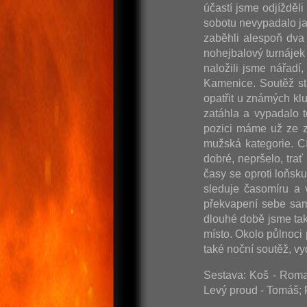
účastí jsme odjížděl
sobotu nevypadalo ja
zaběhli alespoň dva 
nohejbalový turnájek 
naložili jsme nářadí
Kamenice. Soutěž st
opatřit u známých kl
zatáhla a vypadalo t
pozici máme už ze z
mužská kategorie. C
dobré, nepršelo, tra
časy se oproti loňsk
sleduje časomíru a 
překvapení sebe sam
dlouhé době jsme tak
místo. Okolo půlnoci
také noční soutěž, 
Sestava: Koš - Roman
Levý proud - Tomáš; 