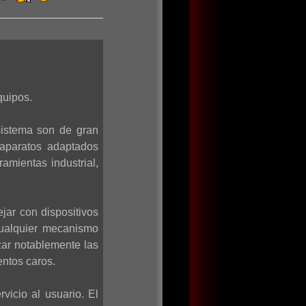
quipos.
sistema son de gran
 aparatos adaptados
amientas industrial,
jar con dispositivos
cualquier mecanismo
zar notablemente las
entos caros.
vicio al usuario. El