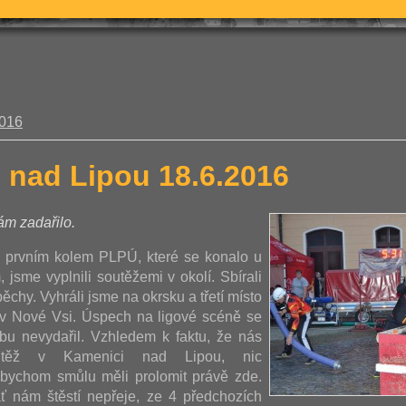
2016
 nad Lipou 18.6.2016
m zadařilo.
 prvním kolem PLPÚ, které se konalo u
 jsme vyplnili soutěžemi v okolí. Sbírali
chy. Vyhráli jsme na okrsku a třetí místo
a v Nové Vsi. Úspech na ligové scéně se
bu nevydařil. Vzhledem k faktu, že nás
utěž v Kamenici nad Lipou, nic
bychom smůlu měli prolomit právě zde.
ť nám štěstí nepřeje, ze 4 předchozích