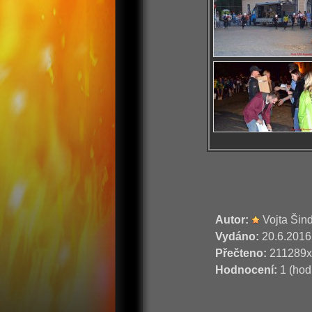
Autor:
Vojta Šin
Vydáno:
20.6.2016
Přečteno:
211289x
Hodnocení:
1 (hod