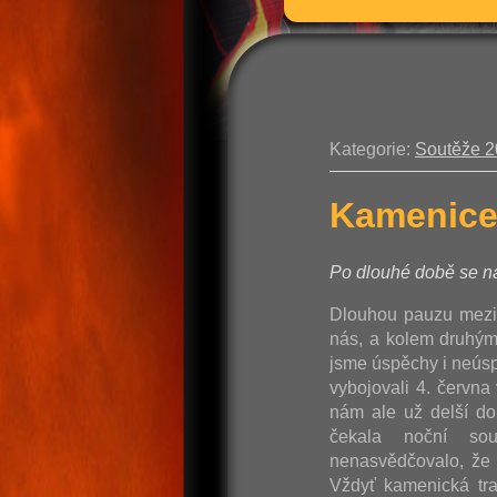
Kategorie:
Soutěže 
Kamenice
Po dlouhé době se ná
Dlouhou pauzu mezi
nás, a kolem druhým,
jsme úspěchy i neúspě
vybojovali 4. červn
nám ale už delší do
čekala noční so
nenasvědčovalo, že 
Vždyť kamenická tra