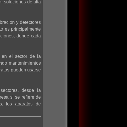
ar soluciones de alta
bración y detectores
to es principalmente
aciones, donde cada
 en el sector de la
iendo mantenimientos
aratos pueden usarse
sectores, desde la
esa si se refiere de
os, los aparatos de