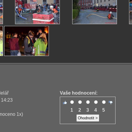
delář
Vaše hodnocení:
 14:23
1
2
3
4
5
noceno 1x)