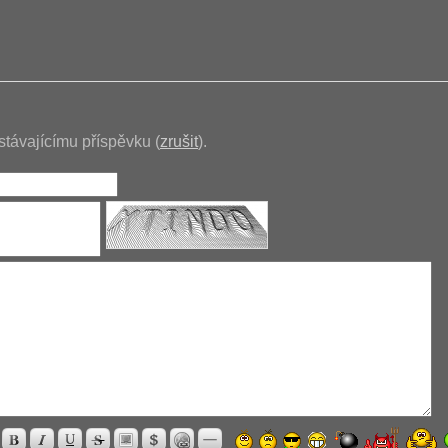
stávajícímu příspěvku (
zrušit
).