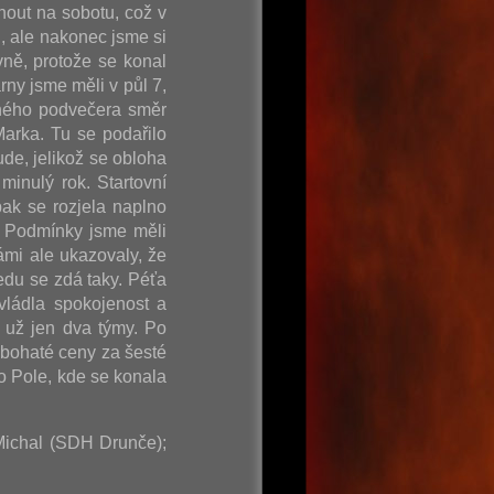
nout na sobotu, což v
, ale nakonec jsme si
vně, protože se konal
rny jsme měli v půl 7,
ečného podvečera směr
arka. Tu se podařilo
de, jelikož se obloha
minulý rok. Startovní
ak se rozjela naplno
. Podmínky jsme měli
ámi ale ukazovaly, že
edu se zdá taky. Péťa
vládla spokojenost a
 už jen dva týmy. Po
 bohaté ceny za šesté
o Pole, kde se konala
 Michal (SDH Drunče);