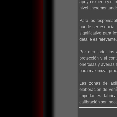
apoyo experto y el m
nivel, incrementando 
Para los responsabl
puede ser esencial 
significativo para
detalle es relevante.
Por otro lado, los
protección y el con
onerosas y averías 
para maximizar proc
Las zonas de apli
elaboración de vehí
importantes fabric
calibración son nece