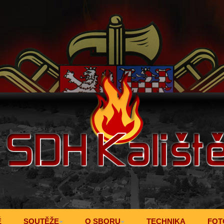
Ě
SOUTĚŽE
O SBORU
TECHNIKA
FOT