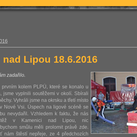
2016
 nad Lipou 18.6.2016
m zadařilo.
 prvním kolem PLPÚ, které se konalo u
 jsme vyplnili soutěžemi v okolí. Sbírali
chy. Vyhráli jsme na okrsku a třetí místo
a v Nové Vsi. Úspech na ligové scéně se
bu nevydařil. Vzhledem k faktu, že nás
utěž v Kamenici nad Lipou, nic
bychom smůlu měli prolomit právě zde.
ť nám štěstí nepřeje, ze 4 předchozích