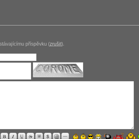
stávajícímu příspěvku (
zrušit
).