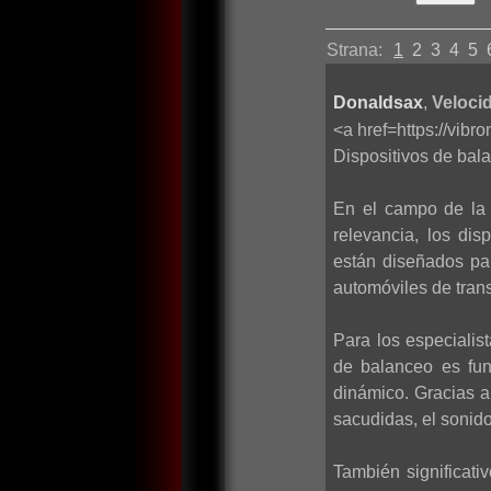
Strana:
1
2
3
4
5
Donaldsax
,
Velocid
<a href=https://vib
Dispositivos de bala
En el campo de la 
relevancia, los di
están diseñados par
automóviles de trans
Para los especialis
de balanceo es fun
dinámico. Gracias a
sacudidas, el sonido
También significati