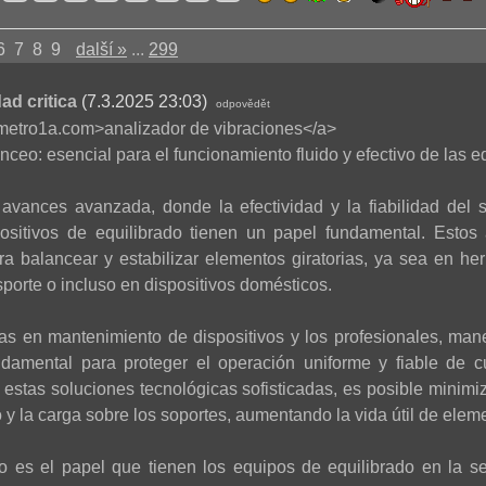
6
7
8
9
další »
...
299
ad critica
(7.3.2025 23:03)
odpovědět
rometro1a.com>analizador de vibraciones</a>
nceo: esencial para el funcionamiento fluido y efectivo de las e
avances avanzada, donde la efectividad y la fiabilidad del 
spositivos de equilibrado tienen un papel fundamental. Estos
a balancear y estabilizar elementos giratorias, ya sea en herr
porte o incluso en dispositivos domésticos.
tas en mantenimiento de dispositivos y los profesionales, mane
damental para proteger el operación uniforme y fiable de 
 estas soluciones tecnológicas sofisticadas, es posible minimi
 y la carga sobre los soportes, aumentando la vida útil de elem
vo es el papel que tienen los equipos de equilibrado en la ser