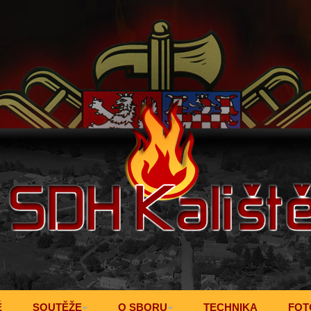
Ě
SOUTĚŽE
O SBORU
TECHNIKA
FOT