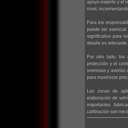
apoyo experto y el m
nivel, incrementando 
Para los responsabl
puede ser esencial 
significativo para
detalle es relevante.
Por otro lado, los
protección y el con
onerosas y averías 
para maximizar proc
Las zonas de apli
elaboración de vehí
importantes fabric
calibración son nece