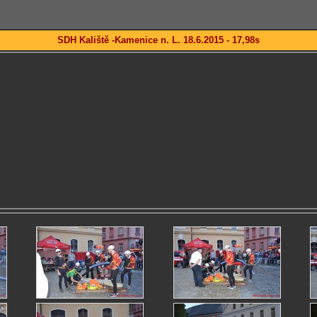
SDH Kaliště -Kamenice n. L. 18.6.2015 - 17,98s