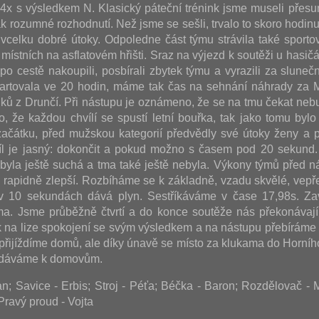
i 4x s výsledkem N. Klasický páteční trénink jsme museli přesu
k rozumné rozhodnutí. Než jsme se sešli, trvalo to skoro hodinu
vcelku dobré útoky. Odpoledne část týmu strávila také sporto
místních na asflatovém hřišti. Sraz na výjezd k soutěži u hasičá
, po cestě nakoupili, posbírali zbytek týmu a vyrazili za slun
artovala ve 20 hodin, máme tak čas na sehnání náhrady za M
uků z Drunčí. Při nástupu je oznámeno, že se na tmu čekat nebu
o, že každou chvílí se spustí letní bouřka, tak jako tomu bylo 
ačátku, před mužskou kategorií předvědly své útoky ženy a p
íl je jasný: dokončit a pokud možno s časem pod 20 sekund
ť byla ještě suchá a tma také ještě nebyla. Výkony týmů před n
u rapidně zlepší. Rozbíháme se k základně, vzadu skvělé, vepř
v 10 sekundách dává plyn. Sestříkáváme v čase 17,98s. Za
a. Jsme průběžně čtvrtí a do konce soutěže nás překonávají
 na lize spokojení se svým výsledkem a na nástupu přebíráme
 přijíždíme domů, ale díky únavě se místo za klukama do Horníh
vydáváme k domovům.
; Savice - Erbis; Stroj - Péťa; Béčka - Baron; Rozdělovač -
Pravý proud - Vojta