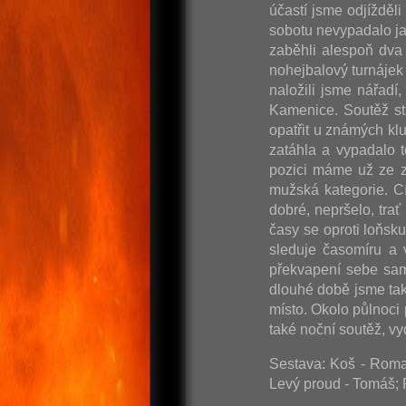
účastí jsme odjížděl
sobotu nevypadalo ja
zaběhli alespoň dva 
nohejbalový turnájek 
naložili jsme nářadí
Kamenice. Soutěž st
opatřit u známých kl
zatáhla a vypadalo t
pozici máme už ze z
mužská kategorie. C
dobré, nepršelo, tra
časy se oproti loňsk
sleduje časomíru a 
překvapení sebe sam
dlouhé době jsme tak
místo. Okolo půlnoci
také noční soutěž, 
Sestava: Koš - Roman
Levý proud - Tomáš; 