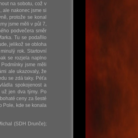
nout na sobotu, což v
, ale nakonec jsme si
vně, protože se konal
rny jsme měli v půl 7,
ečného podvečera směr
arka. Tu se podařilo
de, jelikož se obloha
minulý rok. Startovní
ak se rozjela naplno
. Podmínky jsme měli
ámi ale ukazovaly, že
edu se zdá taky. Péťa
vládla spokojenost a
 už jen dva týmy. Po
 bohaté ceny za šesté
o Pole, kde se konala
 Michal (SDH Drunče);