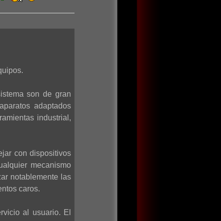
quipos.
sistema son de gran
 aparatos adaptados
amientas industrial,
jar con dispositivos
cualquier mecanismo
zar notablemente las
entos caros.
vicio al usuario. El