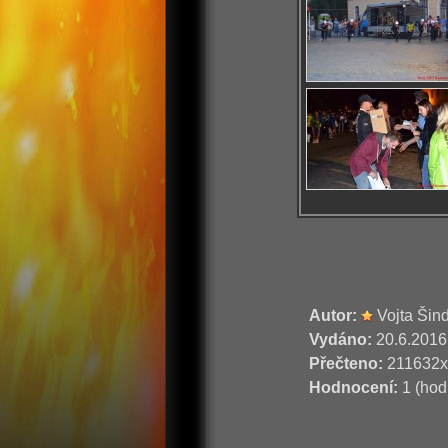
Autor:
Vojta Šin
Vydáno:
20.6.2016
Přečteno:
211632x
Hodnocení:
1 (hod