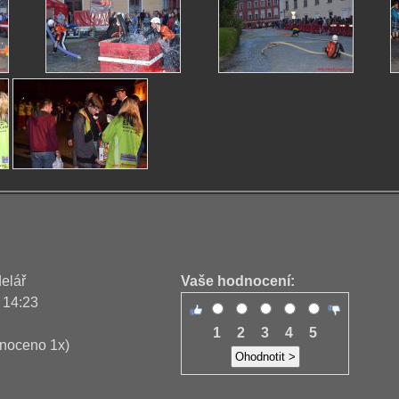
delář
Vaše hodnocení:
 14:23
1
2
3
4
5
noceno 1x)