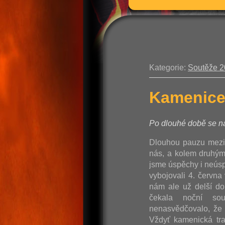
Kategorie:
Soutěže 
Kamenice
Po dlouhé době se ná
Dlouhou pauzu mezi
nás, a kolem druhým,
jsme úspěchy i neúspě
vybojovali 4. červn
nám ale už delší do
čekala noční so
nenasvědčovalo, že 
Vždyť kamenická tra