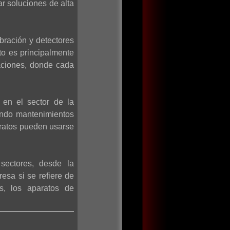
ar soluciones de alta
bración y detectores
to es principalmente
aciones, donde cada
 en el sector de la
iendo mantenimientos
aratos pueden usarse
sectores, desde la
esa si se refiere de
os, los aparatos de