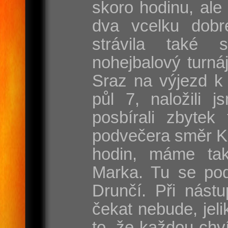
skoro hodinu, ale
dva vcelku dobr
strávila také 
nohejbalový turnáj
Sraz na výjezd k 
půl 7, naložili j
posbírali zbytek
podvečera směr Ka
hodin, máme ta
Marka. Tu se pod
Drunčí. Při nást
čekat nebude, jel
to, že každou chví