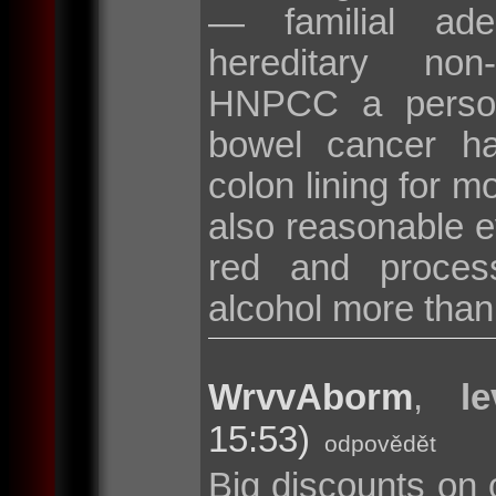
— familial ad
hereditary non
HNPCC a persona
bowel cancer hav
colon lining for m
also reasonable ev
red and proces
alcohol more than
WrvvAborm
,
l
15:53)
odpovědět
Big discounts on 