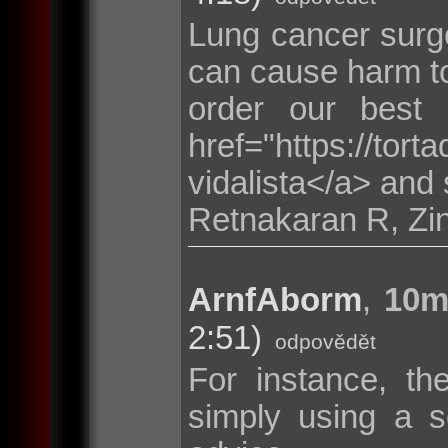
Lung cancer surge
can cause harm to
order our best
href="https://tor
vidalista</a> and 
Retnakaran R, Zi
ArnfAborm
,
10m
2:51)
odpovědět
For instance, th
simply using a s