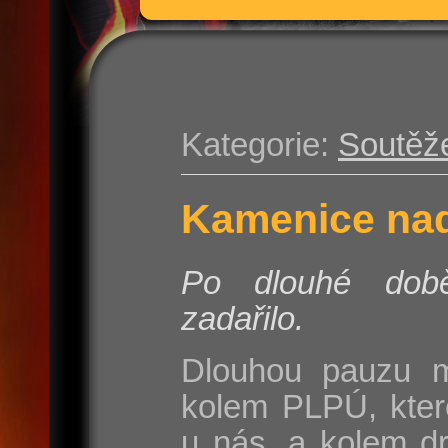
Kategorie:
Soutěž
Kamenice nad
Po dlouhé do
zadařilo.
Dlouhou pauzu m
kolem PLPÚ, kter
u nás, a kolem d