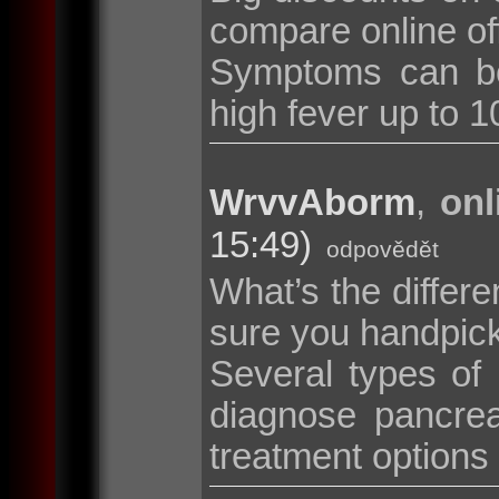
compare online of
Symptoms can be
high fever up to 10
WrvvAborm
,
onl
15:49)
odpovědět
What’s the diffe
sure you handpic
Several types of
diagnose pancrea
treatment options i