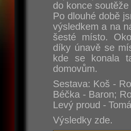
do konce soutěže 
Po dlouhé době js
výsledkem a na n
šesté místo. Oko
díky únavě se mí
kde se konala t
domovům.
Sestava: Koš - Rom
Béčka - Baron; Ro
Levý proud - Tomá
Výsledky zde.