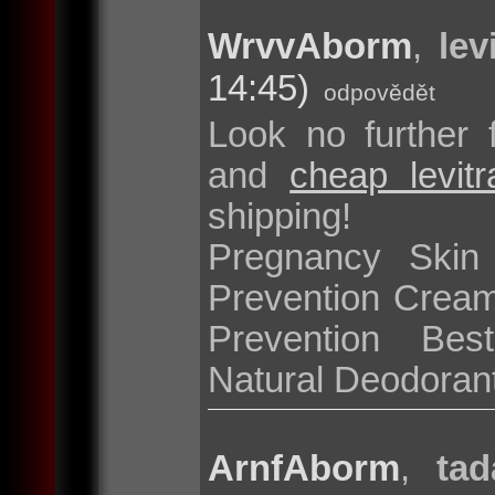
WrvvAborm
,
lev
14:45)
odpovědět
Look no further 
and
cheap levit
shipping!
Pregnancy Skin
Prevention Cream
Prevention Bes
Natural Deodoran
ArnfAborm
,
tad