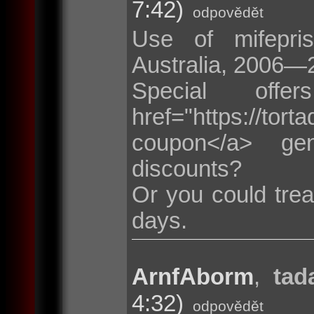
7:42)
odpovědět
Use of mifepris
Australia, 2006—
Special of
href="https://t
coupon</a> ge
discounts?
Or you could trea
days.
ArnfAborm
,
tad
4:32)
odpovědět