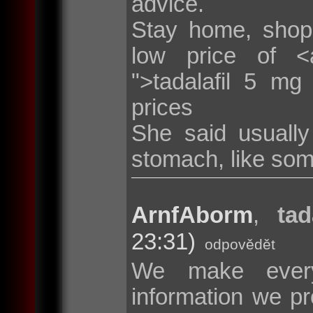
advice.
Stay home, shop
low price of <a 
">tadalafil 5 mg
prices
She said usuall
stomach, like som
ArnfAborm
,
tad
23:31)
odpovědět
We make every
information we pr