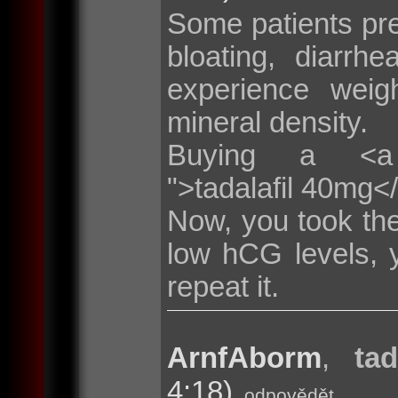
Some patients pr
bloating, diarr
experience weig
mineral density.
Buying a <a hre
">tadalafil 40mg<
Now, you took the
low hCG levels, 
repeat it.
ArnfAborm
,
tad
4:18)
odpovědět