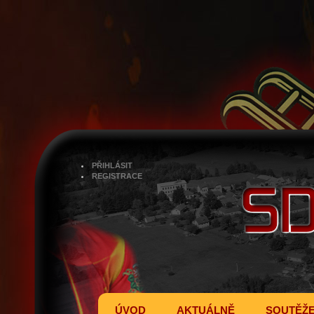
PŘIHLÁSIT
REGISTRACE
ÚVOD
AKTUÁLNĚ
SOUTĚŽ