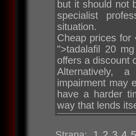
but it should not 
specialist profe
situation.
Cheap prices for <
">tadalafil 20 m
offers a discount 
Alternatively, 
impairment may e
have a harder tim
way that lends its
Strana:
1
2
3
4