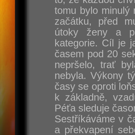
tomu bylo minulý 
začátku, před mu
útoky ženy a p
kategorie. Cíl je
časem pod 20 sek
nepršelo, trať by
nebyla. Výkony t
časy se oproti lo
k základně, vzad
Péťa sleduje časo
Sestříkáváme v ča
a překvapení seb