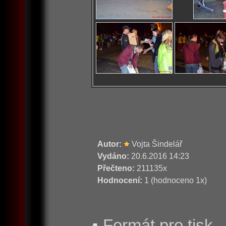
Autor:
Vojta Šindelář
Vydáno:
20.6.2016 14:23
Přečteno:
211135x
Hodnocení:
1 (hodnoceno 1x)
Formát pro tisk