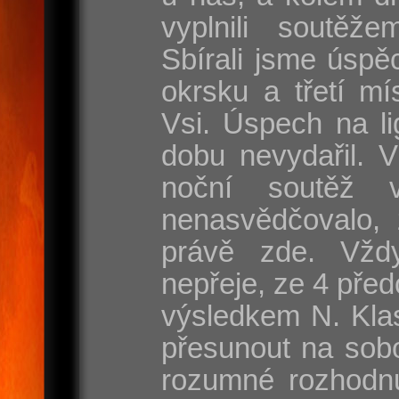
vyplnili soutěže
Sbírali jsme úspě
okrsku a třetí mí
Vsi. Úspech na l
dobu nevydařil. 
noční soutěž 
nenasvědčovalo, 
právě zde. Vžd
nepřeje, ze 4 před
výsledkem N. Klas
přesunout na sobo
rozumné rozhodnut