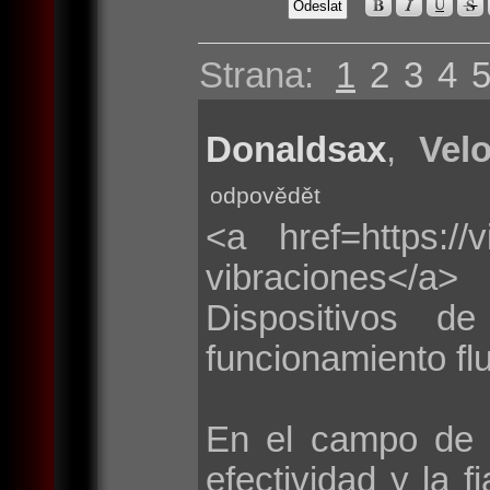
Strana:
1
2
3
4
Donaldsax
,
Velo
odpovědět
<a href=https://
vibraciones</a>
Dispositivos d
funcionamiento flu
En el campo de 
efectividad y la f