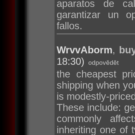
aparatos de cal
garantizar un o
fallos.
WrvvAborm
,
buy
18:30)
odpovědět
the cheapest pri
shipping when y
is modestly-price
These include: g
commonly affec
inheriting one o