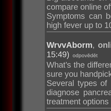
compare online of
Symptoms can be
high fever up to 10
WrvvAborm
,
onl
15:49)
odpovědět
What’s the diffe
sure you handpic
Several types of
diagnose pancrea
treatment options i