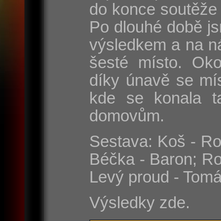
do konce soutěže 
Po dlouhé době js
výsledkem a na n
šesté místo. Oko
díky únavě se mí
kde se konala t
domovům.
Sestava: Koš - Rom
Béčka - Baron; Ro
Levý proud - Tomá
Výsledky zde.