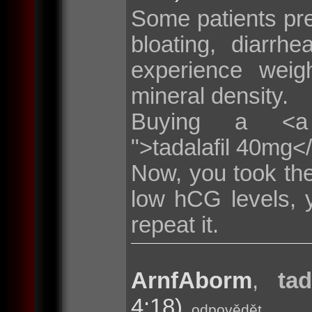
Some patients pr
bloating, diarr
experience weig
mineral density.
Buying a <a hre
">tadalafil 40mg<
Now, you took the
low hCG levels, 
repeat it.
ArnfAborm
,
tad
4:18)
odpovědět