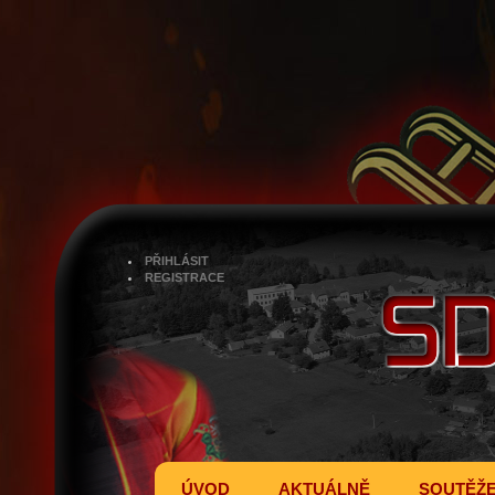
PŘIHLÁSIT
REGISTRACE
ÚVOD
AKTUÁLNĚ
SOUTĚŽ