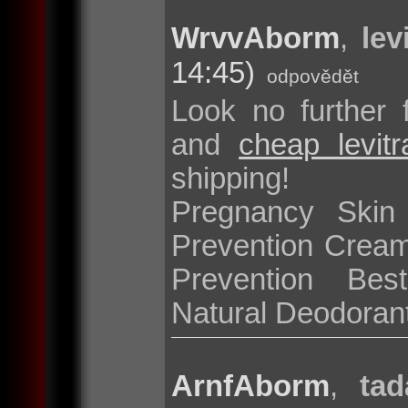
WrvvAborm
,
lev
14:45)
odpovědět
Look no further 
and
cheap levit
shipping!
Pregnancy Skin
Prevention Cream
Prevention Bes
Natural Deodoran
ArnfAborm
,
tad