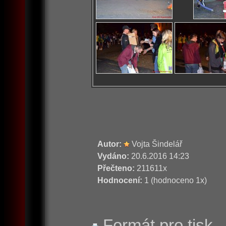
Autor:
Vojta Šindelář
Vydáno:
20.6.2016 14:23
Přečteno:
211611x
Hodnocení:
1 (hodnoceno 1x)
Formát pro tisk