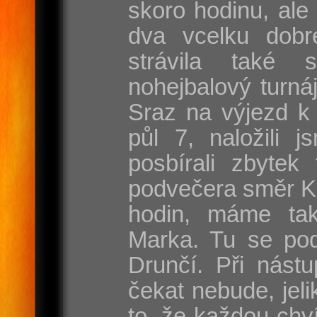
skoro hodinu, ale
dva vcelku dobr
strávila také 
nohejbalový turnáj
Sraz na výjezd k 
půl 7, naložili j
posbírali zbytek
podvečera směr Ka
hodin, máme ta
Marka. Tu se pod
Drunčí. Při nást
čekat nebude, jel
to, že každou chví