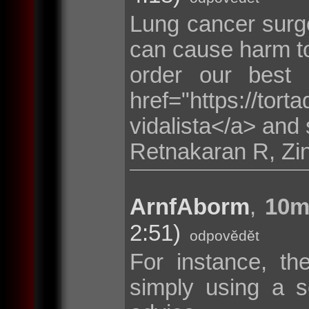
Lung cancer surge
can cause harm to
order our best
href="https://tor
vidalista</a> and 
Retnakaran R, Zi
ArnfAborm
,
10m
2:51)
odpovědět
For instance, th
simply using a s