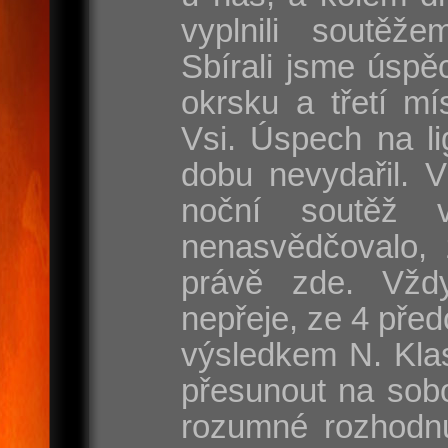
vyplnili soutěže
Sbírali jsme úspě
okrsku a třetí mí
Vsi. Úspech na l
dobu nevydařil. 
noční soutěž 
nenasvědčovalo, 
právě zde. Vžd
nepřeje, ze 4 před
výsledkem N. Klas
přesunout na sobo
rozumné rozhodnut