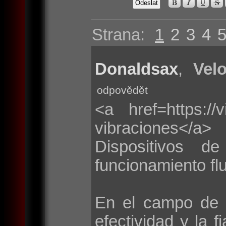
Strana:
1
2
3
4
Donaldsax
,
Velo
odpovědět
<a href=https://
vibraciones</a>
Dispositivos d
funcionamiento flu
En el campo de 
efectividad y la f