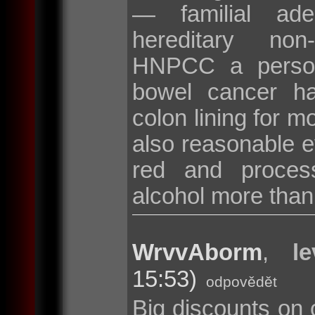
— familial ad
hereditary non
HNPCC a persona
bowel cancer hav
colon lining for m
also reasonable ev
red and proces
alcohol more than
WrvvAborm
,
l
15:53)
odpovědět
Big discounts on 