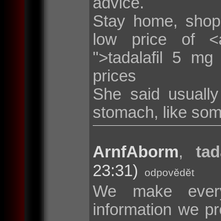
advice.
Stay home, shop
low price of <a 
">tadalafil 5 mg
prices
She said usuall
stomach, like som
ArnfAborm
,
tad
23:31)
odpovědět
We make every
information we pr