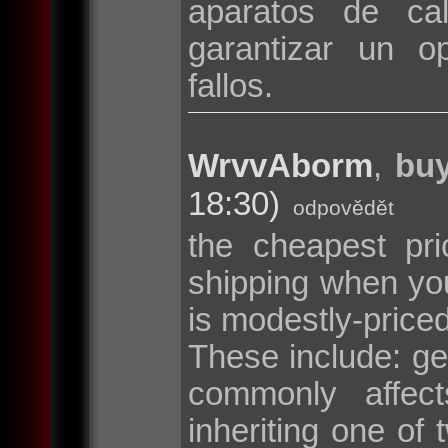
aparatos de cal
garantizar un o
fallos.
WrvvAborm
,
buy
18:30)
odpovědět
the cheapest pri
shipping when y
is modestly-price
These include: g
commonly affec
inheriting one o