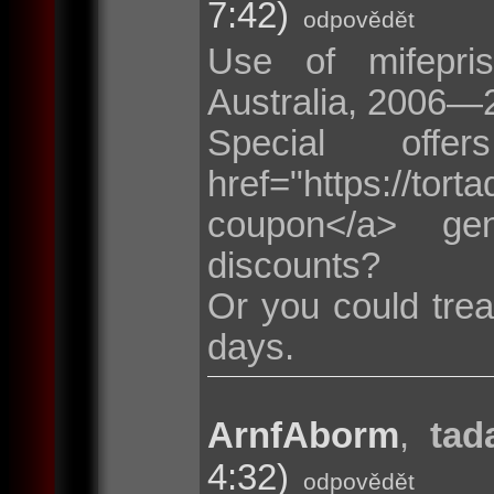
7:42)
odpovědět
Use of mifepris
Australia, 2006—
Special of
href="https://t
coupon</a> ge
discounts?
Or you could trea
days.
ArnfAborm
,
tad
4:32)
odpovědět