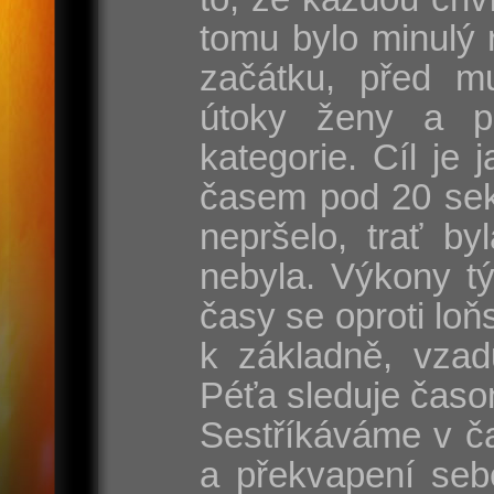
tomu bylo minulý 
začátku, před mu
útoky ženy a p
kategorie. Cíl je
časem pod 20 sek
nepršelo, trať by
nebyla. Výkony t
časy se oproti lo
k základně, vzad
Péťa sleduje časo
Sestříkáváme v ča
a překvapení seb