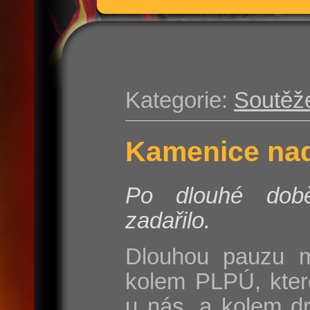
Kategorie:
Soutěž
Kamenice nad
Po dlouhé do
zadařilo.
Dlouhou pauzu m
kolem PLPÚ, kter
u nás, a kolem d