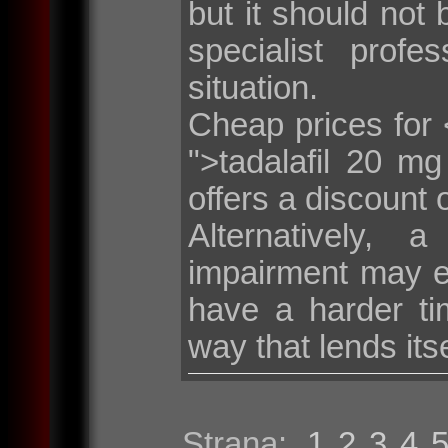
but it should not 
specialist profe
situation.
Cheap prices for <
">tadalafil 20 m
offers a discount 
Alternatively, 
impairment may e
have a harder tim
way that lends its
Strana:
1
2
3
4