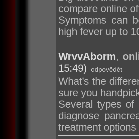
compare online of
Symptoms can be
high fever up to 10
WrvvAborm
,
onl
15:49)
odpovědět
What’s the diffe
sure you handpic
Several types of
diagnose pancrea
treatment options i