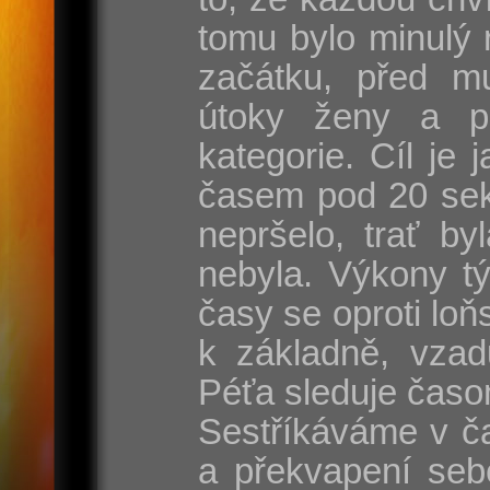
tomu bylo minulý 
začátku, před mu
útoky ženy a p
kategorie. Cíl je
časem pod 20 sek
nepršelo, trať by
nebyla. Výkony t
časy se oproti lo
k základně, vzad
Péťa sleduje časo
Sestříkáváme v ča
a překvapení seb