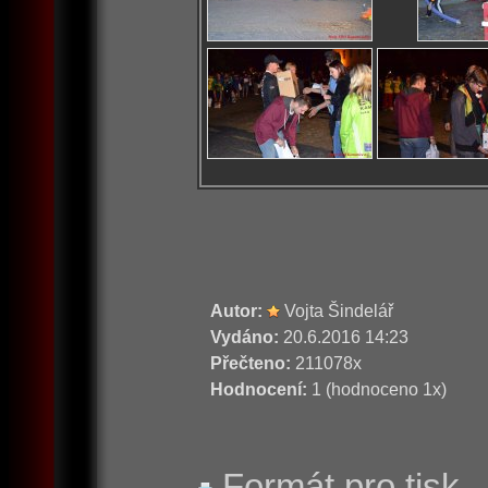
Autor:
Vojta Šindelář
Vydáno:
20.6.2016 14:23
Přečteno:
211078x
Hodnocení:
1 (hodnoceno 1x)
Formát pro tisk