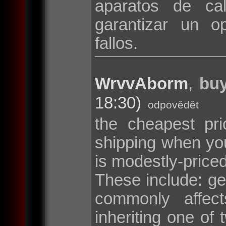
aparatos de cal
garantizar un o
fallos.
WrvvAborm
,
buy
18:30)
odpovědět
the cheapest pri
shipping when y
is modestly-price
These include: g
commonly affec
inheriting one o