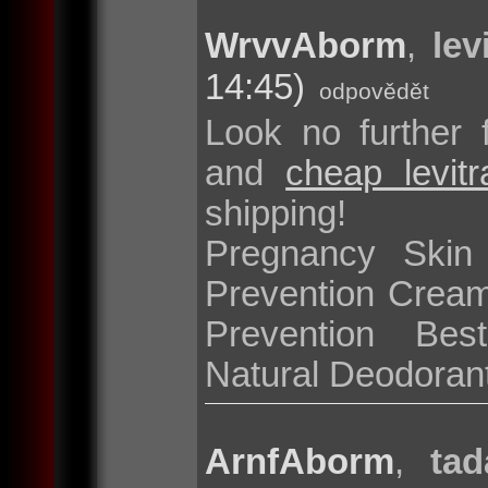
WrvvAborm
,
lev
14:45)
odpovědět
Look no further 
and
cheap levit
shipping!
Pregnancy Skin
Prevention Cream
Prevention Bes
Natural Deodoran
ArnfAborm
,
tad