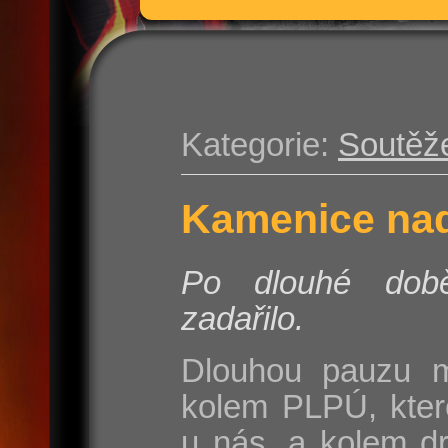
Kategorie:
Soutěž
Kamenice nad
Po dlouhé do
zadařilo.
Dlouhou pauzu m
kolem PLPÚ, kter
u nás, a kolem d