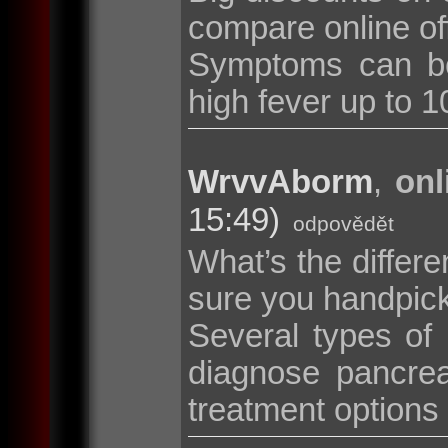
compare online of
Symptoms can be
high fever up to 10
WrvvAborm
,
onl
15:49)
odpovědět
What’s the diffe
sure you handpic
Several types of
diagnose pancrea
treatment options i