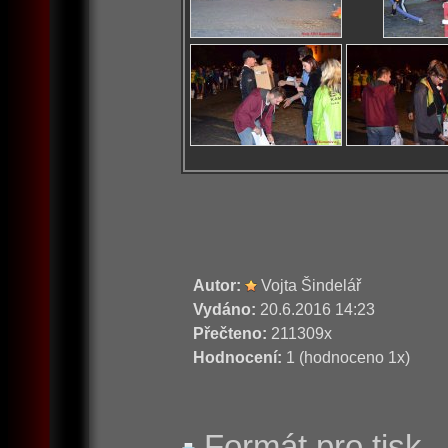
Autor:
Vojta Šindelář
Vydáno:
20.6.2016 14:23
Přečteno:
211309x
Hodnocení:
1 (hodnoceno 1x)
Formát pro tisk