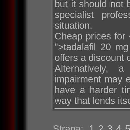
but it should not 
specialist profe
situation.
Cheap prices for <
">tadalafil 20 m
offers a discount 
Alternatively, 
impairment may e
have a harder tim
way that lends its
Strana:
1
2
3
4