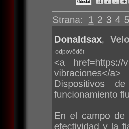
Strana:
1
2
3
4
Donaldsax
,
Velo
odpovědět
<a href=https://
vibraciones</a>
Dispositivos d
funcionamiento flu
En el campo de 
efectividad y la f