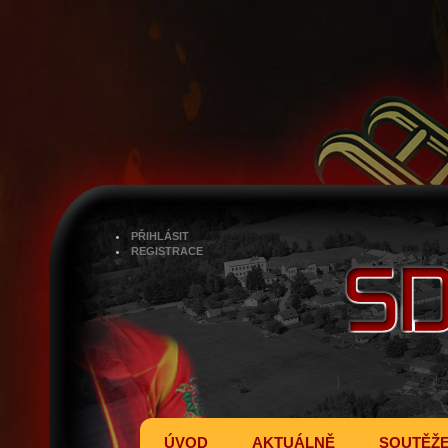
PŘIHLÁSIT
REGISTRACE
ÚVOD
AKTUÁLNĚ
SOUTĚŽ