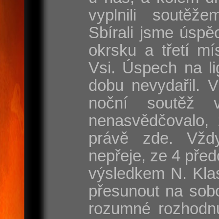
vyplnili soutěže
Sbírali jsme úspě
okrsku a třetí mí
Vsi. Úspech na l
dobu nevydařil. 
noční soutěž 
nenasvědčovalo, 
právě zde. Vžd
nepřeje, ze 4 před
výsledkem N. Klas
přesunout na sobo
rozumné rozhodnut