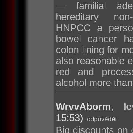
— familial ad
hereditary non
HNPCC a persona
bowel cancer hav
colon lining for m
also reasonable ev
red and proces
alcohol more than
WrvvAborm
,
l
15:53)
odpovědět
Big discounts on 