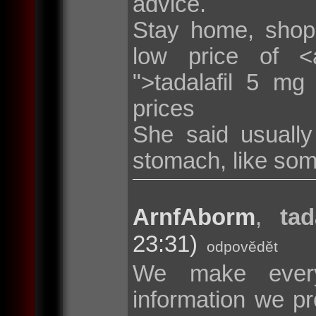
advice.
Stay home, shop
low price of <a 
">tadalafil 5 mg
prices
She said usuall
stomach, like som
ArnfAborm
,
tad
23:31)
odpovědět
We make every
information we pr