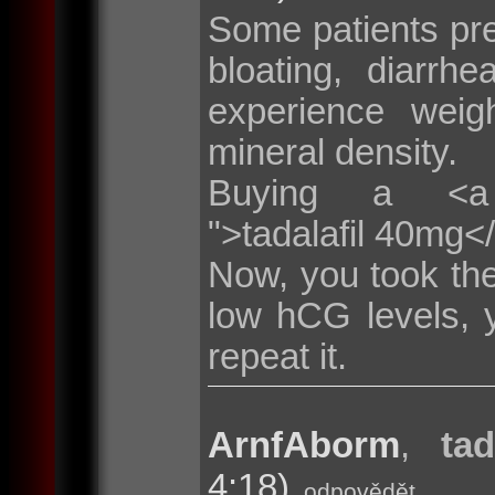
Some patients pr
bloating, diarr
experience weig
mineral density.
Buying a <a hre
">tadalafil 40mg<
Now, you took the
low hCG levels, 
repeat it.
ArnfAborm
,
tad
4:18)
odpovědět