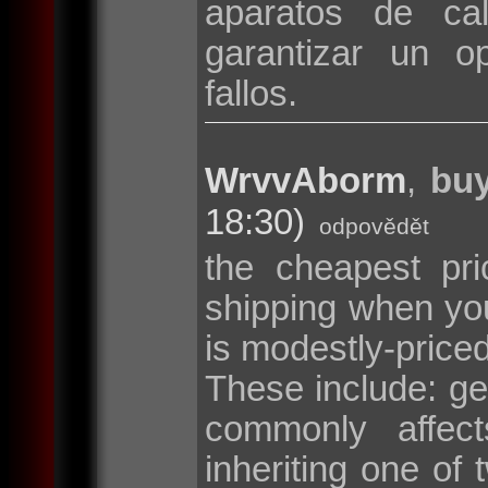
aparatos de cal
garantizar un o
fallos.
WrvvAborm
,
buy
18:30)
odpovědět
the cheapest pri
shipping when y
is modestly-price
These include: g
commonly affec
inheriting one o