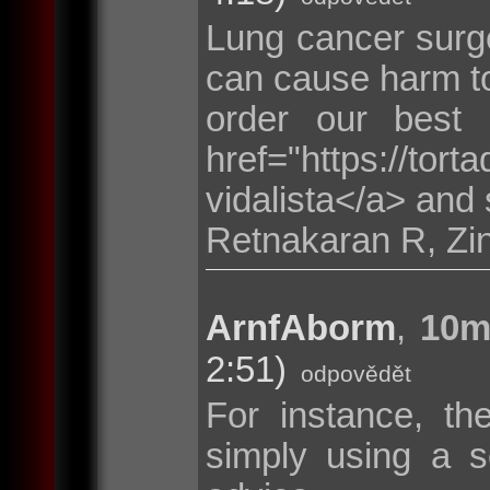
Lung cancer surge
can cause harm to
order our best
href="https://tor
vidalista</a> and 
Retnakaran R, Zi
ArnfAborm
,
10m
2:51)
odpovědět
For instance, th
simply using a s