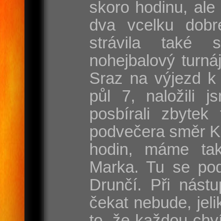
skoro hodinu, ale
dva vcelku dobr
strávila také 
nohejbalový turnáj
Sraz na výjezd k 
půl 7, naložili j
posbírali zbytek
podvečera směr Ka
hodin, máme ta
Marka. Tu se pod
Drunčí. Při nást
čekat nebude, jel
to, že každou chví