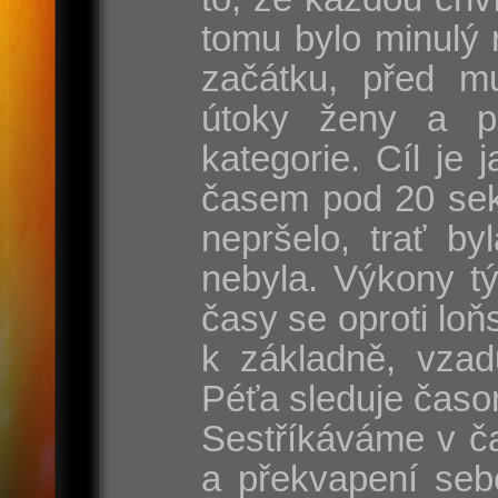
tomu bylo minulý 
začátku, před mu
útoky ženy a p
kategorie. Cíl je
časem pod 20 sek
nepršelo, trať by
nebyla. Výkony t
časy se oproti lo
k základně, vzad
Péťa sleduje časo
Sestříkáváme v ča
a překvapení seb