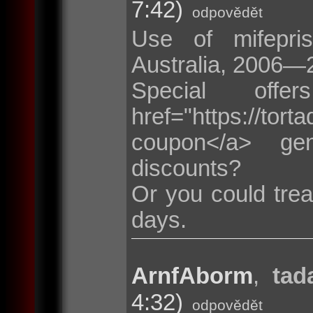
7:42)
odpovědět
Use of mifepris
Australia, 2006—
Special of
href="https://t
coupon</a> ge
discounts?
Or you could trea
days.
ArnfAborm
,
tad
4:32)
odpovědět