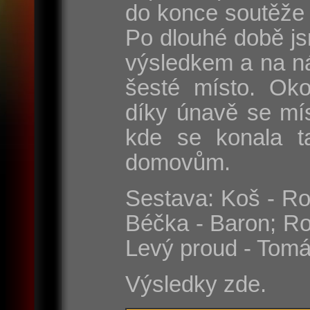
do konce soutěže 
Po dlouhé době js
výsledkem a na n
šesté místo. Oko
díky únavě se mí
kde se konala t
domovům.
Sestava: Koš - Rom
Béčka - Baron; Ro
Levý proud - Tomá
Výsledky zde.