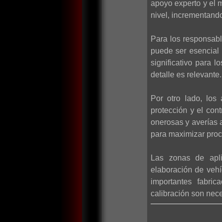
apoyo experto y el m
nivel, incrementando 
Para los responsabl
puede ser esencial 
significativo para
detalle es relevante.
Por otro lado, los
protección y el con
onerosas y averías 
para maximizar proc
Las zonas de apli
elaboración de vehí
importantes fabric
calibración son nece