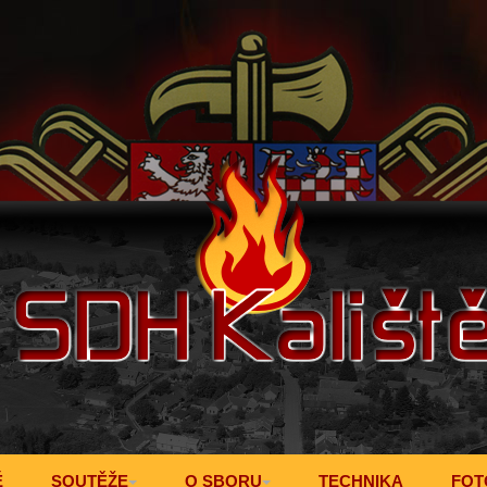
Ě
SOUTĚŽE
O SBORU
TECHNIKA
FOT