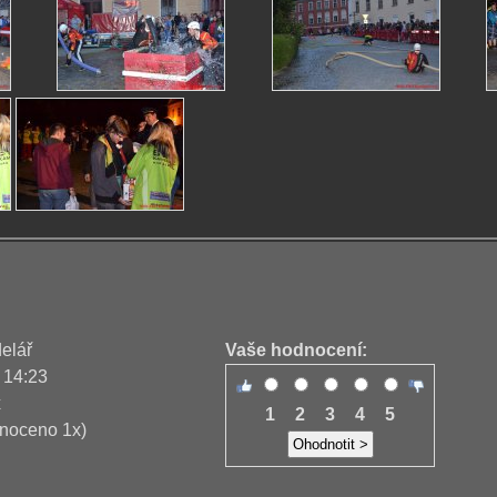
delář
Vaše hodnocení:
 14:23
x
1
2
3
4
5
noceno 1x)