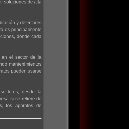
ar soluciones de alta
bración y detectores
to es principalmente
aciones, donde cada
 en el sector de la
iendo mantenimientos
aratos pueden usarse
sectores, desde la
esa si se refiere de
os, los aparatos de