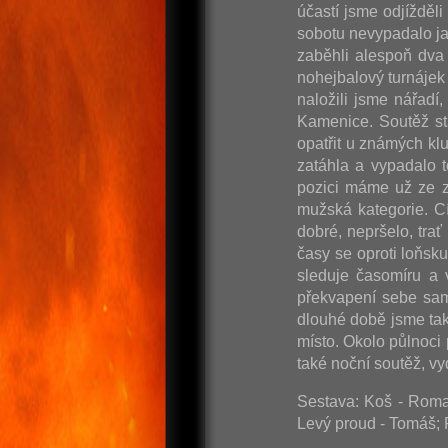
účastí jsme odjížděl
sobotu nevypadalo ja
zaběhli alespoň dva 
nohejbalový turnájek 
naložili jsme nářadí
Kamenice. Soutěž st
opatřit u známých kl
zatáhla a vypadalo t
pozici máme už ze z
mužská kategorie. C
dobré, nepršelo, tra
časy se oproti loňsk
sleduje časomíru a 
překvapení sebe sam
dlouhé době jsme tak
místo. Okolo půlnoci
také noční soutěž, 
Sestava: Koš - Roman
Levý proud - Tomáš; 