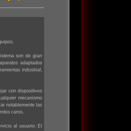
quipos.
sistema son de gran
 aparatos adaptados
amientas industrial,
jar con dispositivos
cualquier mecanismo
zar notablemente las
entos caros.
vicio al usuario. El