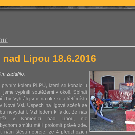
2016
 nad Lipou 18.6.2016
m zadařilo.
 prvním kolem PLPÚ, které se konalo u
 jsme vyplnili soutěžemi v okolí. Sbírali
chy. Vyhráli jsme na okrsku a třetí místo
a v Nové Vsi. Úspech na ligové scéně se
bu nevydařil. Vzhledem k faktu, že nás
utěž v Kamenici nad Lipou, nic
bychom smůlu měli prolomit právě zde.
ť nám štěstí nepřeje, ze 4 předchozích