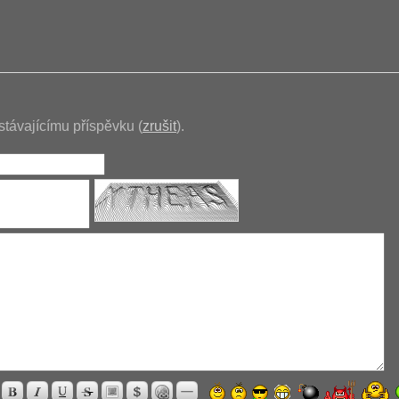
stávajícímu příspěvku (
zrušit
).