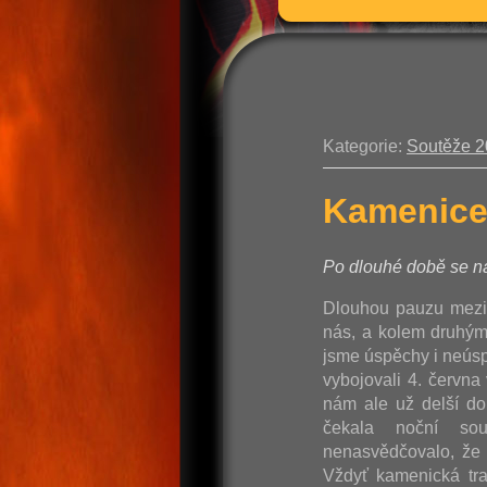
Kategorie:
Soutěže 
Kamenice
Po dlouhé době se ná
Dlouhou pauzu mezi
nás, a kolem druhým,
jsme úspěchy i neúspě
vybojovali 4. červn
nám ale už delší do
čekala noční so
nenasvědčovalo, že 
Vždyť kamenická tra