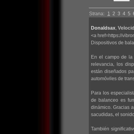
Strana:
1
2
3
4
5
Donaldsax
,
Velocid
<a href=https://vib
Dispositivos de bala
En el campo de la 
relevancia, los di
están diseñados par
automóviles de trans
Para los especialis
de balanceo es fun
dinámico. Gracias a
sacudidas, el sonido
También significati