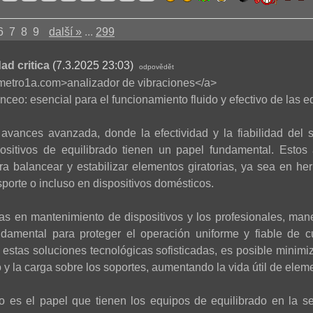
6
7
8
9
další »
...
299
ad critica
(7.3.2025 23:03)
odpovědět
rometro1a.com>analizador de vibraciones</a>
nceo: esencial para el funcionamiento fluido y efectivo de las e
avances avanzada, donde la efectividad y la fiabilidad del 
spositivos de equilibrado tienen un papel fundamental. Estos
a balancear y estabilizar elementos giratorias, ya sea en herr
porte o incluso en dispositivos domésticos.
tas en mantenimiento de dispositivos y los profesionales, mane
damental para proteger el operación uniforme y fiable de 
 estas soluciones tecnológicas sofisticadas, es posible minimi
 y la carga sobre los soportes, aumentando la vida útil de elem
vo es el papel que tienen los equipos de equilibrado en la ser