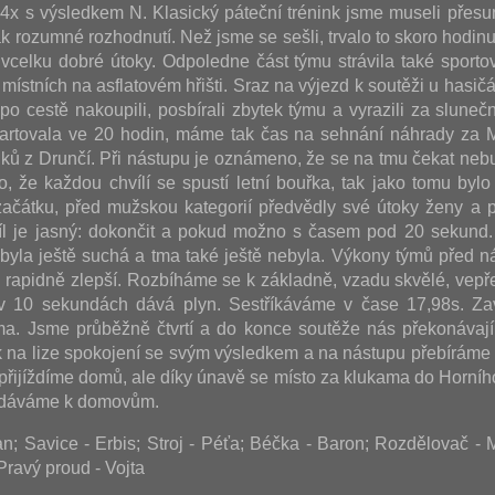
i 4x s výsledkem N. Klasický páteční trénink jsme museli přesu
k rozumné rozhodnutí. Než jsme se sešli, trvalo to skoro hodinu
vcelku dobré útoky. Odpoledne část týmu strávila také sporto
místních na asflatovém hřišti. Sraz na výjezd k soutěži u hasičá
, po cestě nakoupili, posbírali zbytek týmu a vyrazili za slun
artovala ve 20 hodin, máme tak čas na sehnání náhrady za M
uků z Drunčí. Při nástupu je oznámeno, že se na tmu čekat nebu
o, že každou chvílí se spustí letní bouřka, tak jako tomu bylo 
ačátku, před mužskou kategorií předvědly své útoky ženy a p
íl je jasný: dokončit a pokud možno s časem pod 20 sekund
ť byla ještě suchá a tma také ještě nebyla. Výkony týmů před n
u rapidně zlepší. Rozbíháme se k základně, vzadu skvělé, vepř
v 10 sekundách dává plyn. Sestříkáváme v čase 17,98s. Za
a. Jsme průběžně čtvrtí a do konce soutěže nás překonávají
 na lize spokojení se svým výsledkem a na nástupu přebíráme
 přijíždíme domů, ale díky únavě se místo za klukama do Horníh
vydáváme k domovům.
; Savice - Erbis; Stroj - Péťa; Béčka - Baron; Rozdělovač -
Pravý proud - Vojta