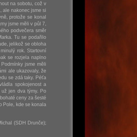
nout na sobotu, což v
, ale nakonec jsme si
vně, protože se konal
rny jsme měli v půl 7,
ečného podvečera směr
arka. Tu se podařilo
de, jelikož se obloha
minulý rok. Startovní
ak se rozjela naplno
. Podmínky jsme měli
ámi ale ukazovaly, že
edu se zdá taky. Péťa
vládla spokojenost a
 už jen dva týmy. Po
 bohaté ceny za šesté
o Pole, kde se konala
 Michal (SDH Drunče);