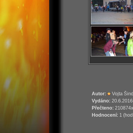
Autor:
Vojta Šin
Vydáno:
20.6.2016
Přečteno:
210874
Hodnocení:
1 (hod