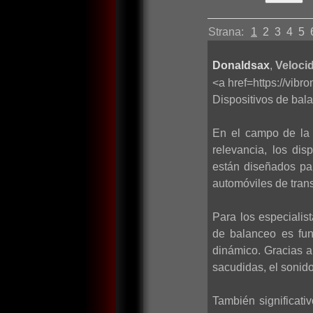
Strana:
1
2
3
4
5
Donaldsax
,
Velocid
<a href=https://vib
Dispositivos de bala
En el campo de la 
relevancia, los di
están diseñados par
automóviles de trans
Para los especialis
de balanceo es fun
dinámico. Gracias a
sacudidas, el sonido
También significati