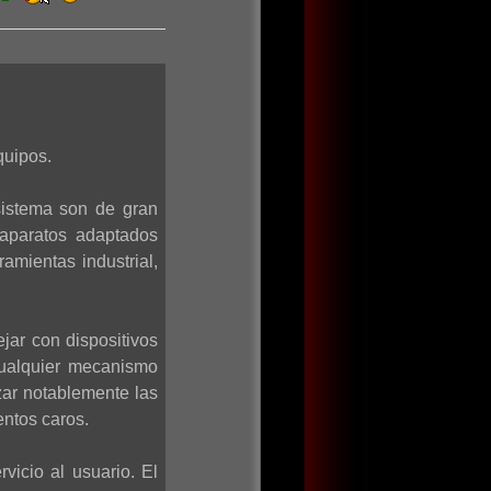
quipos.
sistema son de gran
 aparatos adaptados
amientas industrial,
jar con dispositivos
cualquier mecanismo
zar notablemente las
entos caros.
vicio al usuario. El