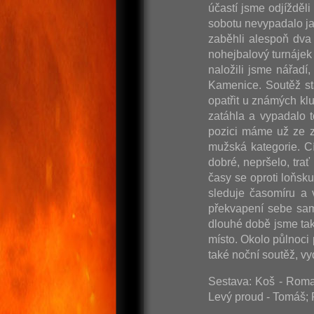
účastí jsme odjížděl
sobotu nevypadalo ja
zaběhli alespoň dva 
nohejbalový turnájek 
naložili jsme nářadí
Kamenice. Soutěž st
opatřit u známých kl
zatáhla a vypadalo t
pozici máme už ze z
mužská kategorie. C
dobré, nepršelo, tra
časy se oproti loňsk
sleduje časomíru a 
překvapení sebe sam
dlouhé době jsme tak
místo. Okolo půlnoci
také noční soutěž, 
Sestava: Koš - Roman
Levý proud - Tomáš; 