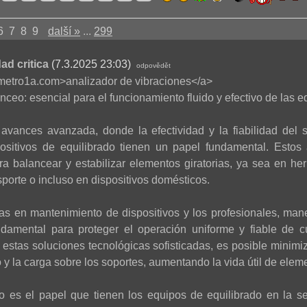
6
7
8
9
další »
...
299
ad critica
(7.3.2025 23:03)
odpovědět
rometro1a.com>analizador de vibraciones</a>
nceo: esencial para el funcionamiento fluido y efectivo de las e
avances avanzada, donde la efectividad y la fiabilidad del 
spositivos de equilibrado tienen un papel fundamental. Estos
a balancear y estabilizar elementos giratorias, ya sea en herr
porte o incluso en dispositivos domésticos.
tas en mantenimiento de dispositivos y los profesionales, mane
damental para proteger el operación uniforme y fiable de 
 estas soluciones tecnológicas sofisticadas, es posible minimi
 y la carga sobre los soportes, aumentando la vida útil de elem
vo es el papel que tienen los equipos de equilibrado en la ser