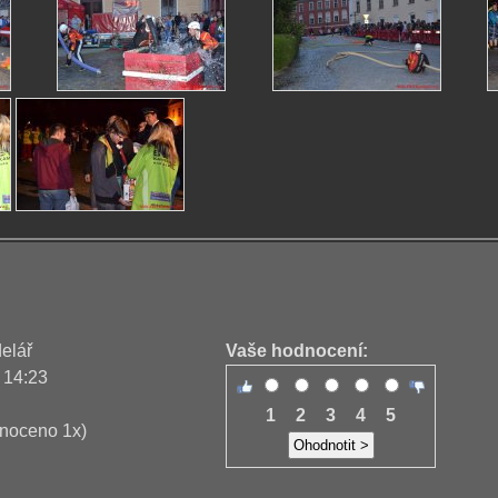
delář
Vaše hodnocení:
 14:23
1
2
3
4
5
noceno 1x)