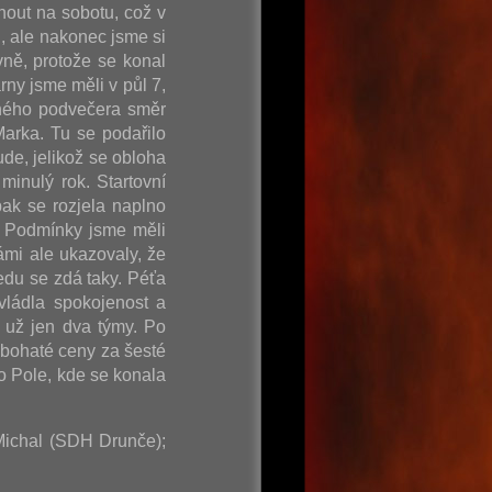
nout na sobotu, což v
, ale nakonec jsme si
vně, protože se konal
rny jsme měli v půl 7,
ečného podvečera směr
arka. Tu se podařilo
de, jelikož se obloha
minulý rok. Startovní
ak se rozjela naplno
. Podmínky jsme měli
ámi ale ukazovaly, že
edu se zdá taky. Péťa
vládla spokojenost a
 už jen dva týmy. Po
 bohaté ceny za šesté
o Pole, kde se konala
 Michal (SDH Drunče);