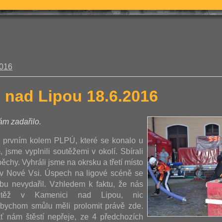
2016
 nad Lipou 18.6.2016
m zadařilo.
 prvním kolem PLPÚ, které se konalo u
 jsme vyplnili soutěžemi v okolí. Sbírali
chy. Vyhráli jsme na okrsku a třetí místo
a v Nové Vsi. Úspech na ligové scéně se
bu nevydařil. Vzhledem k faktu, že nás
utěž v Kamenici nad Lipou, nic
bychom smůlu měli prolomit právě zde.
ť nám štěstí nepřeje, ze 4 předchozích