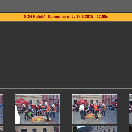
SDH Kaliště -Kamenice n. L. 18.6.2015 - 17,98s