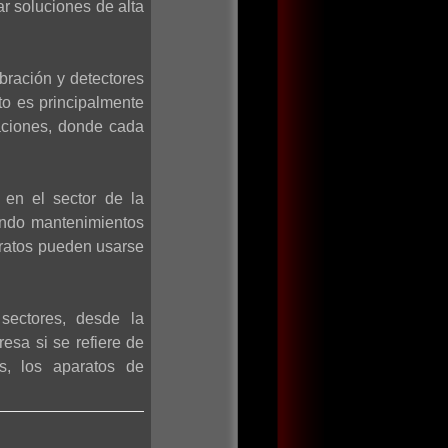
ar soluciones de alta
bración y detectores
to es principalmente
aciones, donde cada
 en el sector de la
iendo mantenimientos
aratos pueden usarse
sectores, desde la
esa si se refiere de
os, los aparatos de