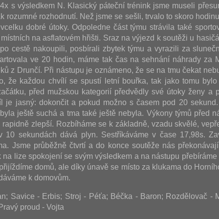
i 4x s výsledkem N. Klasický páteční trénink jsme museli přesu
k rozumné rozhodnutí. Než jsme se sešli, trvalo to skoro hodinu
vcelku dobré útoky. Odpoledne část týmu strávila také sporto
místních na asflatovém hřišti. Sraz na výjezd k soutěži u hasičá
, po cestě nakoupili, posbírali zbytek týmu a vyrazili za slun
artovala ve 20 hodin, máme tak čas na sehnání náhrady za M
uků z Drunčí. Při nástupu je oznámeno, že se na tmu čekat nebu
o, že každou chvílí se spustí letní bouřka, tak jako tomu bylo 
ačátku, před mužskou kategorií předvědly své útoky ženy a p
íl je jasný: dokončit a pokud možno s časem pod 20 sekund
ť byla ještě suchá a tma také ještě nebyla. Výkony týmů před n
u rapidně zlepší. Rozbíháme se k základně, vzadu skvělé, vepř
v 10 sekundách dává plyn. Sestříkáváme v čase 17,98s. Za
a. Jsme průběžně čtvrtí a do konce soutěže nás překonávají
 na lize spokojení se svým výsledkem a na nástupu přebíráme
 přijíždíme domů, ale díky únavě se místo za klukama do Horníh
vydáváme k domovům.
; Savice - Erbis; Stroj - Péťa; Béčka - Baron; Rozdělovač -
Pravý proud - Vojta