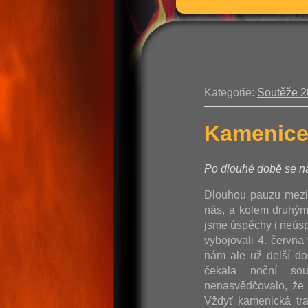
Kategorie:
Soutěže 
Kamenice
Po dlouhé době se ná
Dlouhou pauzu mezi
nás, a kolem druhým,
jsme úspěchy i neúspě
vybojovali 4. červn
nám ale už delší do
čekala noční so
nenasvědčovalo, že 
Vždyť kamenická tra