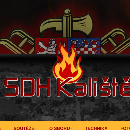
Ě
SOUTĚŽE
O SBORU
TECHNIKA
FOT