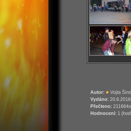
Autor:
Vojta Šin
Vydáno:
20.6.2016
Přečteno:
211664x
Hodnocení:
1 (hod