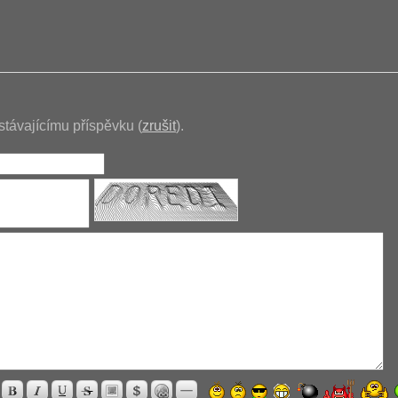
stávajícímu příspěvku (
zrušit
).