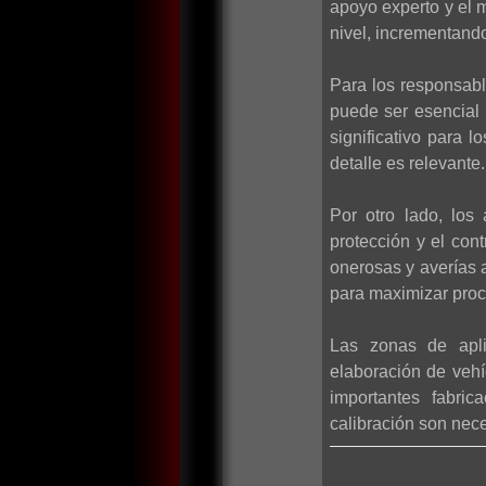
apoyo experto y el m
nivel, incrementando 
Para los responsabl
puede ser esencial 
significativo para
detalle es relevante.
Por otro lado, los
protección y el con
onerosas y averías 
para maximizar proc
Las zonas de apli
elaboración de vehí
importantes fabric
calibración son nece